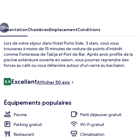
Porto
Sole,
3
cédent
Suivant
stars
1+
Présentation
Chambres
Emplacement
Conditions
Lors de votre séjour dans Hotel Porto Sole, 3 stars, vous vous
trouverez à moins de 15 minutes de voiture de points d'intérêt
comme Forteresse de Tabija et Port de Bar. Après avoir profité de la
piscine extérieure ouverte en saison, vous pourrez reprendre des
forces au café ou vous détendre autour d'un verre au bar/salon.
Parmi les autres petits avantages de cet hébergement figurent un
snack-bar/une épicerie fine et une terrasse.
Avis
Excellent
8,8
Afficher 50 avis
8,8 sur 10
voyageurs
Chambre Supérieure, réfrigérateur, vue
Équipements populaires
Piscine
Petit déjeuner gratuit
Parking gratuit
Wi-Fi gratuit
Restaurant
Climatisation