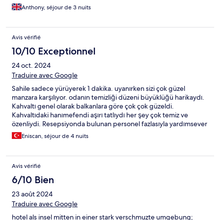
Anthony, séjour de 3 nuits
Avis vérifié
10/10 Exceptionnel
24 oct. 2024
Traduire avec Google
Sahile sadece yürüyerek 1 dakika. uyanırken sizi çok güzel
manzara karşılıyor. odanın temizliği düzeni büyüklüğü harikaydı.
Kahvaltı genel olarak balkanlara göre çok çok güzeldi.
Kahvaltıdaki hanımefendi aşırı tatlıydı her şey çok temiz ve
özenliydi. Resepsiyonda bulunan personel fazlasıyla yardımsever
ve bilgi vericiydi. Oteli,konumunu temizliğini çok beğendik.
Eniscan, séjour de 4 nuits
Şehir merkezine yakınlığı ve diğer şehirlere de yakınlığı çok
güzeldi.
Avis vérifié
6/10 Bien
23 août 2024
Traduire avec Google
hotel als insel mitten in einer stark verschmuzte umgebung;