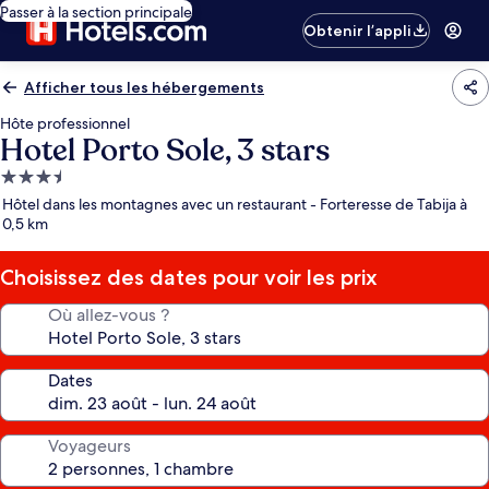
Passer à la section principale
Obtenir l’appli
Afficher tous les hébergements
Hôte professionnel
Hotel Porto Sole, 3 stars
Hébergement
3.5 étoiles
Hôtel dans les montagnes avec un restaurant - Forteresse de Tabija à
0,5 km
Choisissez des dates pour voir les prix
Où allez-vous ?
Dates
Voyageurs