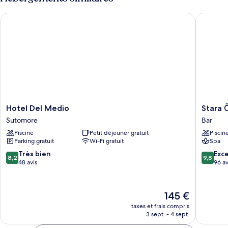
Hotel Del Medio
Stara Ča
Hotel
Stara
Hotel Del Medio
Stara 
Del
Čaršija
Sutomore
Bar
Medio
Hotel
Piscine
Petit déjeuner gratuit
Piscin
Sutomore
and
Parking gratuit
Wi-Fi gratuit
Spa
Spa
Bar
8.2
9.8
Très bien
Exc
8,2
9,8
sur
sur
48 avis
96 av
10,
10,
Très
Exceptio
bien,
96 avis
Le
145 €
48 avis
nouveau
taxes et frais compris
prix
3 sept. - 4 sept.
est