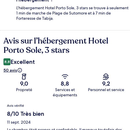
L'hébergement Hotel Porto Sole, 3 stars se trouve à seulement
1 min de marche de Plage de Sutomore et à 7 min de
Forteresse de Tabija.
Avis sur l’hébergement Hotel
Avis
Porto Sole, 3 stars
Excellent
8,8
50 avis
9,0
8,8
9,2
Propreté
Services et
Personnel et service
équipements
Avis
Avis vérifié
8/10 Très bien
11 sept. 2024
La chambre était propre et confortable. Il manque toutefois des