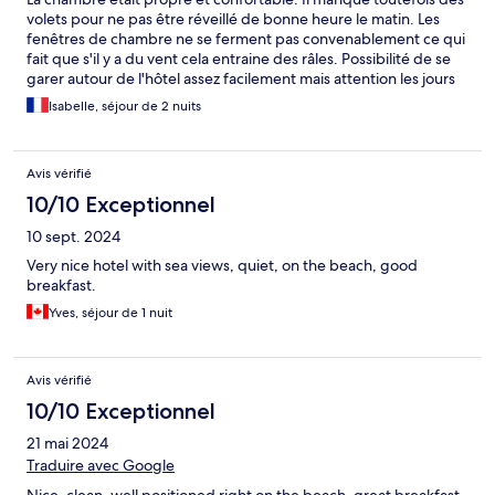
volets pour ne pas être réveillé de bonne heure le matin. Les
fenêtres de chambre ne se ferment pas convenablement ce qui
fait que s'il y a du vent cela entraine des râles. Possibilité de se
garer autour de l'hôtel assez facilement mais attention les jours
de pluie car ce sont des emplacements terreux. Le petit-
Isabelle, séjour de 2 nuits
déjeuner et le service sont excellent.
Avis vérifié
10/10 Exceptionnel
10 sept. 2024
Very nice hotel with sea views, quiet, on the beach, good
breakfast.
Yves, séjour de 1 nuit
Avis vérifié
10/10 Exceptionnel
21 mai 2024
Traduire avec Google