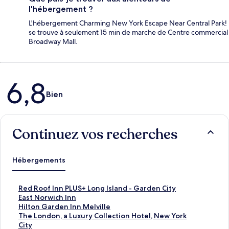
l'hébergement ?
L'hébergement Charming New York Escape Near Central Park!
se trouve à seulement 15 min de marche de Centre commercial
Broadway Mall.
Avis
6,8
Bien
Continuez vos recherches
Hébergements
L
Red Roof Inn PLUS+ Long Island - Garden City
i
L
East Norwich Inn
e
i
L
Hilton Garden Inn Melville
n
e
i
L
The London, a Luxury Collection Hotel, New York
o
n
e
i
City