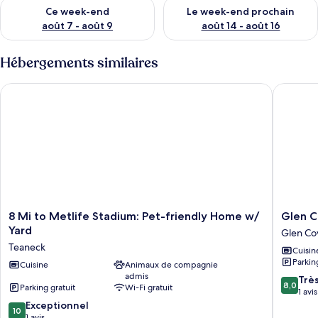
Vérifier la disponibilité pour ce week-end août 7 - août 9
Vérifier la disponibilité pour 
Ce week-end
Le week-end prochain
août 7 - août 9
août 14 - août 16
Hébergements similaires
8 Mi to Metlife Stadium: Pet-friendly Home w/ Yard
Glen Cov
8
Glen
8 Mi to Metlife Stadium: Pet-friendly Home w/
Glen C
Mi
Cove
Yard
Glen Co
to
Home:
Teaneck
Cuisin
Metlife
Walk
Parkin
Stadium:
Cuisine
Animaux de compagnie
to
admis
Pet-
Boardwa
8.0
Trè
8,0
Parking gratuit
Wi-Fi gratuit
friendly
+
sur
1 avis
Home
Dining!
10.0
10,
Exceptionnel
10
w/
Glen
sur
Très
1 avis