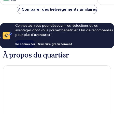
Yard
Cove
10,
bien,
Teaneck
Exceptionnel,
1 avis
Comparer des hébergements similaires
1 avis
Connectez-vous pour découvrir les réductions et les
avantages dont vous pouvez bénéficier. Plus de récompenses
pour plus d’aventures !
Se connecter
S’inscrire gratuitement
À propos du quartier