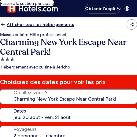
Passer à la section principale
Obtenir l’appli
Afficher tous les hébergements
Maison entière
·
Hôte professionnel
Charming New York Escape Near
Central Park!
Hébergement
3.0 étoiles
Hébergement avec cuisine à Jericho
Choisissez des dates pour voir les prix
Où allez-vous ?
Dates
Voyageurs