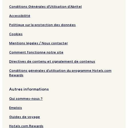
p
n
G
Conditions Générales d’Utilisation d’Abritel
a
d
g
H
Accessibilité
e
o
t
Politique sur la protection des données
e
Cookies
l
Mentions légales / Nous contacter
Comment fonctionne notre site
Directives de contenu et signalement de contenus
Conditions générales d’utilisation du programme Hotels.com
Rewards
Autres informations
Qui sommes-nous ?
Emplois
Guides de voyage
Hotels.com Rewards