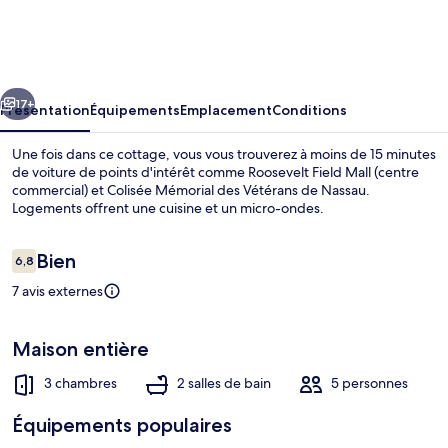
New
York
Escape
cédent
Suivant
Near
17+
Présentation
Équipements
Emplacement
Conditions
Central
Une fois dans ce cottage, vous vous trouverez à moins de 15 minutes
Park!
de voiture de points d'intérêt comme Roosevelt Field Mall (centre
commercial) et Colisée Mémorial des Vétérans de Nassau.
Logements offrent une cuisine et un micro-ondes.
Avis
Bien
6,8
6,8 sur 10
voyageurs
7 avis externes
Maison (3 Bedrooms) | Intérieur
Maison entière
3 chambres
2 salles de bain
5 personnes
Équipements populaires