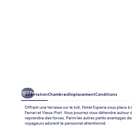
Esperia
77+
Présentation
Chambres
Emplacement
Conditions
Offrant une terrasse sur le toit, Hotel Esperia vous place 
Ferrari et Vieux-Port. Vous pourrez vous détendre autour d
reprendre des forces. Parmi les autres petits avantages de
voyageurs adorent le personnel attentionné.