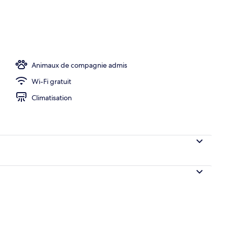
rt Double ou avec lits jumeaux, balcon | Bureau, chambres insonorisées, Wi
Animaux de compagnie admis
Wi-Fi gratuit
Climatisation