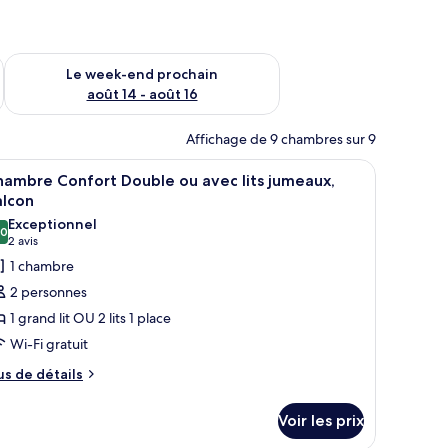
-end août 7 - août 9
Vérifier la disponibilité pour le week-end prochain août 14 - a
Le week-end prochain
août 14 - août 16
Affichage de 9 chambres sur 9
, des tables de chevet, un tableau et un miroir.
fficher
Une chambre d’hôtel avec un lit, un bureau et 
5
ambre Confort Double ou avec lits jumeaux,
outes
alcon
s
Exceptionnel
,0
hotos
10,0 sur 10
(2 avis)
2 avis
our
1 chambre
e
2 personnes
ype
1 grand lit OU 2 lits 1 place
e
Wi-Fi gratuit
hambre :
us
hambre
us de détails
e
onfort
tails
ouble
Voir les prix
r
u