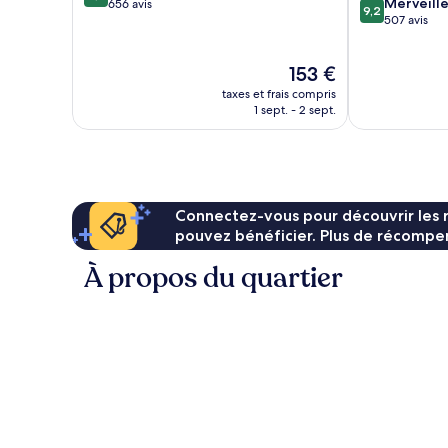
9.2
Merveill
sur
656 avis
9,2
sur
507 avis
10,
10,
Excellent,
Merveilleux,
656 avis
Le
153 €
507 avis
nouveau
taxes et frais compris
prix
1 sept. - 2 sept.
est
de
153 €
Connectez-vous pour découvrir les 
pouvez bénéficier. Plus de récompen
À propos du quartier