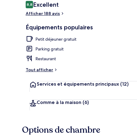
Avis
Excellent
8,8
8,8 sur 10
voyageurs
Afficher 188 avis
Chambre Confo
Équipements populaires
Petit déjeuner gratuit
Parking gratuit
Restaurant
Tout afficher
Services et équipements principaux
(12)
Comme à la maison
(6)
Options de chambre