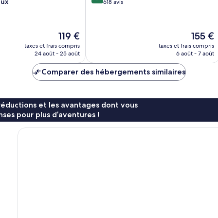
eux
sur
618 avis
10,
Exceptionnel,
618 avis
Le
Le
119 €
155 €
nouveau
nouveau
taxes et frais compris
taxes et frais compris
prix
prix
24 août - 25 août
6 août - 7 août
est
est
de
de
Comparer des hébergements similaires
119 €
155 €
réductions et les avantages dont vous
ses pour plus d’aventures !