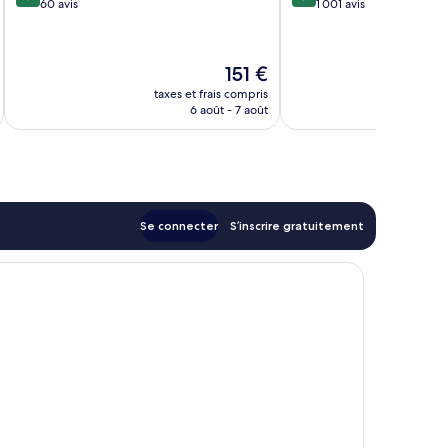
sur
sur
60 avis
1 001 avis
10,
10,
Excellent,
Merveilleux,
60 avis
1 001 avis
Le
151 €
nouveau
taxes et frais compris
tax
prix
6 août - 7 août
est
de
151 €
Se connecter
S’inscrire gratuitement