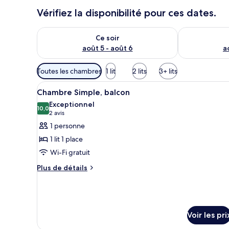
Vérifiez la disponibilité pour ces dates.
Vérifier la disponibilité pour ce soir août 5 - août 6
Vérifier la di
Ce soir
août 5 - août 6
a
Filtres
Toutes les chambres
1 lit
2 lits
3+ lits
disponibles
Afficher
Une chambre avec un lit, un b
pour
4
Chambre Simple, balcon
toutes
les
Exceptionnel
les
10,0
chambres
10,0 sur 10
(2 avis)
2 avis
photos
1 personne
pour
1 lit 1 place
ce
Wi-Fi gratuit
type
Plus
de
Plus de détails
de
chambre :
détails
Chambre
sur
Simple,
le
type
balcon
Voir les pri
de