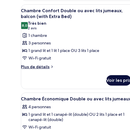
chambre
Chambre
Afficher
Une chambre d’hôtel avec un lit
11
Chambre Confort Double ou avec lits jumeaux,
Simple,
toutes
balcon (with Extra Bed)
balcon
les
Très bien
8,0
photos
8,0 sur 10
(2 avis)
2 avis
pour
1 chambre
ce
3 personnes
type
1 grand lit et 1 lit 1 place OU 3 lits 1 place
de
Wi-Fi gratuit
chambre :
Plus
Chambre
Plus de détails
de
Confort
détails
Double
Voir les pri
sur
ou
le
type
avec
Afficher
Une chambre d’hôtel avec un li
4
de
Chambre Économique Double ou avec lits jumeau
lits
toutes
chambre
jumeaux,
4 personnes
Chambre
les
balcon
Confort
1 grand lit et 1 canapé-lit (double) OU 2 lits 1 place et 1
photos
Double
canapé-lit (double)
(with
pour
ou
Extra
Wi-Fi gratuit
ce
avec