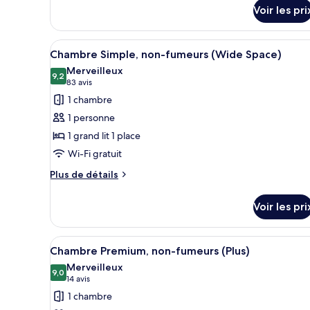
détails
Standard,
Voir les pri
sur
fumeurs
le
type
Afficher
Une chambre d’hôtel avec un li
14
de
Chambre Simple, non-fumeurs (Wide Space)
toutes
chambre
Merveilleux
Chambre
les
9,2
9,2 sur 10
(83 avis)
83 avis
Simple
photos
1 chambre
Standard,
pour
fumeurs
1 personne
ce
1 grand lit 1 place
type
Wi-Fi gratuit
de
chambre :
Plus
Plus de détails
de
Chambre
détails
Simple,
Voir les pri
sur
non-
le
fumeurs
type
Afficher
Une chambre d’hôtel comprenant
15
de
Chambre Premium, non-fumeurs (Plus)
(Wide
toutes
chambre
Merveilleux
Space)
Chambre
les
9,0
9,0 sur 10
(14 avis)
14 avis
Simple,
photos
1 chambre
non-
pour