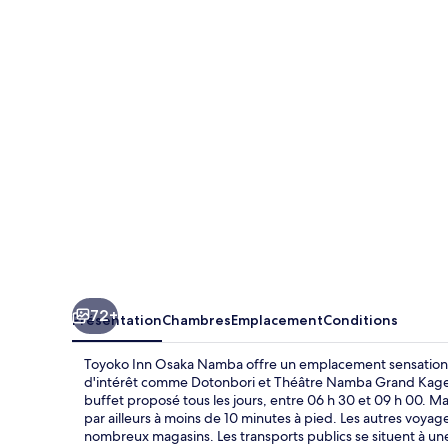
Inn
Osaka
Namba
72+
Présentation
Chambres
Emplacement
Conditions
Toyoko Inn Osaka Namba offre un emplacement sensationne
d'intérêt comme Dotonbori et Théâtre Namba Grand Kagetsu.
buffet proposé tous les jours, entre 06 h 30 et 09 h 00. 
par ailleurs à moins de 10 minutes à pied. Les autres voyag
nombreux magasins. Les transports publics se situent à un