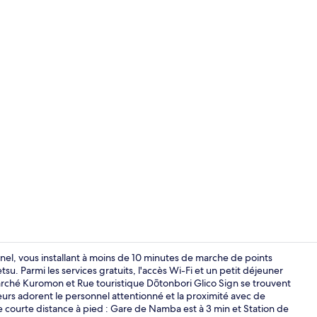
Extérieur
l, vous installant à moins de 10 minutes de marche de points
 Parmi les services gratuits, l'accès Wi-Fi et un petit déjeuner
Marché Kuromon et Rue touristique Dōtonbori Glico Sign se trouvent
Site d’intérêt
eurs adorent le personnel attentionné et la proximité avec de
e courte distance à pied : Gare de Namba est à 3 min et Station de