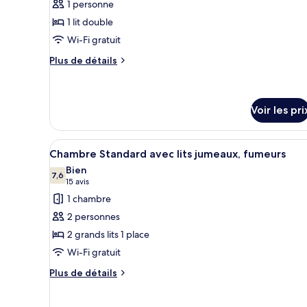
fumeurs
1 personne
ce
(Wide
1 lit double
Space)
type
Wi-Fi gratuit
de
chambre :
Plus
Plus de détails
de
Chambre
détails
Premium,
sur
non-
le
Voir les pri
fumeurs
type
de
(Plus)
Afficher
Une chambre d’hôtel avec deux l
chambre
14
Chambre Standard avec lits jumeaux, fumeurs
Chambre
toutes
Bien
Premium,
les
7,6
7,6 sur 10
(15 avis)
15 avis
non-
photos
fumeurs
1 chambre
(Plus)
pour
2 personnes
ce
2 grands lits 1 place
type
Wi-Fi gratuit
de
chambre :
Plus
Plus de détails
de
Chambre
détails
Standard