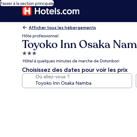
Passer à la section principale
Afficher tous les hébergements
Hôte professionnel
Toyoko Inn Osaka Na
Hébergement
3.0 étoiles
Hôtel à quelques minutes de marche de Dotonbori
Choisissez des dates pour voir les prix
Où allez-vous ?
Galerie
photos
de
l’hébergement
Toyoko