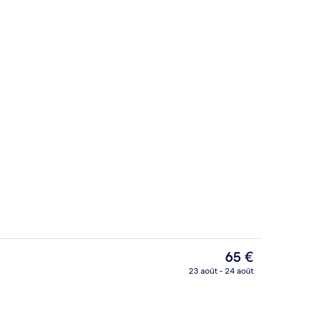
Wi-Fi gratuit, draps fournis
Le
65 €
prix
23 août - 24 août
actuel
Hall
est
de