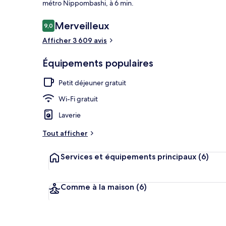
métro Nippombashi, à 6 min.
Avis
Merveilleux
9,0
9,0 sur 10
voyageurs
Afficher 3 609 avis
Ascenseur
Équipements populaires
Petit déjeuner gratuit
Wi-Fi gratuit
Laverie
Tout afficher
Services et équipements principaux
(6)
Comme à la maison
(6)