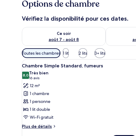
Options de chambre
Vérifiez la disponibilité pour ces dates.
Vérifier la disponibilité pour ce soir août 7 - août 8
Vérifier la di
Ce soir
août 7 - août 8
a
Filtres
Toutes les chambres
1 lit
2 lits
3+ lits
disponibles
Afficher
Une chambre d’hôtel avec un li
pour
14
Chambre Simple Standard, fumeurs
toutes
les
Très bien
les
8,0
chambres
8,0 sur 10
(16 avis)
16 avis
photos
12 m²
pour
1 chambre
ce
1 personne
type
1 lit double
de
Wi-Fi gratuit
chambre :
Chambre
Plus
Plus de détails
Simple
de