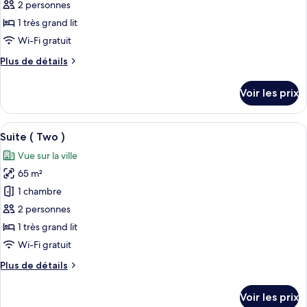
pour
2 personnes
ce
1 très grand lit
type
Wi-Fi gratuit
de
Plus
Plus de détails
chambre :
de
Suite
détails
Voir les prix
sur
(Eighteen)
le
type
Afficher
Une chambre à coucher avec un lit à ba
8
de
Suite ( Two )
toutes
chambre
Vue sur la ville
Suite
les
(Eighteen)
65 m²
photos
pour
1 chambre
ce
2 personnes
type
1 très grand lit
de
Wi-Fi gratuit
chambre :
Plus
Plus de détails
Suite
de
(
détails
Voir les prix
Two
sur