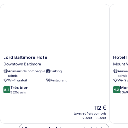
chambre
Lord Baltimore Hotel
Hotel In
Suite
(Nine)
Lord
Hotel
Lord Baltimore Hotel
Hotel 
Baltimore
Indigo
Downtown Baltimore
Mount 
Hotel
Baltimo
Animaux de compagnie
Parking
Anima
Downtown
Downto
admis
admis
Baltimore
by
Wi-Fi gratuit
Restaurant
Wi-Fi 
IHG
8.4
9.2
Très bien
Mount
Mer
8,4
9,2
sur
sur
3 206 avis
Vernon
1 069
10,
10,
Très
Merveill
Le
112 €
bien,
1 069 avi
nouveau
3 206 avis
taxes et frais compris
prix
12 août - 13 août
est
de