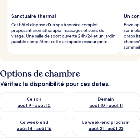
l
e
Sanctuaire thermal
Un con
s
Cet hôtel dispose d'un spa à service complet
Envelopp
proposant aromathérapie, massages et soins du
somnolen
v
visage. Une salle de sport ouverte 24h/24 et un jardin
draps it
o
paisible complètent cette escapade ressourçante.
cheminé
y
sommeil
a
g
e
u
Options de chambre
r
s
Vérifiez la disponibilité pour ces dates.
Vérifier la disponibilité pour ce soir août 9 - août 10
Vérifier la disponibilité pour 
Ce soir
Demain
août 9 - août 10
août 10 - août 11
Vérifier la disponibilité pour ce week-end août 14 - août 16
Vérifier la disponibilité pour
Ce week-end
Le week-end prochain
août 14 - août 16
août 21 - août 23
Un lit à baldaquin à quatre poteaux ave