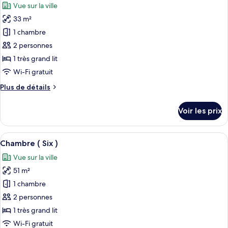
Vue sur la ville
Chambre
les
(Four)
33 m²
photos
pour
1 chambre
ce
2 personnes
type
1 très grand lit
de
Wi-Fi gratuit
chambre :
Plus
Plus de détails
Chambre
de
(Five)
détails
Voir les prix
sur
le
type
Afficher
Une chambre spacieuse avec un lit à b
6
de
Chambre ( Six )
toutes
chambre
Vue sur la ville
Chambre
les
(Five)
51 m²
photos
pour
1 chambre
ce
2 personnes
type
1 très grand lit
de
Wi-Fi gratuit