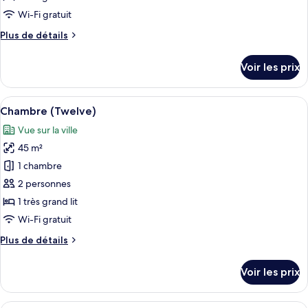
de
Wi-Fi gratuit
chambre :
Plus
Plus de détails
Chambre
de
(Eleven)
détails
Voir les prix
sur
le
type
Afficher
Un salon avec une cheminée, un ensem
5
de
Chambre (Twelve)
toutes
chambre
Vue sur la ville
Chambre
les
(Eleven)
45 m²
photos
pour
1 chambre
ce
2 personnes
type
1 très grand lit
de
Wi-Fi gratuit
chambre :
Plus
Plus de détails
Chambre
de
(Twelve)
détails
Voir les prix
sur
le
type
Un lit à baldaquin avec des rideaux, u