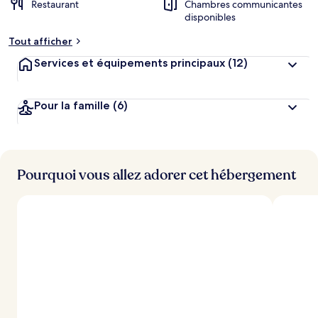
Restaurant
Chambres communicantes
m
disponibles
e
n
Tout afficher
t
s
Services et équipements principaux
(12)
l
e
Pour la famille
(6)
s
m
i
e
Pourquoi vous allez adorer cet hébergement
u
x
n
o
t
é
s
p
a
r