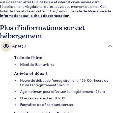
aussi des spécialités Cuisine locale et internationale servies dans
l'établissement Magdalena, qui est ouvert au moment du dîner. Cet
hôtel de luxe abrite en outre un bar / salon, une salle de fitness ouverte
24 h/24 et une salle de fitness. Le personnel attentionné et la
Informations sur le droit de rétractation
présentation générale remportent un franc succès auprès des autres
voyageurs. L'hébergement se situe à une très courte distance à pied
Plus d’informations sur cet
des transports publics : Arrêt de tram University of Baltimore - Mount
hébergement
Royal se trouve à 12 min et Station de métro State Center-Cultural
Center, à 14 min.
Aperçu
Taille de l'hôtel
Hôtel de 18 chambres
Arrivée et départ
Heure de début de l'enregistrement : 16 h 00 ; heure de
fin de l'enregistrement : minuit.
Âge minimum pour effectuer l'enregistrement : 21 ans
L'heure de départ est 11 h 00
Formalités de départ sans contact