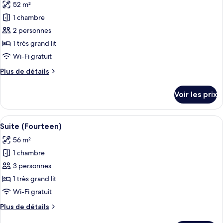
(
52 m²
photos
One
pour
1 chambre
)
ce
2 personnes
type
1 très grand lit
de
Wi-Fi gratuit
chambre :
Plus
Plus de détails
Chambre
de
(Thirteen)
détails
Voir les prix
sur
le
type
Afficher
Un lit à baldaquin à quatre poteaux, a
6
de
Suite (Fourteen)
toutes
chambre
56 m²
Chambre
les
(Thirteen)
1 chambre
photos
pour
3 personnes
ce
1 très grand lit
type
Wi-Fi gratuit
de
Plus
Plus de détails
chambre :
de