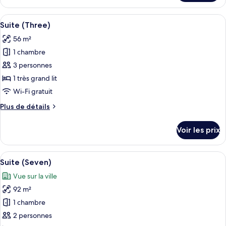
le
)
type
Afficher
Un salon confortable avec un canapé, 
5
de
Suite (Three)
toutes
chambre
56 m²
Suite
les
(
1 chambre
photos
Two
pour
3 personnes
)
ce
1 très grand lit
type
Wi-Fi gratuit
de
Plus
Plus de détails
chambre :
de
Suite
détails
Voir les prix
sur
(Three)
le
type
Afficher
Un lit à baldaquin, un coin salon avec
12
de
Suite (Seven)
toutes
chambre
Vue sur la ville
Suite
les
(Three)
92 m²
photos
pour
1 chambre
ce
2 personnes