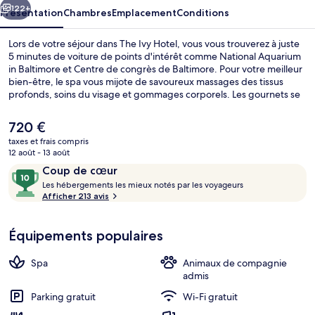
122+
Présentation
Chambres
Emplacement
Conditions
Lors de votre séjour dans The Ivy Hotel, vous vous trouverez à juste
5 minutes de voiture de points d'intérêt comme National Aquarium
in Baltimore et Centre de congrès de Baltimore. Pour votre meilleur
bien-être, le spa vous mijote de savoureux massages des tissus
profonds, soins du visage et gommages corporels. Les gournets se
délecteront aussi des spécialités Cuisine locale et internationale
servies dans l'établissement Magdalena, qui est ouvert au moment
Le
720 €
du dîner. Cet hôtel de luxe abrite en outre un bar / salon, une salle
prix
taxes et frais compris
de fitness ouverte 24 h/24 et une salle de fitness. Le personnel
actuel
12 août - 13 août
attentionné et la présentation générale remportent un franc succès
Cour
est
Avis
10
auprès des autres voyageurs. L'hébergement se situe à une très
Coup de cœur
de
courte distance à pied des transports publics : Arrêt de tram
voyageurs
L
sur
Les hébergements les mieux notés par les voyageurs
720 €.
University of Baltimore - Mount Royal se trouve à 12 min et Station
e
Afficher 213 avis
10,
de métro State Center-Cultural Center, à 14 min.
s
Coup
de
Équipements populaires
h
cœur
é
b
Spa
Animaux de compagnie
e
admis
r
Parking gratuit
Wi-Fi gratuit
g
e