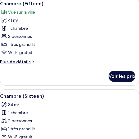
Afficher
6
de
Chambre (Fifteen)
toutes
chambre
Vue sur la ville
Chambre
les
(Twelve)
41 m²
photos
pour
1 chambre
ce
2 personnes
type
1 très grand lit
de
Wi-Fi gratuit
chambre :
Plus
Plus de détails
Chambre
de
(Fifteen)
détails
Voir les prix
sur
le
type
Afficher
Une chambre à coucher avec un lit à ba
5
de
Chambre (Sixteen)
toutes
chambre
34 m²
Chambre
les
(Fifteen)
1 chambre
photos
pour
2 personnes
ce
1 très grand lit
type
Wi-Fi gratuit