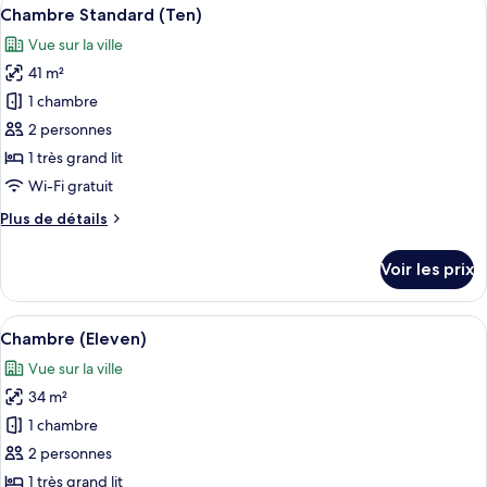
Afficher
5
Chambre Standard (Ten)
toutes
Vue sur la ville
les
41 m²
photos
pour
1 chambre
ce
2 personnes
type
1 très grand lit
de
Wi-Fi gratuit
chambre :
Plus
Plus de détails
Chambre
de
Standard
détails
Voir les prix
(Ten)
sur
le
type
Afficher
Un lit à baldaquin à quatre poteaux, 
5
de
Chambre (Eleven)
toutes
chambre
Vue sur la ville
Chambre
les
Standard
34 m²
photos
(Ten)
pour
1 chambre
ce
2 personnes
type
1 très grand lit