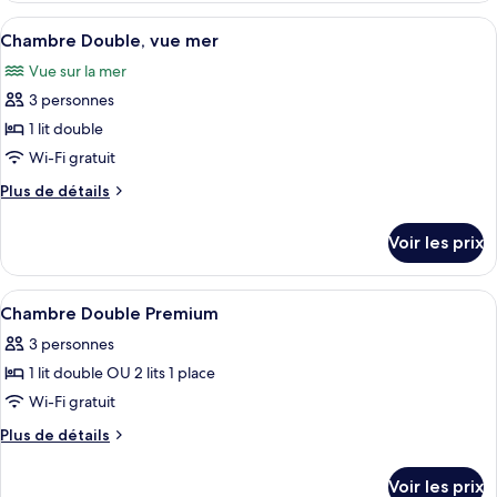
Chambre
type
Afficher
Une chambre à coucher avec un lit, une
10
Double
de
Chambre Double, vue mer
toutes
chambre
Standard
Vue sur la mer
Chambre
les
Double
3 personnes
photos
Standard
pour
1 lit double
ce
Wi-Fi gratuit
type
Plus
Plus de détails
de
de
chambre :
détails
Voir les prix
sur
Chambre
le
Double,
type
Afficher
Une chambre avec deux lits, un plafond
vue
5
de
Chambre Double Premium
toutes
chambre
mer
3 personnes
Chambre
les
Double,
1 lit double OU 2 lits 1 place
photos
vue
pour
Wi-Fi gratuit
mer
ce
Plus
Plus de détails
type
de
détails
de
Voir les prix
sur