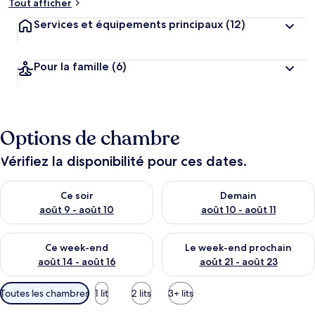
Tout afficher
Services et équipements principaux
(12)
Pour la famille
(6)
Options de chambre
Vérifiez la disponibilité pour ces dates.
Vérifier la disponibilité pour ce soir août 9 - août 10
Vérifier la disponibilité pour 
Ce soir
Demain
août 9 - août 10
août 10 - août 11
Vérifier la disponibilité pour ce week-end août 14 - août 16
Vérifier la disponibilité pour
Ce week-end
Le week-end prochain
août 14 - août 16
août 21 - août 23
Filtres
Toutes les chambres
1 lit
2 lits
3+ lits
disponibles