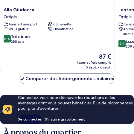
Alla
Lantern
Alla Giudecca
Lanter
Giudecca
Magich
Ortigia
Ortigia
Ortigia
Ortigia
Transfert aéroport
Kitchenette
Transf
Ortigia
Wi-Fi gratuit
Climatisation
Anima
admis
8.4
Très bien
8,4
9.4
Exc
sur
288 avis
9,4
sur
239 a
10,
10,
Très
Le
87 €
Exceptio
bien,
nouveau
239 avis
taxes et frais compris
288 avis
prix
5 sept. - 6 sept.
est
de
Comparer des hébergements similaires
87 €
Connectez-vous pour découvrir les réductions et les
avantages dont vous pouvez bénéficier. Plus de récompenses
pour plus d’aventures !
Se connecter
S’inscrire gratuitement
À propos du quartier