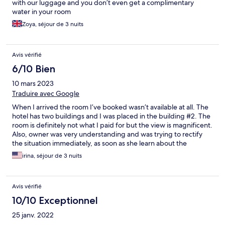
with our luggage and you don’t even get a complimentary
water in your room
Zoya, séjour de 3 nuits
Avis vérifié
6/10 Bien
10 mars 2023
Traduire avec Google
When I arrived the room I’ve booked wasn’t available at all. The
hotel has two buildings and I was placed in the building #2. The
room is definitely not what I paid for but the view is magnificent.
Also, owner was very understanding and was trying to rectify
the situation immediately, as soon as she learn about the
problem. A lot needs to be improved but owner of the place is
irina, séjour de 3 nuits
very nice and helpful.
Avis vérifié
10/10 Exceptionnel
25 janv. 2022