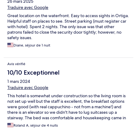
26 mars 2025
Traduire avec Google
Great location on the waterfront. Easy to access sights in Ortiga.
Helpful staff on places to see. Street parking (must register car
with hotel). Spent 2 nights. The only issue was that other
patrons failed to close the security door tightly; however, no
safety issues.
Diane, séjour de 1 nuit
Avis vérifié
10/10 Exceptionnel
1 mars 2024
Traduire avec Google
This hotel is somewhat under construction so the living room is
not set up well but the staff is excellent, the breakfast options
were good (with real cappuchino - not from a machine!) and
there is an elevator so we didn't have to lug suitcases up a
stairway. The bed was comfortable and housekeeping came in
every day. Front desk and breakfast staff were very helpful with
Roland A, séjour de 4 nuits
suggestions for restaurants, markets and a barbershop!