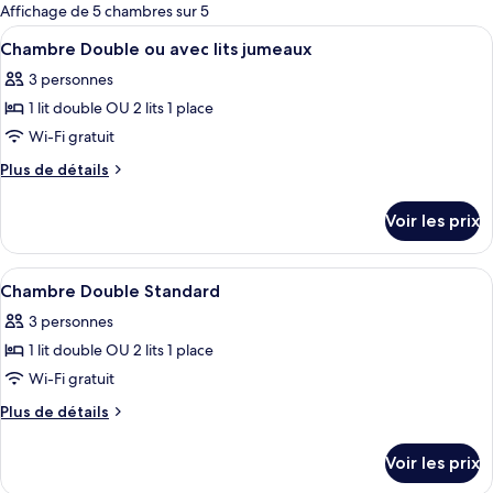
pour
Affichage de 5 chambres sur 5
les
Afficher
Une chambre à coucher comprenant un l
4
Chambre Double ou avec lits jumeaux
chambres
toutes
3 personnes
les
1 lit double OU 2 lits 1 place
photos
pour
Wi-Fi gratuit
ce
Plus
Plus de détails
type
de
détails
de
Voir les prix
sur
chambre :
le
Chambre
type
Afficher
Une chambre avec deux lits, un plafon
9
Double
de
Chambre Double Standard
toutes
chambre
ou
3 personnes
Chambre
les
avec
Double
1 lit double OU 2 lits 1 place
photos
lits
ou
pour
Wi-Fi gratuit
avec
jumeaux
ce
lits
Plus
Plus de détails
jumeaux
type
de
détails
de
Voir les prix
sur
chambre :
le