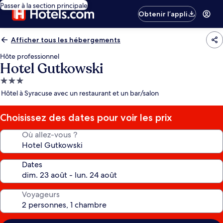
Passer à la section principale
Obtenir l’appli
Afficher tous les hébergements
Hôte professionnel
Hotel Gutkowski
Hébergement
3.0 étoiles
Hôtel à Syracuse avec un restaurant et un bar/salon
Choisissez des dates pour voir les prix
Où allez-vous ?
Dates
Voyageurs