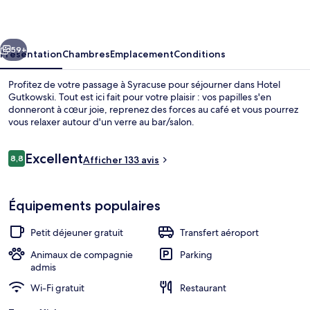
cédent
Suivant
59+
Présentation
Chambres
Emplacement
Conditions
Profitez de votre passage à Syracuse pour séjourner dans Hotel
Gutkowski. Tout est ici fait pour votre plaisir : vos papilles s'en
donneront à cœur joie, reprenez des forces au café et vous pourrez
vous relaxer autour d'un verre au bar/salon.
Avis
Excellent
8,8
Afficher 133 avis
8,8 sur 10
voyageurs
Chambre Double, vue mer | Vue de la
Équipements populaires
Petit déjeuner gratuit
Transfert aéroport
Animaux de compagnie
Parking
admis
Wi-Fi gratuit
Restaurant