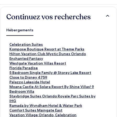
Continuez vos recherches
Hébergements
L
Celebration Suites
i
L
Kompose Boutique Resort at Theme Parks
e
i
L
Hilton Vacation Club Mystic Dunes Orlando
n
e
i
L
Enchanted Fantasy
o
n
e
i
L
Westgate Vacation Villas Resort
u
o
n
e
i
L
Florida Paradise
v
u
o
n
e
i
L
5 Bedroom Single Family @ Storey Lake Resort
r
v
u
o
n
e
i
Close to Disney 4759
a
r
v
u
o
n
e
L
Palazzo Lakeside Hotel
n
a
r
v
u
o
n
i
L
Moana Castle At Solara Resort By Shine Villas! 9
t
n
a
r
v
u
o
e
i
Bedroom Villa
l
t
n
a
r
v
u
n
e
L
Staybridge Suites Orlando Royale Parc Suites by
a
l
t
n
a
r
v
o
n
i
IHG
p
a
l
t
n
a
r
u
o
e
L
Ramada by Wyndham Hotel & Water Park
a
p
a
l
t
n
a
v
u
n
i
L
Comfort Suites Maingate East
g
a
p
a
l
t
n
r
v
o
e
i
L
Vacation Village Orlando, Celebration