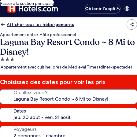
Passer à la section principale
Obtenir l’appli
Afficher tous les hébergements
Appartement entier
·
Hôte professionnel
Laguna Bay Resort Condo ~ 8 Mi to
Disney!
Hébergement
3.0 étoiles
Appartement avec cuisine, près de Medieval Times (dîner-spectacle)
Choisissez des dates pour voir les prix
Où allez-vous ?
Dates
Voyageurs