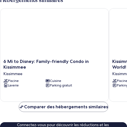
Hébergements similaires
6 Mi to Disney: Family-friendly Condo in Kissimmee
Kissimme
6
Kissimm
6 Mi to Disney: Family-friendly Condo in
Kissim
Mi
Condo
Kissimmee
World!
to
w/
Kissimmee
Kissim
Disney:
Perks:
Family-
Piscine
Cuisine
6
Piscin
Laverie
Parking gratuit
Parkin
friendly
Mi
Condo
to
in
Disney
Kissimmee
World!
Kissimmee
Comparer des hébergements similaires
Kissimm
Connectez-vous pour découvrir les réductions et les