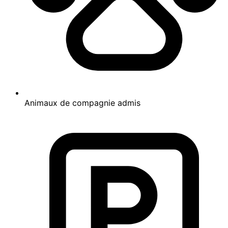
Hotel Mareluna est un choix excellent pour un séjour à
Castellabate. Après avoir profité des joies de la piscine
extérieure, vous pourrez reprendre des forces au café
ou vous détendre bar/salon. Au menu des petits plus
offerts sur place, on trouve un bar en bord de piscine,
une piscine pour enfants et un snack-bar/une épicerie
fine. Sympa non ?
Le prix actuel est de 191 €.
191 €
taxes et frais compris
31 août - 1 sept.
Avis voyageurs
8,4
8,4 sur 10
Très bien
Afficher 48 avis