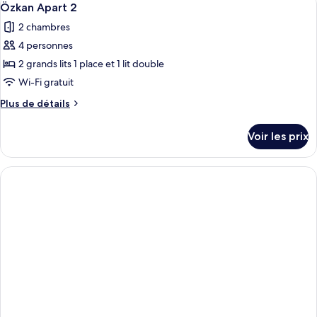
1
20
de
Özkan Apart 2
toutes
chambre
2 chambres
Özkan
les
Apart
4 personnes
photos
1
pour
2 grands lits 1 place et 1 lit double
ce
Wi-Fi gratuit
type
Plus
Plus de détails
de
de
chambre :
détails
Voir les prix
sur
Özkan
le
Apart
type
2
de
chambre
Özkan
Apart
2