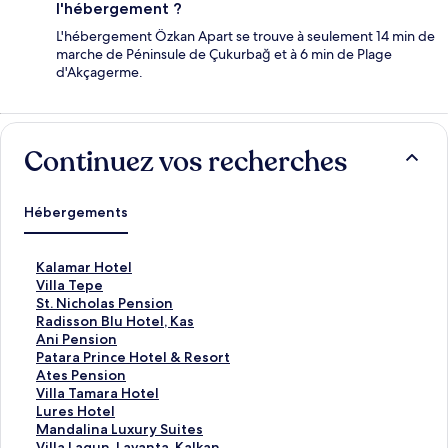
l'hébergement ?
L'hébergement Özkan Apart se trouve à seulement 14 min de
marche de Péninsule de Çukurbağ et à 6 min de Plage
d'Akçagerme.
Continuez vos recherches
Hébergements
L
Kalamar Hotel
i
L
Villa Tepe
e
i
L
St. Nicholas Pension
n
e
i
L
Radisson Blu Hotel, Kas
o
n
e
i
L
Ani Pension
u
o
n
e
i
L
Patara Prince Hotel & Resort
v
u
o
n
e
i
L
Ates Pension
r
v
u
o
n
e
i
L
Villa Tamara Hotel
a
r
v
u
o
n
e
i
L
Lures Hotel
n
a
r
v
u
o
n
e
i
L
Mandalina Luxury Suites
t
n
a
r
v
u
o
n
e
i
L
Villa Lagun, Lavanta, Kalkan