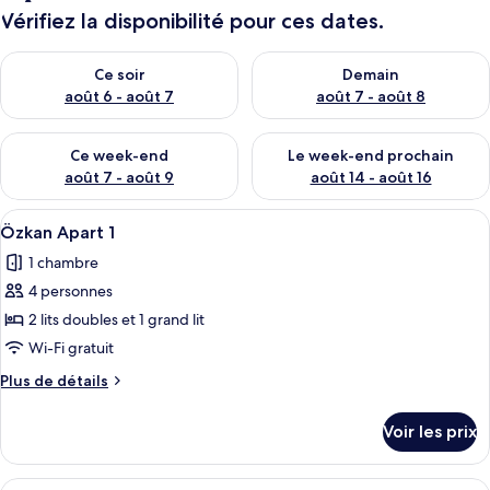
Vérifiez la disponibilité pour ces dates.
Vérifier la disponibilité pour ce soir août 6 - août 7
Vérifier la disponibilité pour 
Ce soir
Demain
août 6 - août 7
août 7 - août 8
Vérifier la disponibilité pour ce week-end août 7 - août 9
Vérifier la disponibilité pour 
Ce week-end
Le week-end prochain
août 7 - août 9
août 14 - août 16
Afficher
Un lit bien fait, avec du linge de lit b
14
Özkan Apart 1
toutes
1 chambre
les
4 personnes
photos
pour
2 lits doubles et 1 grand lit
ce
Wi-Fi gratuit
type
Plus
Plus de détails
de
de
chambre :
détails
Voir les prix
sur
Özkan
le
Apart
type
Afficher
Un salon moderne avec un canapé, une 