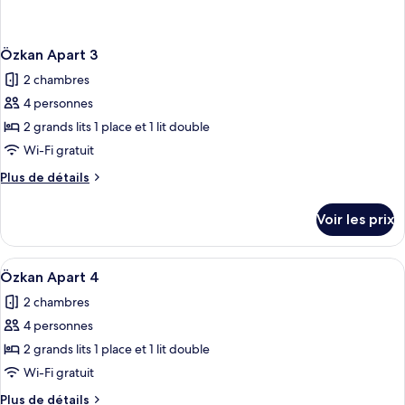
Özkan Apart 3
2 chambres
4 personnes
2 grands lits 1 place et 1 lit double
Wi-Fi gratuit
Plus
Plus de détails
de
détails
Voir les prix
sur
le
type
Afficher
Deux verres à vin sont posés sur une t
20
de
Özkan Apart 4
toutes
chambre
2 chambres
Özkan
les
Apart
4 personnes
photos
3
pour
2 grands lits 1 place et 1 lit double
ce
Wi-Fi gratuit
type
Plus
Plus de détails