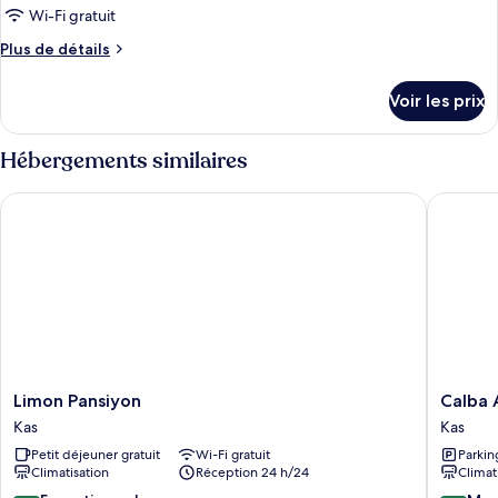
Wi-Fi gratuit
Plus
Plus de détails
de
détails
Voir les prix
sur
le
type
Hébergements similaires
de
chambre
Limon Pansiyon
Calba Ap
Özkan
Apart
Merkez
Daire
Limon
Calba
Limon Pansiyon
Calba 
Pansiyon
Apart
Kas
Kas
Kas
Otel
Petit déjeuner gratuit
Wi-Fi gratuit
Parkin
Kas
Climatisation
Réception 24 h/24
Climat