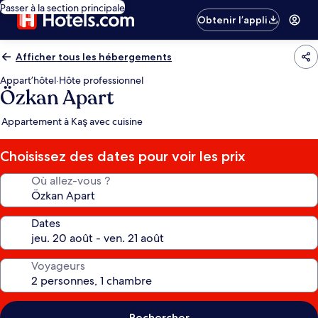
Passer à la section principale
Obtenir l’appli
Afficher tous les hébergements
Appart’hôtel
·
Hôte professionnel
Özkan Apart
Appartement à Kaş avec cuisine
Choisissez des dates pour voir les prix
Où allez-vous ?
Dates
Voyageurs
Rechercher