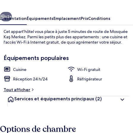
cédent
Suivant
62+
Présentation
Équipements
Emplacement
Prix
Conditions
Cet appart'hôtel vous place à juste 5 minutes de route de Mosquée
Kaş Merkez. Parmi les petits plus des appartements : une cuisine et
l'accès Wi-Fi à Internet gratuit, de quoi agrémenter votre séjour.
Équipements populaires
Cuisine
Wi-Fi gratuit
Réception 24 h/24
Réfrigérateur
Özkan Apart 4 | Wi-Fi gratuit
Tout afficher
Services et équipements principaux
(2)
Options de chambre