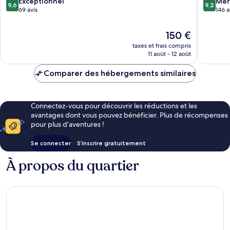
9.6
9.2
Exceptionnel
Mer
9,6
9,2
sur
sur
69 avis
146 a
10,
10,
Exceptionnel,
Merveill
Le
150 €
69 avis
146 avis
nouveau
taxes et frais compris
prix
11 août - 12 août
est
de
Comparer des hébergements similaires
150 €
Connectez-vous pour découvrir les réductions et les
avantages dont vous pouvez bénéficier. Plus de récompenses
pour plus d’aventures !
Se connecter
S’inscrire gratuitement
À propos du quartier