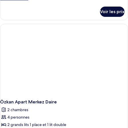
de
de
chambre :
détails
Voir les prix
sur
Özkan
le
Apart
type
4
de
chambre
Özkan
Apart
4
Özkan Apart Merkez Daire
2 chambres
4 personnes
2 grands lits 1 place et 1 lit double