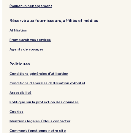
u
t
Évaluer un hébergement
i
q
Réservé aux fournisseurs, affiliés et médias
u
e
Affiliation
C
l
Promouvoir vos services
a
s
Agents de voyages
s
Politiques
Conditions générales d’utilisation
Conditions Générales d’Utilisation d’Abritel
Accessibilité
Politique sur la protection des données
Cookies
Mentions légales / Nous contacter
Comment fonctionne notre site