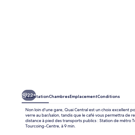
Central
22+
Présentation
Chambres
Emplacement
Conditions
Non loin d'une gare, Quai Central est un choix excellent 
verre au bar/salon, tandis que le café vous permettra de r
distance à pied des transports publics : Station de métro 
Tourcoing-Centre, à 9 min.