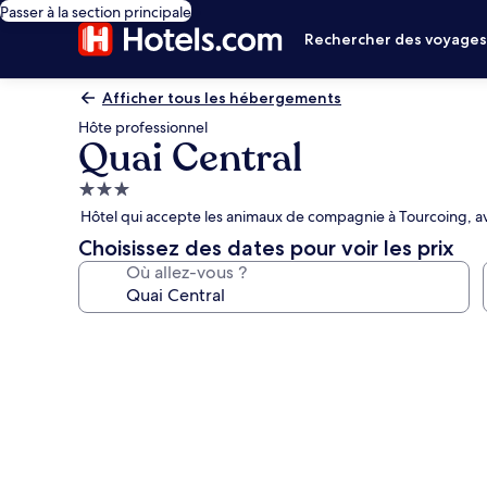
Passer à la section principale
Rechercher des voyage
Afficher tous les hébergements
Hôte professionnel
Quai Central
Hébergement
3.0 étoiles
Hôtel qui accepte les animaux de compagnie à Tourcoing, ave
Choisissez des dates pour voir les prix
Où allez-vous ?
Galerie
photos
de
l’hébergement
Quai