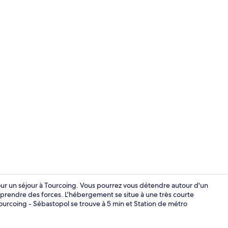
Chambre Conf
pour un séjour à Tourcoing. Vous pourrez vous détendre autour d'un
eprendre des forces. L'hébergement se situe à une très courte
Tourcoing - Sébastopol se trouve à 5 min et Station de métro
Façade de l