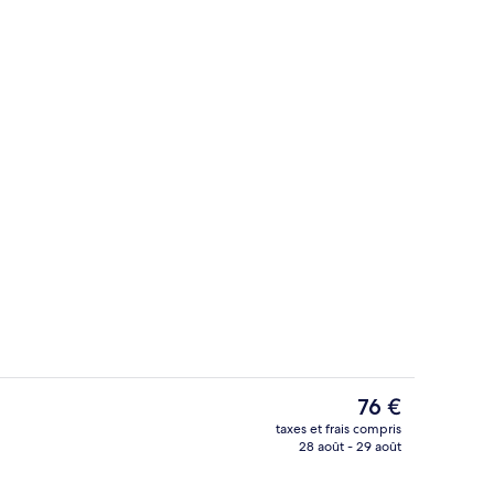
ort | Bureau, espace de travail pour ordinateur portable
Façade de l’hébergement
Le
76 €
prix
taxes et frais compris
actuel
28 août - 29 août
’hébergement
Hall
est
de