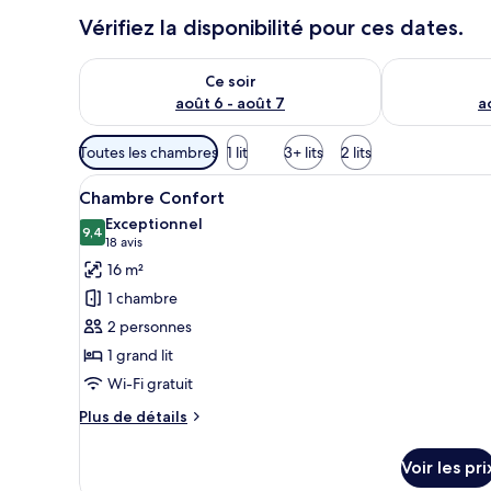
Vérifiez la disponibilité pour ces dates.
Vérifier la disponibilité pour ce soir août 6 - août 7
Vérifier la di
Ce soir
août 6 - août 7
a
Filtres
Toutes les chambres
1 lit
3+ lits
2 lits
disponibles
Afficher
Une chambre d’hôtel moderne, é
pour
5
Chambre Confort
toutes
les
Exceptionnel
les
9,4
chambres
9,4 sur 10
(18 avis)
18 avis
photos
16 m²
pour
1 chambre
ce
2 personnes
type
1 grand lit
de
Wi-Fi gratuit
chambre :
Chambre
Plus
Plus de détails
Confort
de
détails
Voir les pri
sur