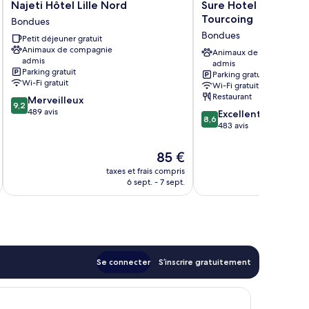
Najeti
Sure
Najeti Hôtel Lille Nord
Sure Hotel by Best W
Hôtel
Hotel
Tourcoing
Bondues
Lille
by
Bondues
Petit déjeuner gratuit
Nord
Best
Animaux de compagnie
Bondues
Western
Animaux de compagnie
admis
admis
Lille
Parking gratuit
Parking gratuit
Tourcoing
Wi-Fi gratuit
Wi-Fi gratuit
Bondues
Restaurant
9.2
Merveilleux
9,2
sur
489 avis
8.6
Excellent
8,6
10,
sur
483 avis
Merveilleux,
10,
489 avis
Excellent,
Le
85 €
483 avis
u
nouveau
taxes et frais compris
tax
prix
6 sept. - 7 sept.
est
de
85 €
Se connecter
S’inscrire gratuitement