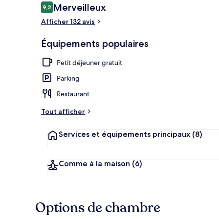
Avis
Merveilleux
9,2
9,2 sur 10
voyageurs
Afficher 132 avis
Restaurant
Équipements populaires
Petit déjeuner gratuit
Parking
Restaurant
Tout afficher
Services et équipements principaux
(8)
Comme à la maison
(6)
Options de chambre