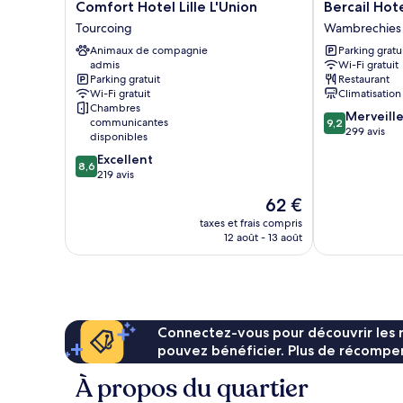
Comfort
Bercail
Comfort Hotel Lille L'Union
Bercail Hot
Hotel
Hotel
Tourcoing
Wambrechies
Lille
Wambrechies
Animaux de compagnie
Parking gratu
L'Union
admis
Wi-Fi gratuit
Tourcoing
Parking gratuit
Restaurant
Wi-Fi gratuit
Climatisation
Chambres
9.2
Merveill
communicantes
9,2
sur
299 avis
disponibles
10,
8.6
Excellent
Merveilleux,
8,6
sur
219 avis
299 avis
10,
Le
62 €
Excellent,
nouveau
219 avis
taxes et frais compris
prix
12 août - 13 août
est
de
62 €
Connectez-vous pour découvrir les 
pouvez bénéficier. Plus de récompen
À propos du quartier