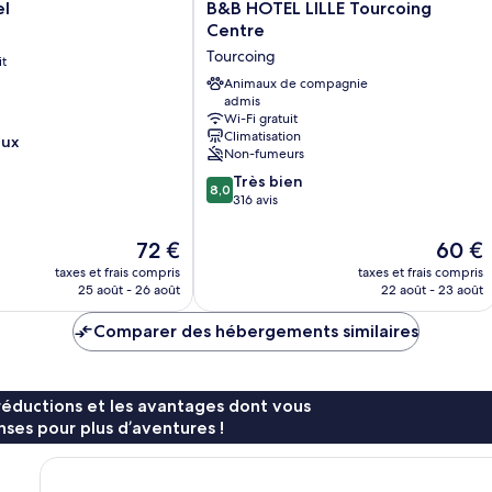
B&B
el
B&B HOTEL LILLE Tourcoing
HOTEL
Centre
LILLE
Tourcoing
it
Tourcoing
Centre
Animaux de compagnie
admis
Tourcoing
Wi-Fi gratuit
Climatisation
eux
Non-fumeurs
8.0
Très bien
8,0
sur
316 avis
10,
Très
Le
Le
72 €
60 €
bien,
nouveau
nouvea
taxes et frais compris
taxes et frais compris
316 avis
prix
prix
25 août - 26 août
22 août - 23 août
est
est
de
de
Comparer des hébergements similaires
72 €
60 €
réductions et les avantages dont vous
ses pour plus d’aventures !