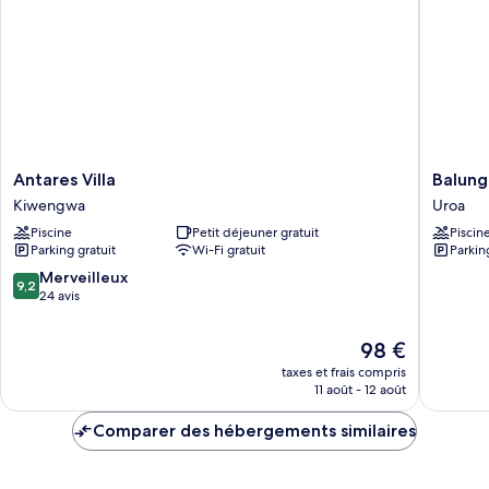
Double
Deluxe
Antares
Balungi
Antares Villa
Balung
Villa
Uroa
Kiwengwa
Uroa
Kiwengwa
Piscine
Petit déjeuner gratuit
Piscin
Parking gratuit
Wi-Fi gratuit
Parkin
9.2
Merveilleux
9,2
sur
24 avis
10,
Merveilleux,
Le
98 €
24 avis
nouveau
taxes et frais compris
prix
11 août - 12 août
est
de
Comparer des hébergements similaires
98 €