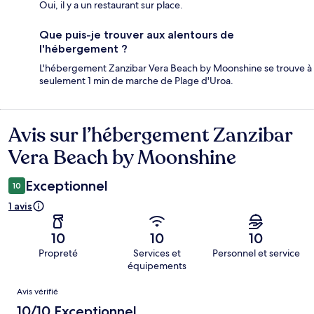
Oui, il y a un restaurant sur place.
Que puis-je trouver aux alentours de
l'hébergement ?
L'hébergement Zanzibar Vera Beach by Moonshine se trouve à
seulement 1 min de marche de Plage d'Uroa.
Avis sur l’hébergement Zanzibar
Avis
Vera Beach by Moonshine
Exceptionnel
10
1 avis
10
10
10
Propreté
Services et
Personnel et service
équipements
Avis
Avis vérifié
10/10 Exceptionnel