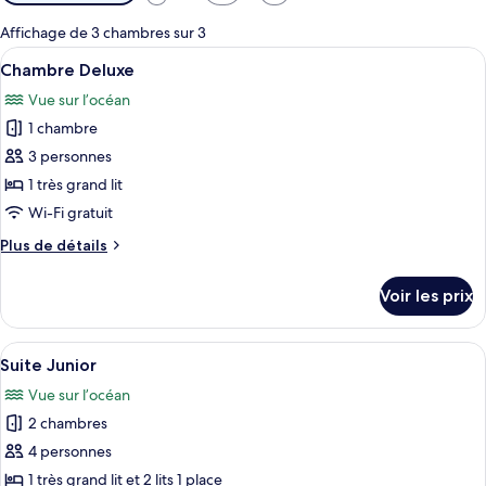
disponibles
pour
Affichage de 3 chambres sur 3
les
Afficher
Chambre Deluxe | Wi-Fi gratuit, draps
1
Chambre Deluxe
chambres
toutes
Vue sur l’océan
les
1 chambre
photos
pour
3 personnes
ce
1 très grand lit
type
Wi-Fi gratuit
de
Plus
Plus de détails
chambre :
de
Chambre
détails
Voir les prix
sur
Deluxe
le
type
Afficher
Suite Junior | Wi-Fi gratuit, draps fou
1
de
Suite Junior
toutes
chambre
Vue sur l’océan
Chambre
les
Deluxe
2 chambres
photos
pour
4 personnes
ce
1 très grand lit et 2 lits 1 place