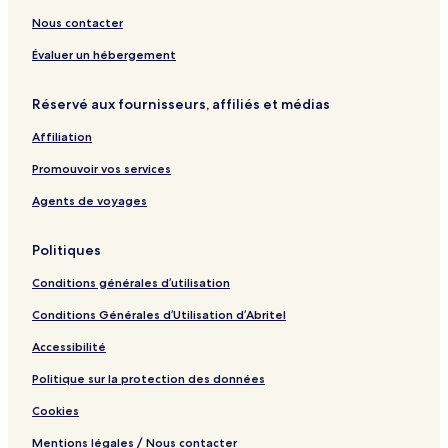
n
a
t
l
d
o
c
r
e
Z
a
t
Nous contacter
l
l
a
p
e
u
n
a
l
Évaluer un hébergement
s
z
r
i
i
t
Réservé aux fournisseurs, affiliés et médias
v
b
m
e
a
e
Affiliation
r
n
t
Promouvoir vos services
s
Agents de voyages
Politiques
Conditions générales d’utilisation
Conditions Générales d’Utilisation d’Abritel
Accessibilité
Politique sur la protection des données
Cookies
Mentions légales / Nous contacter