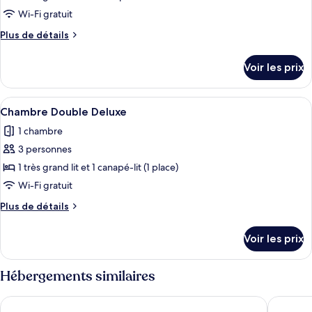
type
Wi-Fi gratuit
de
Plus
Plus de détails
chambre :
de
Suite
détails
Voir les prix
sur
Junior
le
type
Afficher
Chambre Double Deluxe | Wi-Fi gratuit
1
de
Chambre Double Deluxe
toutes
chambre
1 chambre
Suite
les
Junior
3 personnes
photos
pour
1 très grand lit et 1 canapé-lit (1 place)
ce
Wi-Fi gratuit
type
Plus
Plus de détails
de
de
chambre :
détails
Voir les prix
sur
Chambre
le
Double
type
Hébergements similaires
Deluxe
de
chambre
Antares Villa
Balungib
Chambre