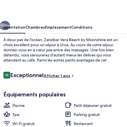
Vera
Beach
by
cédent
Suivant
Moonshine
31+
Présentation
Chambres
Emplacement
Conditions
À deux pas de l'océan, Zanzibar Vera Beach by Moonshine est un
choix excellent pour un séjour à Uroa. Au cours de votre séjour,
donnez-vous en à cœur joie entre des massages. Une fois bien
détendu, vous savourerez d'autant mieux les délices qui vous
attendent au café. Parmi les autres petits avantages de cet
hébergement figurent 2 bars/lounges, une piscine extérieure et un
jardin.
Avis
Exceptionnel
10
Afficher 1 avis
10 sur 10
voyageurs
Piscine extérieure
Équipements populaires
Piscine
Petit déjeuner gratuit
Spa
Parking gratuit
Wi-Fi gratuit
Restaurant