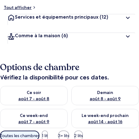
Tout afficher
Services et équipements principaux
(12)
Comme à la maison
(6)
Options de chambre
Vérifiez la disponibilité pour ces dates.
Vérifier la disponibilité pour ce soir août 7 - août 8
Vérifier la disponibilité pour 
Ce soir
Demain
août 7 - août 8
août 8 - août 9
Vérifier la disponibilité pour ce week-end août 7 - août 9
Vérifier la disponibilité pour 
Ce week-end
Le week-end prochain
août 7 - août 9
août 14 - août 16
Filtres
Toutes les chambres
1 lit
3+ lits
2 lits