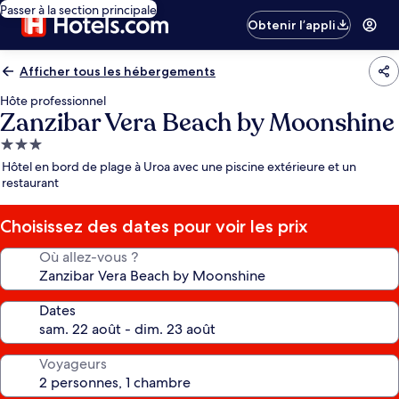
Passer à la section principale
Obtenir l’appli
Afficher tous les hébergements
Hôte professionnel
Zanzibar Vera Beach by Moonshine
Hébergement
3.0 étoiles
Hôtel en bord de plage à Uroa avec une piscine extérieure et un
restaurant
Choisissez des dates pour voir les prix
Où allez-vous ?
Dates
Voyageurs