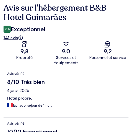
Avis sur l’hébergement B&B
Avis
Hotel Guimarães
Exceptionnel
9,4
141 avis
9,8
9,0
9,2
Propreté
Services et
Personnel et service
équipements
Avis
Avis vérifié
8/10 Très bien
4 janv. 2026
Hôtel propre.
lachado, séjour de 1 nuit
Avis vérifié
10/10 Exceptionnel