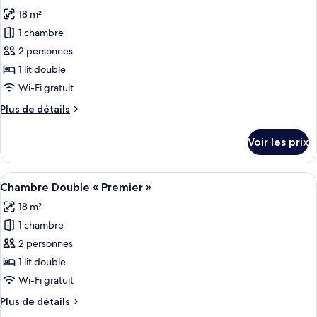
toutes
18 m²
les
1 chambre
photos
pour
2 personnes
ce
1 lit double
type
Wi-Fi gratuit
de
Plus
Plus de détails
chambre :
de
Chambre
détails
Voir les prix
sur
Double
le
Standard
type
Afficher
Une chambre d’hôtel moderne, dotée d’
4
de
Chambre Double « Premier »
toutes
chambre
18 m²
Chambre
les
Double
1 chambre
photos
Standard
pour
2 personnes
ce
1 lit double
type
Wi-Fi gratuit
de
Plus
Plus de détails
chambre :
de