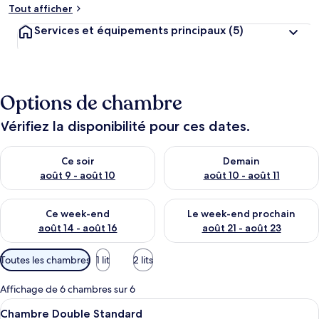
Tout afficher
Services et équipements principaux
(5)
Options de chambre
Vérifiez la disponibilité pour ces dates.
Vérifier la disponibilité pour ce soir août 9 - août 10
Vérifier la disponibilité pour 
Ce soir
Demain
août 9 - août 10
août 10 - août 11
Vérifier la disponibilité pour ce week-end août 14 - août 16
Vérifier la disponibilité pour
Ce week-end
Le week-end prochain
août 14 - août 16
août 21 - août 23
Filtres
Toutes les chambres
1 lit
2 lits
disponibles
pour
Affichage de 6 chambres sur 6
les
Afficher
Une chambre d’hôtel moderne avec une 
4
Chambre Double Standard
chambres