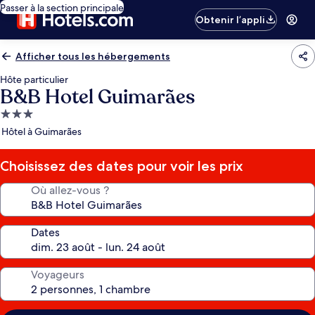
Passer à la section principale
Obtenir l’appli
Afficher tous les hébergements
Hôte particulier
B&B Hotel Guimarães
Hébergement
3.0 étoiles
Hôtel à Guimarães
Choisissez des dates pour voir les prix
Où allez-vous ?
Dates
Voyageurs