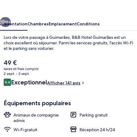
Guimarães
cédent
Suivant
15+
Présentation
Chambres
Emplacement
Conditions
Lors de votre passage à Guimarães, B&B Hotel Guimarães est un
choix excellent où séjourner. Parmi les services gratuits, l'accès Wi-Fi
et le parking sans voiturier.
Le
49 €
prix
taxes et frais compris
actuel
2 sept. - 3 sept.
est
Avis
Exceptionnel
9,4
Afficher 141 avis
de
9,4 sur 10
voyageurs
Façade de l’hébergement
49 €.
Équipements populaires
Animaux de compagnie
Parking gratuit
admis
Wi-Fi gratuit
Réception 24 h/24