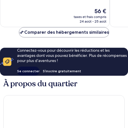
10,
10,
Excellent,
Excellen
Le
56 €
345 avis
300 avis
nouveau
taxes et frais compris
prix
24 août - 25 août
est
de
Comparer des hébergements similaires
56 €
Connectez-vous pour découvrir les réductions et les
avantages dont vous pouvez bénéficier. Plus de récompenses
pour plus d’aventures !
Se connecter
S’inscrire gratuitement
À propos du quartier