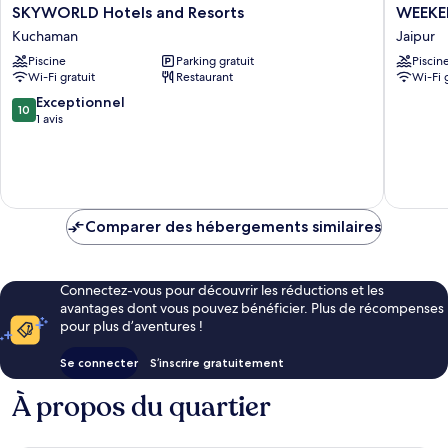
SKYWORLD
WEEKE
SKYWORLD Hotels and Resorts
WEEKE
Hotels
WALA
Kuchaman
Jaipur
and
GHAR
Piscine
Parking gratuit
Piscin
Resorts
Jaipur
Wi-Fi gratuit
Restaurant
Wi-Fi 
Kuchaman
10.0
Exceptionnel
10
sur
1 avis
10,
Exceptionnel,
1 avis
Comparer des hébergements similaires
Connectez-vous pour découvrir les réductions et les
avantages dont vous pouvez bénéficier. Plus de récompenses
pour plus d’aventures !
Se connecter
S’inscrire gratuitement
À propos du quartier