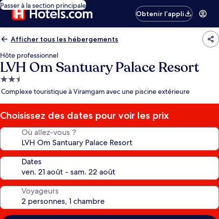
Passer à la section principale
Obtenir l’appli
Afficher tous les hébergements
Hôte professionnel
LVH Om Santuary Palace Resort
Hébergement
2.5 étoiles
Complexe touristique à Viramgam avec une piscine extérieure
Choisissez des dates pour voir les prix
Où allez-vous ?
Dates
Voyageurs