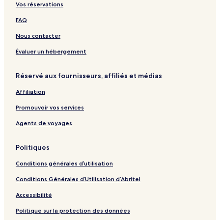
Vos réservations
C
h
t
H
s
i
o
l
t
o
s
r
r
FAQ
u
l
s
a
t
b
e
p
m
,
Nous contacter
R
i
g
L
a
t
a
i
Évaluer un hébergement
n
a
m
t
n
l
t
Réservé aux fournisseurs, affiliés et médias
o
i
l
f
t
e
Affiliation
K
y
R
u
a
Promouvoir vos services
t
n
c
n
Agents de voyages
h
o
f
Politiques
K
u
Conditions générales d’utilisation
t
c
Conditions Générales d’Utilisation d’Abritel
h
-
Accessibilité
A
F
Politique sur la protection des données
e