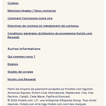
Cookies
r
n
Mentions légales / Nous contacter
C
r
Comment fonctionne notre site
o
w
Directives de contenu et signalement de contenus
n
Conditions générales d’utilisation du programme Hotels.com
C
Rewards
o
l
l
Autres informations
e
c
Qui sommes-nous ?
t
i
Emplois
o
Guides de voyage
n
R
Hotels.com Rewards
e
s
o
Parmi les moyens de paiement acceptés sur fr.hotels.com figurent :
American Express, Diner’s Club International, Mastercard, Visa, Visa
r
Electron, CartaSi, Carte Bleue, PayPal et Eurocard.
t
© 2026 Hotels.com, L.P., une entreprise d’Expedia Group. Tous droits
réservés. Hotels.com et le logo Hotels.com sont des marques