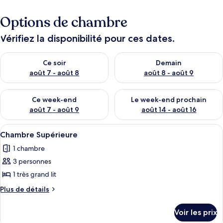
Options de chambre
Vérifiez la disponibilité pour ces dates.
Vérifier la disponibilité pour ce soir août 7 - août 8
Vérifier la disponibilité pour 
Ce soir
Demain
août 7 - août 8
août 8 - août 9
Vérifier la disponibilité pour ce week-end août 7 - août 9
Vérifier la disponibilité pour 
Ce week-end
Le week-end prochain
août 7 - août 9
août 14 - août 16
Afficher
Chambre Supérieure
4
Chambre Supérieure
toutes
1 chambre
les
3 personnes
photos
pour
1 très grand lit
ce
Plus
Plus de détails
type
de
détails
de
Voir les prix
sur
chambre :