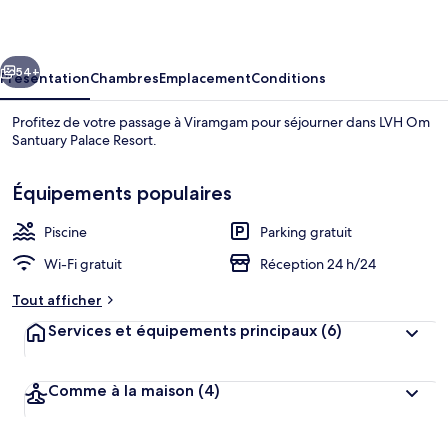
Santuary
Palace
cédent
Suivant
Resort
54+
Présentation
Chambres
Emplacement
Conditions
Profitez de votre passage à Viramgam pour séjourner dans LVH Om
Santuary Palace Resort.
Équipements populaires
Piscine
Parking gratuit
Wi-Fi gratuit
Réception 24 h/24
Coin salon dans le hall
Tout afficher
Services et équipements principaux
(6)
Comme à la maison
(4)