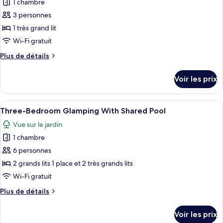
1 chambre
Chambre,
les
vue
3 personnes
photos
jardin
pour
1 très grand lit
ce
Wi-Fi gratuit
type
Plus
Plus de détails
de
de
chambre :
détails
Voir les prix
sur
Chambre
le
Élite,
type
Afficher
Three-Bedroom Glamping With Shared Po
piscine
46
de
Three-Bedroom Glamping With Shared Pool
toutes
chambre
privée,
Vue sur le jardin
Chambre
les
vue
Élite,
1 chambre
photos
piscine
piscine
pour
6 personnes
privée,
ce
vue
2 grands lits 1 place et 2 très grands lits
piscine
type
Wi-Fi gratuit
de
Plus
Plus de détails
chambre :
de
Three-
détails
Voir les prix
sur
Bedroom