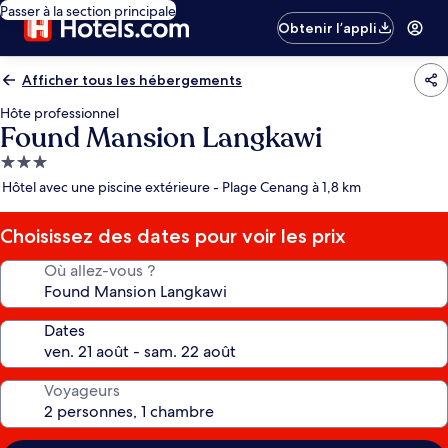
Passer à la section principale
Obtenir l’appli
Afficher tous les hébergements
Hôte professionnel
Found Mansion Langkawi
Hébergement
3.0 étoiles
Hôtel avec une piscine extérieure - Plage Cenang à 1,8 km
Choisissez des dates pour voir les prix
Où allez-vous ?
Dates
Voyageurs