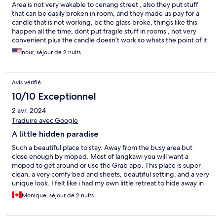
Area is not very wakable to cenang street , also they put stuff
that can be easily broken in room, and they made us pay for a
candle that is not working, bc the glass broke, things like this
happen all the time, dont put fragile stuff in rooms , not very
convenient plus the candle doesn’t work so whats the point of it
Also no mirror in the room, and was fooled by the picture i
nour, séjour de 2 nuits
thought each room has its own pool, it is wrong
Avis vérifié
10/10 Exceptionnel
2 avr. 2024
Traduire avec Google
A little hidden paradise
Such a beautiful place to stay. Away from the busy area but
close enough by moped. Most of langkawi you will want a
moped to get around or use the Grab app. This place is super
clean, a very comfy bed and sheets, beautiful setting, and a very
unique look. I felt like i had my own little retreat to hide away in
and rest. The pool is beautiful, however, expect many fly bugs in
Monique, séjour de 2 nuits
there after a rain storm. They are attracted to the light.. the staff
cleaned the pool multiple timss they told me, but everytime in
wanted to go in, there were so many flies... so i didnt use it. The