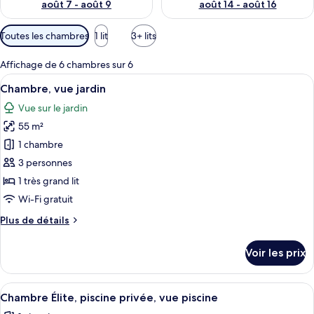
août 7 - août 9
août 14 - août 16
Filtres
Toutes les chambres
1 lit
3+ lits
disponibles
pour
Affichage de 6 chambres sur 6
les
Afficher
Une piscine entourée de verdure et de 
44
Chambre, vue jardin
chambres
toutes
Vue sur le jardin
les
55 m²
photos
pour
1 chambre
ce
3 personnes
type
1 très grand lit
de
Wi-Fi gratuit
chambre :
Plus
Plus de détails
Chambre,
de
vue
détails
Voir les prix
jardin
sur
le
type
Afficher
Chambre Élite, piscine privée, vue pisci
45
de
Chambre Élite, piscine privée, vue piscine
toutes
chambre