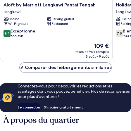
Aloft
Holiday
Aloft by Marriott Langkawi Pantai Tengah
Holida
by
Villa
Langkawi
Langkaw
Marriott
Resort
Piscine
Parking gratuit
Piscin
Langkawi
&
Wi-Fi gratuit
Restaurant
Parkin
Pantai
Beachcl
Tengah
Langkaw
9.4
7.8
Exceptionnel
Bie
9,4
7,8
Langkawi
Langkaw
sur
sur
655 avis
933 a
10,
10,
Le
109 €
Exceptionnel,
Bien,
nouveau
655 avis
933 avis
taxes et frais compris
prix
8 août - 9 août
est
de
Comparer des hébergements similaires
109 €
Connectez-vous pour découvrir les réductions et les
avantages dont vous pouvez bénéficier. Plus de récompenses
pour plus d’aventures !
Se connecter
S’inscrire gratuitement
À propos du quartier