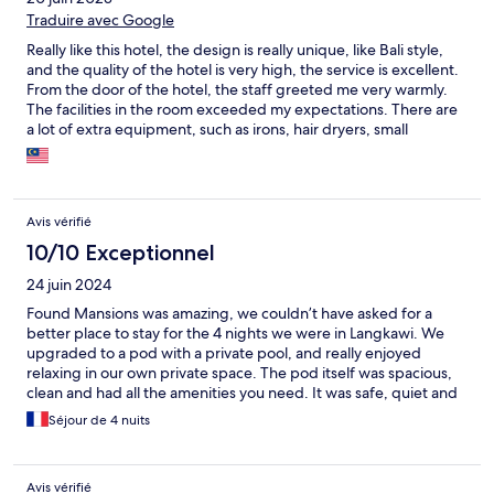
Traduire avec Google
Really like this hotel, the design is really unique, like Bali style,
and the quality of the hotel is very high, the service is excellent.
From the door of the hotel, the staff greeted me very warmly.
The facilities in the room exceeded my expectations. There are
a lot of extra equipment, such as irons, hair dryers, small
refrigerators, safes, etc. If I have the opportunity to travel to this
hotel again, I will definitely choose to stay in this hotel
Avis vérifié
10/10 Exceptionnel
24 juin 2024
Found Mansions was amazing, we couldn’t have asked for a
better place to stay for the 4 nights we were in Langkawi. We
upgraded to a pod with a private pool, and really enjoyed
relaxing in our own private space. The pod itself was spacious,
clean and had all the amenities you need. It was safe, quiet and
the staff were so friendly and helpful. We had a car during our
Séjour de 4 nuits
stay which meant we could explore the island, if you don’t have
a car you can get a Grab to take you out as the location is
probably a 20min walk to the beach. We loved all of the night
Avis vérifié
markets, a must try!!