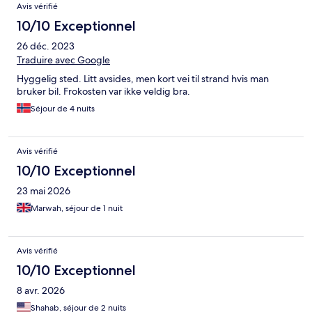
Avis vérifié
one down fall. I would 100% come back here. Very friendly staff!
10/10 Exceptionnel
26 déc. 2023
Traduire avec Google
Hyggelig sted. Litt avsides, men kort vei til strand hvis man
bruker bil. Frokosten var ikke veldig bra.
Séjour de 4 nuits
Avis vérifié
10/10 Exceptionnel
23 mai 2026
Marwah, séjour de 1 nuit
Avis vérifié
10/10 Exceptionnel
8 avr. 2026
Shahab, séjour de 2 nuits