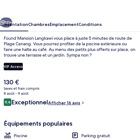
Langkawi
cédent
Suivant
131+
Présentation
Chambres
Emplacement
Conditions
Found Mansion Langkawi vous place à juste 5 minutes de route de
Plage Cenang. Vous pourrez profiter de la piscine extérieure ou
faire une halte au café. Au menu des petits plus offerts sur place, on
trouve une terrasse et un jardin. Sympa non ?
VIP Access
Le
130 €
prix
taxes et frais compris
Chambre Élite, piscine privée, vue pisci
actuel
8 août - 9 août
est
Avis
Exceptionnel
9,4
Afficher 16 avis
de
9,4 sur 10
voyageurs
130 €.
Équipements populaires
Piscine
Parking gratuit