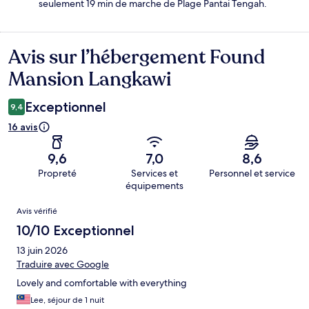
seulement 19 min de marche de Plage Pantai Tengah.
Avis sur l’hébergement Found
Avis
Mansion Langkawi
Exceptionnel
9,4
16 avis
9,6
7,0
8,6
Propreté
Services et
Personnel et service
équipements
Avis
Avis vérifié
10/10 Exceptionnel
13 juin 2026
Traduire avec Google
Lovely and comfortable with everything
Lee, séjour de 1 nuit