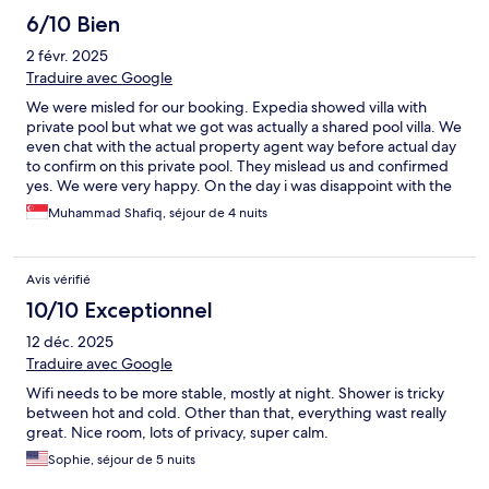
6/10 Bien
2 févr. 2025
Traduire avec Google
We were misled for our booking. Expedia showed villa with
private pool but what we got was actually a shared pool villa. We
even chat with the actual property agent way before actual day
to confirm on this private pool. They mislead us and confirmed
yes. We were very happy. On the day i was disappoint with the
actual shared pool villa arrangement. Also my plan to suprise my
Muhammad Shafiq, séjour de 4 nuits
wife was ruinedd because of this complacency and lack of
integrity. Very sad. It was a trip to celebrate my wife's
pregnancy and i have to make her sad instead. Very messy. We
Avis vérifié
were made to wait under the hot sun for quite awhile. While the
staffs were running back and forth to settle scores. In the end,
10/10 Exceptionnel
we had to top up money for our planned private pool villa. Also
12 déc. 2025
the food they offered was way very pricey and limited. A simple
float breakfast setup for a 120rm?! We had to resort to grabfood
Traduire avec Google
for every dinner and breakfast for all 5 days during our trip. Very
Wifi needs to be more stable, mostly at night. Shower is tricky
inconvenient. Never again. The price of stay for this foudn
between hot and cold. Other than that, everything wast really
mansion could easily match up to 5 star shangri-la or even
great. Nice room, lots of privacy, super calm.
parkroyal hotel. Ridiculous. Please revise your pricing. Also your
menu and room selections, make it clear of the naming. Do not
Sophie, séjour de 5 nuits
use name like deluxe or elite to mislead potential visitors. Be