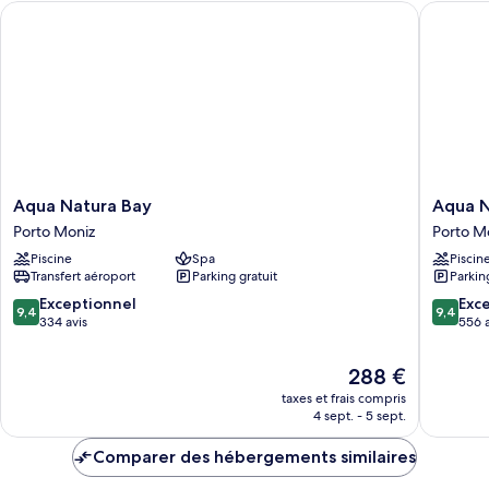
Aqua Natura Bay
Aqua Nat
Chambre
Aqua
Aqua
Aqua Natura Bay
Aqua N
Natura
Natura
Porto Moniz
Porto M
Bay
Madeira
Piscine
Spa
Piscin
Porto
Hotel
Transfert aéroport
Parking gratuit
Parkin
Moniz
Porto
Moniz
9.4
9.4
Exceptionnel
Exc
9,4
9,4
sur
sur
334 avis
556 a
10,
10,
Exceptionnel,
Exceptio
Le
288 €
334 avis
556 avis
nouveau
taxes et frais compris
prix
4 sept. - 5 sept.
est
de
Comparer des hébergements similaires
288 €