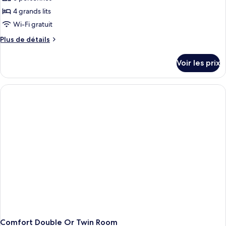
photos
lits
Double
pour
4 grands lits
jumeaux
ou
ce
avec
Wi-Fi gratuit
lits
type
Plus
Plus de détails
jumeaux
de
de
chambre :
détails
Voir les prix
sur
Studio
le
Premium
type
de
chambre
Studio
Premium
Comfort Double Or Twin Room