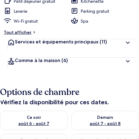
Petit déjeuner gratuit
Kitchenette
e
r
Laverie
Parking gratuit
g
Wi-Fi gratuit
Spa
e
m
Tout afficher
e
n
Services et équipements principaux
(11)
t
s
Comme à la maison
(6)
l
e
s
m
Options de chambre
i
e
u
Vérifiez la disponibilité pour ces dates.
x
Vérifier la disponibilité pour ce soir août 6 - août 7
Vérifier la disponibilité pour 
n
Ce soir
Demain
o
août 6 - août 7
août 7 - août 8
t
é
Vérifier la disponibilité pour ce week-end août 7 - août 9
Vérifier la disponibilité pour 