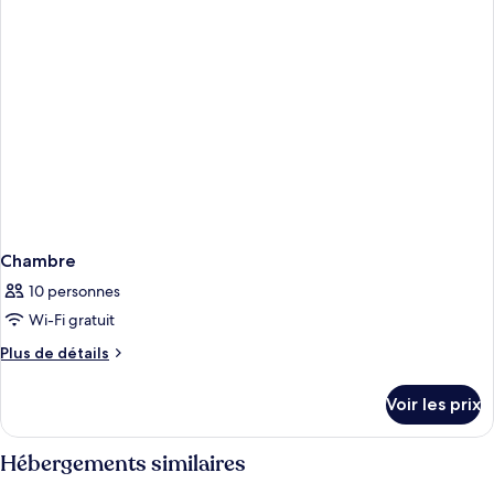
Premium
Studio
Chambre
10 personnes
Wi-Fi gratuit
Plus
Plus de détails
de
détails
Voir les prix
sur
le
type
Hébergements similaires
de
chambre