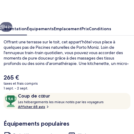
by
Aqua
Natura
cédent
Suivant
Hotels
42+
Présentation
Équipements
Emplacement
Prix
Conditions
Offrant une terrasse sur le toit, cet appart'hôtel vous place à
quelques pas de Piscines naturelles de Porto Moniz. Loin de
l'ennuyeux train-train quotidien, vous pouvez vous accorder des
moments de pure douceur grâce à des massages des tissus
profonds ou des soins d'aromathérapie. Une kitchenette, un micro-
ondes et des chaussons contribueront également à un séjour des
plus réussis.
Le
265 €
prix
taxes et frais compris
actuel
1 sept. - 2 sept.
Hammam, soins d'aromathérapie, mass
est
Avis
9,6
Coup de cœur
de
voyageurs
L
sur
Les hébergements les mieux notés par les voyageurs
265 €.
e
Afficher 65 avis
10,
s
Coup
de
Équipements populaires
h
cœur
é
b