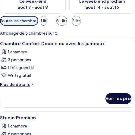
s
Ce week-end
Le week-end prochain
août 7 - août 9
août 14 - août 16
p
a
Filtres
Toutes les chambres
1 lit
3+ lits
2 lits
r
disponibles
pour
l
Affichage de 5 chambres sur 5
les
e
Afficher
Une chambre d’hôtel avec un grand lit
7
Chambre Confort Double ou avec lits jumeaux
chambres
s
toutes
1 chambre
les
v
3 personnes
o
photos
y
pour
1 très grand lit
a
ce
Wi-Fi gratuit
g
type
e
Plus
Plus de détails
u
de
de
r
chambre :
détails
s
Voir les prix
sur
Chambre
le
Confort
type
Afficher
Une chambre d’hôtel avec deux lits, un
Double
7
de
Studio Premium
toutes
chambre
ou
1 chambre
Chambre
les
avec
Confort
6 personnes