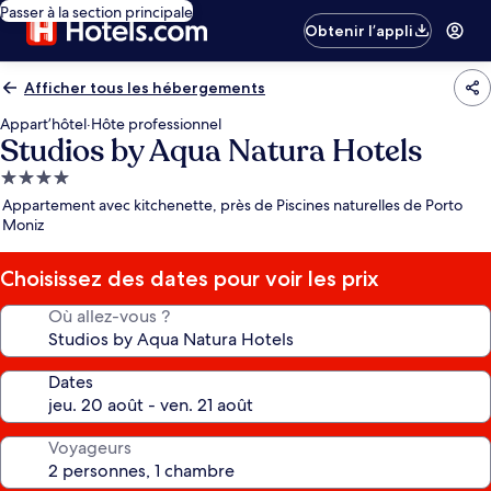
Passer à la section principale
Obtenir l’appli
Afficher tous les hébergements
Appart’hôtel
·
Hôte professionnel
Studios by Aqua Natura Hotels
Hébergement
4.0 étoiles
Appartement avec kitchenette, près de Piscines naturelles de Porto
Moniz
Choisissez des dates pour voir les prix
Où allez-vous ?
Dates
Voyageurs