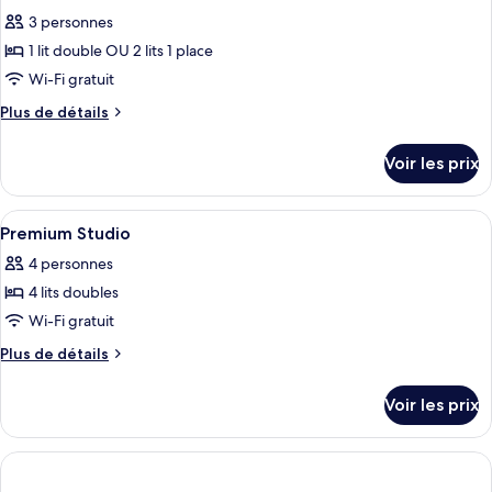
3 personnes
1 lit double OU 2 lits 1 place
Wi-Fi gratuit
Plus
Plus de détails
de
détails
Voir les prix
sur
le
type
Afficher
Coffres-forts dans les chambres, chamb
8
de
Premium Studio
toutes
chambre
4 personnes
Comfort
les
Double
4 lits doubles
photos
Or
pour
Wi-Fi gratuit
Twin
ce
Room
Plus
Plus de détails
type
de
détails
de
Voir les prix
sur
chambre :
le
Premium
type
Studio
de
chambre