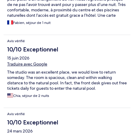
de ne pas l’avoir trouvé avant pour y passer plus d’une nuit. Très
confortable, moderne, à proximité du centre et des piscines
naturelles dont l’accès est gratuit grace a l’hôtel. Une carte
postale et un petit pot de confiture offert lors du check out, tout
Fabien, séjour de 1 nuit
était parfait jusqu’à la dernière minute!
Avis vérifié
10/10 Exceptionnel
15 juin 2026
Traduire avec Google
The studio was an excellent place, we would love to return
someday. The room is spacious, clean and within walking
distance to the natural pool. In fact, the front desk gives out free
tickets daily for guests to enter the natural pool.
Chia, séjour de 2 nuits
Avis vérifié
10/10 Exceptionnel
24 mars 2026