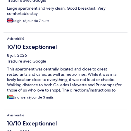
Traduire avec Google
Large apartment and very clean. Good breakfast. Very
comfortable stay.
Leigh, séjour de 7 nuits
Avis vérifié
10/10 Exceptionnel
8 juil. 2026
Traduire avec Google
This apartment was centrally located and close to great
restaurants and cafes, as well as metro lines. While it was in a
lively location close to everything, it was not loud or chaotic.
Walking distance to both Galleries Lafayette and Printemps (for
those of us who love to shop). The directions/instructions to
access the property were clear and easy to follow. Inside, the
Lindiwe, séjour de 3 nuits
apartment was tastefully furnished and wonderfully clean. The
towels were soft and fluffy (a must!) and I was very happy to see
the L'Occitane toiletries :) Very very happy with my choice of this
Avis vérifié
apartment!
10/10 Exceptionnel