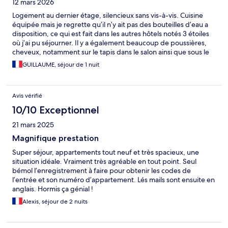
12 mars 2026
Logement au dernier étage, silencieux sans vis-à-vis. Cuisine
équipée mais je regrette qu’il n’y ait pas des bouteilles d’eau a
disposition, ce qui est fait dans les autres hôtels notés 3 étoiles
où j’ai pu séjourner. Il y a également beaucoup de poussières,
cheveux, notamment sur le tapis dans le salon ainsi que sous le
lit principal. Nous avons observé cela du fait qu’on ait un bébé
GUILLAUME, séjour de 1 nuit
de 15 mois qui rampe partout. Un nettoyage du canapé-lit qui
est très taché serait aussi nécessaire, ça ne donne pas envie de
l’utiliser, surtout quand on a un bébé.
Avis vérifié
10/10 Exceptionnel
21 mars 2025
Magnifique prestation
Super séjour, appartements tout neuf et très spacieux, une
situation idéale. Vraiment très agréable en tout point. Seul
bémol l’enregistrement à faire pour obtenir les codes de
l’entrée et son numéro d’appartement. Lés mails sont ensuite en
anglais. Hormis ça génial !
Alexis, séjour de 2 nuits