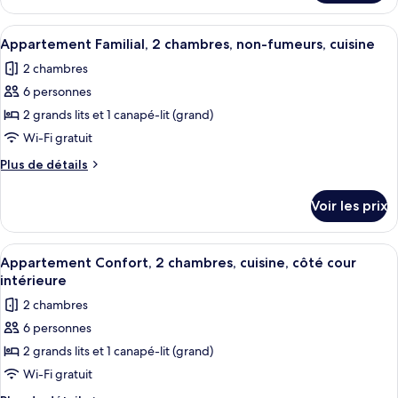
le
grand
type
Afficher
Une chambre d’hôtel moderne avec un gr
lit
24
de
Appartement Familial, 2 chambres, non-fumeurs, cuisine
toutes
chambre
et
2 chambres
Appartement
les
1
Deluxe,
6 personnes
photos
canapé-
1
pour
2 grands lits et 1 canapé-lit (grand)
lit,
grand
ce
lit
Wi-Fi gratuit
non-
et
type
fumeurs,
Plus
Plus de détails
1
de
de
cuisine
canapé-
chambre :
détails
lit,
Voir les prix
sur
Appartement
non-
le
fumeurs,
Familial,
type
cuisine
Afficher
Une chambre d’hôtel avec un lit, un bu
2
11
de
Appartement Confort, 2 chambres, cuisine, côté cour
toutes
chambre
chambres,
intérieure
Appartement
les
non-
2 chambres
Familial,
photos
fumeurs,
2
6 personnes
pour
cuisine
chambres,
2 grands lits et 1 canapé-lit (grand)
ce
non-
fumeurs,
type
Wi-Fi gratuit
cuisine
de