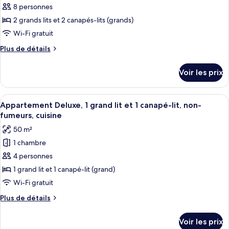
1
pour
8 personnes
canapé-
très
ce
grand
2 grands lits et 2 canapés-lits (grands)
lit,
lit
type
non-
Wi-Fi gratuit
et
de
fumeurs,
1
Plus
Plus de détails
chambre :
canapé-
cuisine
de
Appartement
lit,
détails
Voir les prix
non-
sur
Présidentiel,
fumeurs,
le
non-
cuisine
type
Afficher
Un salon moderne comprenant un canap
fumeurs,
27
de
Appartement Deluxe, 1 grand lit et 1 canapé-lit, non-
toutes
2
chambre
fumeurs, cuisine
Appartement
les
salles
50 m²
Présidentiel,
photos
de
non-
1 chambre
pour
bains
fumeurs,
4 personnes
ce
2
salles
type
1 grand lit et 1 canapé-lit (grand)
de
de
Wi-Fi gratuit
bains
chambre :
Plus
Plus de détails
Appartement
de
Deluxe,
détails
Voir les prix
sur
1