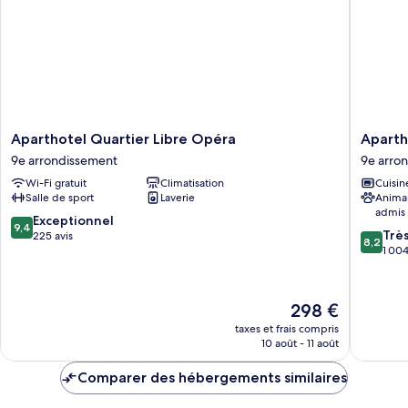
Deluxe
Apartment
Aparthotel
Apartho
Aparthotel Quartier Libre Opéra
Aparth
Quartier
Adagio
9e arrondissement
9e arro
Libre
Paris
Wi-Fi gratuit
Climatisation
Cuisin
Opéra
Opéra
Salle de sport
Laverie
Anima
9e
9e
admis
arrondissement
arrondi
9.4
Exceptionnel
9,4
8.2
Trè
sur
225 avis
8,2
sur
1 004
10,
10,
Exceptionnel,
Très
225 avis
bien,
Le
298 €
1 004 av
nouveau
taxes et frais compris
prix
10 août - 11 août
est
de
Comparer des hébergements similaires
298 €