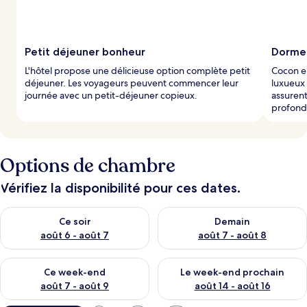
Petit déjeuner bonheur
Dormez
L'hôtel propose une délicieuse option complète petit
Cocon en
déjeuner. Les voyageurs peuvent commencer leur
luxueux 
journée avec un petit-déjeuner copieux.
assurent
profond 
Options de chambre
Vérifiez la disponibilité pour ces dates.
Vérifier la disponibilité pour ce soir août 6 - août 7
Vérifier la disponibilité pour 
Ce soir
Demain
août 6 - août 7
août 7 - août 8
Vérifier la disponibilité pour ce week-end août 7 - août 9
Vérifier la disponibilité pour 
Ce week-end
Le week-end prochain
août 7 - août 9
août 14 - août 16