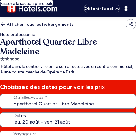
Passer à la section principale
Obtenir l’appli
Afficher tous les hébergements
Hôte professionnel
Aparthotel Quartier Libre
Madeleine
Hébergement
4.0 étoiles
Hôtel dans le centre-ville en liaison directe avec un centre commercial,
à une courte marche de Opéra de Paris
Choisissez des dates pour voir les prix
Où allez-vous ?
Dates
Voyageurs