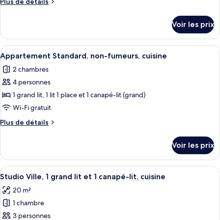
Plus
Plus de détails
chambre :
de
détails
Appartement
Voir les prix
sur
Confort,
le
2
type
Afficher
Un salon moderne comprenant un canapé
6
chambres,
de
Appartement Standard, non-fumeurs, cuisine
toutes
chambre
cuisine,
2 chambres
Appartement
les
côté
Confort,
4 personnes
photos
cour
2
pour
1 grand lit, 1 lit 1 place et 1 canapé-lit (grand)
chambres,
intérieure
ce
cuisine,
Wi-Fi gratuit
côté
type
Plus
Plus de détails
cour
de
de
intérieure
chambre :
détails
Voir les prix
sur
Appartement
le
Standard,
type
Afficher
Studio Ville, 1 grand lit et 1 canapé-lit
non-
20
de
Studio Ville, 1 grand lit et 1 canapé-lit, cuisine
toutes
chambre
fumeurs,
20 m²
Appartement
les
cuisine
Standard,
1 chambre
photos
non-
pour
3 personnes
fumeurs,