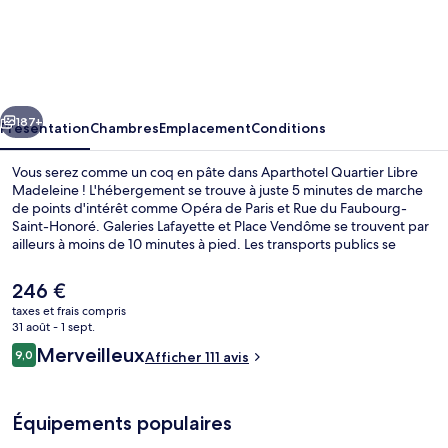
Aparthotel
Quartier
Libre
Madeleine
cédent
Suivant
187+
Présentation
Chambres
Emplacement
Conditions
Vous serez comme un coq en pâte dans Aparthotel Quartier Libre
Madeleine ! L'hébergement se trouve à juste 5 minutes de marche
de points d'intérêt comme Opéra de Paris et Rue du Faubourg-
Saint-Honoré. Galeries Lafayette et Place Vendôme se trouvent par
ailleurs à moins de 10 minutes à pied. Les transports publics se
situent à une courte distance à pied : Station de métro Havre -
Caumartin est à 3 min et Station de métro Opéra, à 4 min.
Le
246 €
prix
taxes et frais compris
actuel
31 août - 1 sept.
Appartement Supérieur, 1 très grand lit
est
Avis
Merveilleux
9,0
Afficher 111 avis
de
9,0 sur 10
voyageurs
246 €.
Équipements populaires