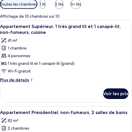
Filtres
Toutes les chambres
1 lit
2 lits
3+ lits
disponibles
pour
Affichage de 10 chambres sur 10
les
Afficher
Un salon moderne avec une table en ma
50
Appartement Supérieur, 1 très grand lit et 1 canapé-lit,
chambres
toutes
non-fumeurs, cuisine
les
41 m²
photos
1 chambre
pour
4 personnes
ce
type
1 très grand lit et 1 canapé-lit (grand)
de
Wi-Fi gratuit
chambre :
Plus
Plus de détails
Appartement
de
Supérieur,
détails
Voir les prix
sur
1
le
très
type
Afficher
Une cuisine moderne avec des meubles 
grand
17
de
Appartement Présidentiel, non-fumeurs, 2 salles de bains
toutes
chambre
lit
82 m²
Appartement
les
et
Supérieur,
2 chambres
photos
1