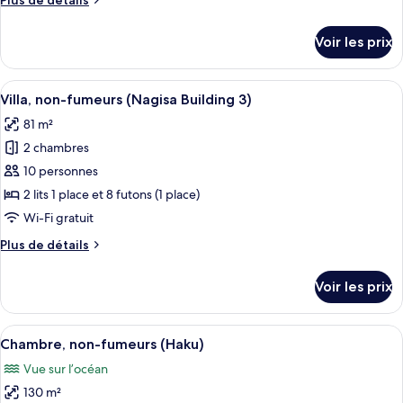
Plus de détails
chambre :
de
Villa,
détails
Voir les prix
sur
non-
le
fumeurs
type
Afficher
Un salon moderne comprenant un canapé
(Shirara
5
de
Villa, non-fumeurs (Nagisa Building 3)
toutes
Building
chambre
81 m²
Villa,
les
5)
non-
2 chambres
photos
fumeurs
pour
10 personnes
(Shirara
ce
Building
2 lits 1 place et 8 futons (1 place)
5)
type
Wi-Fi gratuit
de
Plus
Plus de détails
chambre :
de
Villa,
détails
Voir les prix
sur
non-
le
fumeurs
type
Afficher
Un salon moderne avec un grand canapé 
(Nagisa
9
de
Chambre, non-fumeurs (Haku)
toutes
Building
chambre
Vue sur l’océan
Villa,
les
3)
non-
130 m²
photos