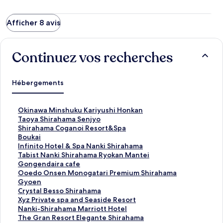
Afficher 8 avis
Continuez vos recherches
Hébergements
L
Okinawa Minshuku Kariyushi Honkan
i
L
Taoya Shirahama Senjyo
e
i
L
Shirahama Coganoi Resort&Spa
n
e
i
L
Boukai
o
n
e
i
L
Infinito Hotel & Spa Nanki Shirahama
u
o
n
e
i
L
Tabist Nanki Shirahama Ryokan Mantei
v
u
o
n
e
i
L
Gongendaira cafe
r
v
u
o
n
e
i
L
Ooedo Onsen Monogatari Premium Shirahama
a
r
v
u
o
n
e
i
Gyoen
n
a
r
v
u
o
n
e
L
Crystal Besso Shirahama
t
n
a
r
v
u
o
n
i
L
Xyz Private spa and Seaside Resort
l
t
n
a
r
v
u
o
e
i
L
Nanki-Shirahama Marriott Hotel
a
l
t
n
a
r
v
u
n
e
i
L
The Gran Resort Elegante Shirahama