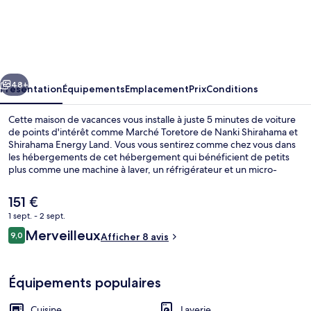
Crystal
Besso
Shirahama
Uminomachi
cédent
Suivant
48+
Présentation
Équipements
Emplacement
Prix
Conditions
Cette maison de vacances vous installe à juste 5 minutes de voiture
de points d'intérêt comme Marché Toretore de Nanki Shirahama et
Shirahama Energy Land. Vous vous sentirez comme chez vous dans
les hébergements de cet hébergement qui bénéficient de petits
plus comme une machine à laver, un réfrigérateur et un micro-
ondes.
Le
151 €
prix
1 sept. - 2 sept.
actuel
Avis
Merveilleux
Villa, non-fumeurs (Nagisa Building 2) |
9,0
est
Afficher 8 avis
9,0 sur 10
voyageurs
de
151 €.
Équipements populaires
Cuisine
Laverie