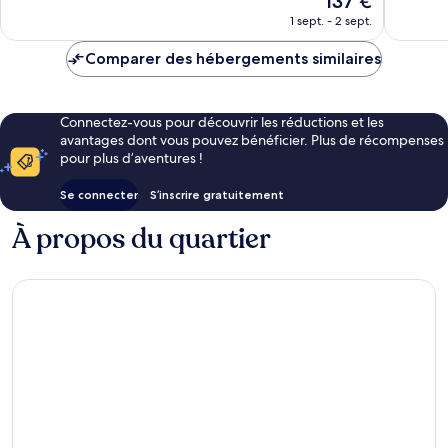
137 €
62 avis
37 avis
nouveau
1 sept. - 2 sept.
prix
est
Comparer des hébergements similaires
de
137 €
Connectez-vous pour découvrir les réductions et les
avantages dont vous pouvez bénéficier. Plus de récompenses
pour plus d’aventures !
Se connecter
S’inscrire gratuitement
À propos du quartier