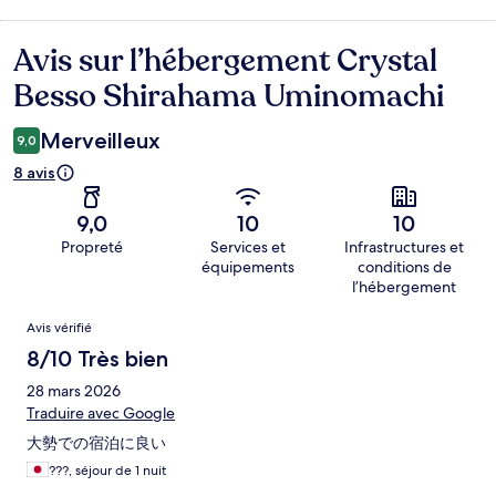
Avis sur l’hébergement Crystal
Avis
Besso Shirahama Uminomachi
Merveilleux
9,0
8 avis
9,0
10
10
Propreté
Services et
Infrastructures et
équipements
conditions de
l’hébergement
Avis
Avis vérifié
8/10 Très bien
28 mars 2026
Traduire avec Google
大勢での宿泊に良い
???, séjour de 1 nuit