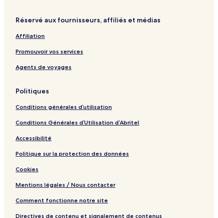
e
o
t
n
r
Réservé aux fournisseurs, affiliés et médias
e
R
Affiliation
e
s
Promouvoir vos services
i
d
Agents de voyages
e
n
Politiques
c
e
Conditions générales d’utilisation
Conditions Générales d’Utilisation d’Abritel
Accessibilité
Politique sur la protection des données
Cookies
Mentions légales / Nous contacter
Comment fonctionne notre site
Directives de contenu et signalement de contenus