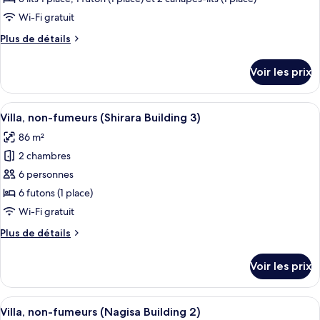
1)
type
Wi-Fi gratuit
de
Plus
Plus de détails
chambre :
de
Villa,
détails
Voir les prix
sur
non-
le
fumeurs
type
Afficher
Une cuisine spacieuse avec un îlot cent
(Shirara
6
de
Villa, non-fumeurs (Shirara Building 3)
toutes
Building
chambre
86 m²
Villa,
les
2)
non-
2 chambres
photos
fumeurs
pour
6 personnes
(Shirara
ce
Building
6 futons (1 place)
2)
type
Wi-Fi gratuit
de
Plus
Plus de détails
chambre :
de
Villa,
détails
Voir les prix
sur
non-
le
fumeurs
type
Afficher
Une chambre d’hôtel moderne dotée d’un
(Shirara
6
de
Villa, non-fumeurs (Nagisa Building 2)