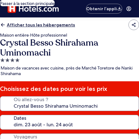
Passer à la section principale
Obtenir l’appli
Afficher tous les hébergements
Maison entière
·
Hôte professionnel
Crystal Besso Shirahama
Uminomachi
Hébergement
4.0 étoiles
Maison de vacances avec cuisine, près de Marché Toretore de Nanki
Shirahama
Choisissez des dates pour voir les prix
Où allez-vous ?
Dates
Voyageurs