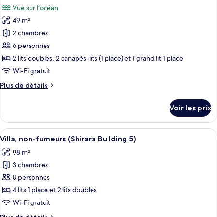
toutes
Building
chambre
Vue sur l’océan
Villa,
les
3)
non-
49 m²
photos
fumeurs
pour
2 chambres
(Shirara
ce
Building
6 personnes
3)
type
2 lits doubles, 2 canapés-lits (1 place) et 1 grand lit 1 place
de
Wi-Fi gratuit
chambre :
Plus
Plus de détails
Villa,
de
non-
détails
Voir les prix
fumeurs
sur
le
(Nagisa
type
Afficher
Un bain à remous en pierre, dans une 
Building
6
de
Villa, non-fumeurs (Shirara Building 5)
toutes
2)
chambre
98 m²
Villa,
les
non-
3 chambres
photos
fumeurs
pour
8 personnes
(Nagisa
ce
Building
4 lits 1 place et 2 lits doubles
2)
type
Wi-Fi gratuit
de
Plus