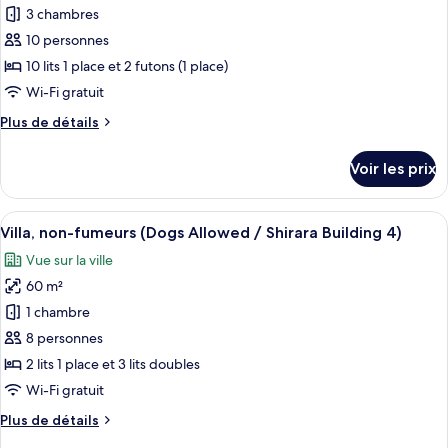
fumeurs
pour
3 chambres
(Nagisa
ce
Building
10 personnes
3)
type
10 lits 1 place et 2 futons (1 place)
de
Wi-Fi gratuit
chambre :
Plus
Plus de détails
Chambre,
de
non-
détails
Voir les prix
fumeurs
sur
le
(Haku)
type
Afficher
Un intérieur en bois comprenant un co
5
de
Villa, non-fumeurs (Dogs Allowed / Shirara Building 4)
toutes
chambre
Vue sur la ville
Chambre,
les
non-
60 m²
photos
fumeurs
pour
1 chambre
(Haku)
ce
8 personnes
type
2 lits 1 place et 3 lits doubles
de
Wi-Fi gratuit
chambre :
Plus
Plus de détails
Villa,
de