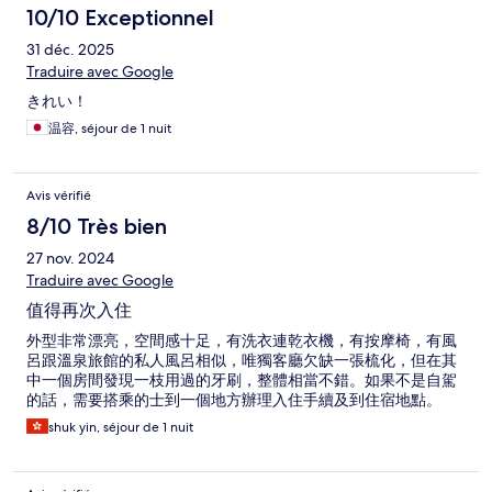
10/10 Exceptionnel
31 déc. 2025
Traduire avec Google
きれい！
温容, séjour de 1 nuit
Avis vérifié
8/10 Très bien
27 nov. 2024
Traduire avec Google
值得再次入住
外型非常漂亮，空間感十足，有洗衣連乾衣機，有按摩椅，有風
呂跟溫泉旅館的私人風呂相似，唯獨客廳欠缺一張梳化，但在其
中一個房間發現一枝用過的牙刷，整體相當不錯。如果不是自駕
的話，需要搭乘的士到一個地方辦理入住手續及到住宿地點。
shuk yin, séjour de 1 nuit