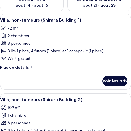
août 14 - août 16
août 21 - août 23
Afficher
Une cuisine moderne avec des meubles
6
Villa, non-fumeurs (Shirara Building 1)
toutes
72 m²
les
2 chambres
photos
pour
8 personnes
ce
3 lits 1 place, 4 futons (1 place) et 1 canapé-lit (1 place)
type
Wi-Fi gratuit
de
Plus
Plus de détails
chambre :
de
Villa,
détails
Voir les prix
sur
non-
le
fumeurs
type
Afficher
Un salon moderne doté d’un téléviseur 
(Shirara
6
de
Villa, non-fumeurs (Shirara Building 2)
toutes
Building
chambre
109 m²
Villa,
les
1)
non-
1 chambre
photos
fumeurs
pour
6 personnes
(Shirara
ce
Building
3 lits 1 place, 1 futon (1 place) et 2 canapés-lits (1 place)