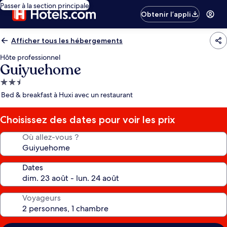
Passer à la section principale
Obtenir l’appli
Afficher tous les hébergements
Hôte professionnel
Guiyuehome
Hébergement
2.5 étoiles
Bed & breakfast à Huxi avec un restaurant
Choisissez des dates pour voir les prix
Où allez-vous ?
Dates
Voyageurs