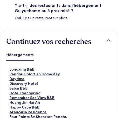
Y a-t-il des restaurants dans l'hébergement
Guiyuehome ou à proximité ?
Oui, il y a un restaurant sur place.
Continuez vos recherches
Hébergements
L
Longxing B&B
i
L
Penghu Colorfish Homestay
e
i
L
Daytime
n
e
i
L
Discovery Hotel
o
n
e
i
L
Sabai B&B
u
o
n
e
i
L
Hotel Ever Spring
v
u
o
n
e
i
L
Remember Sea View B&B
r
v
u
o
n
e
i
L
Huang Jin Hai An
a
r
v
u
o
n
e
i
L
Happy Cape B&B
n
a
r
v
u
o
n
e
i
L
Araucaria Residence
t
n
a
r
v
u
o
n
e
i
L
Four Points By Sheraton Penghu