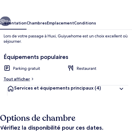
cédent
Suivant
10+
Présentation
Chambres
Emplacement
Conditions
Lors de votre passage à Huxi, Guiyuehome est un choix excellent où
séjourner.
Équipements populaires
Parking gratuit
Restaurant
Tout afficher
Façade de l’hébergement
Services et équipements principaux
(4)
Options de chambre
Vérifiez la disponibilité pour ces dates.