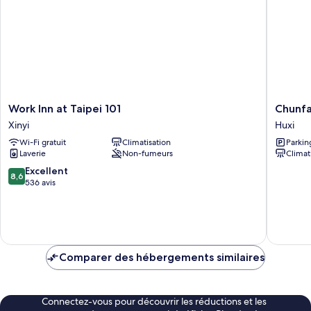
Confort,
1
chambre
Work
Chunfa
Work Inn at Taipei 101
Chunf
Inn
B&B
Xinyi
Huxi
at
Huxi
Wi-Fi gratuit
Climatisation
Parkin
Taipei
Laverie
Non-fumeurs
Climat
101
Xinyi
8.6
Excellent
8,6
sur
536 avis
10,
Excellent,
536 avis
Comparer des hébergements similaires
Connectez-vous pour découvrir les réductions et les