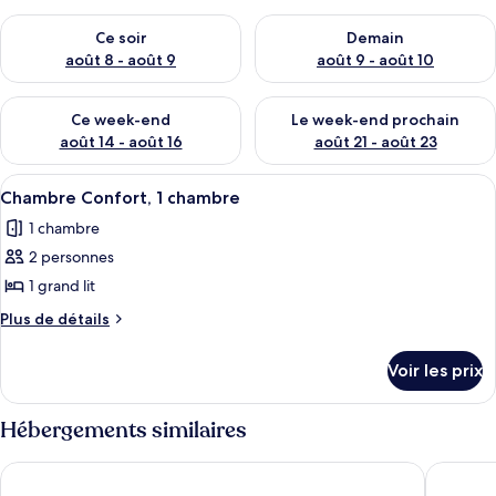
Vérifier la disponibilité pour ce soir août 8 - août 9
Vérifier la disponibilité pour 
Ce soir
Demain
août 8 - août 9
août 9 - août 10
Vérifier la disponibilité pour ce week-end août 14 - août 16
Vérifier la disponibilité pour
Ce week-end
Le week-end prochain
août 14 - août 16
août 21 - août 23
Afficher
Un lit simple recouvert d’une couvre-l
4
Chambre Confort, 1 chambre
toutes
1 chambre
les
2 personnes
photos
pour
1 grand lit
ce
Plus
Plus de détails
type
de
détails
de
Voir les prix
sur
chambre :
le
Chambre
type
Hébergements similaires
Confort,
de
chambre
1
Work Inn at Taipei 101
Chunfa 
Chambre
chambre