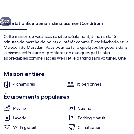
casa
cédent
Suivant
37+
Présentation
Équipements
Emplacement
Conditions
Cette maison de vacances se situe idéalement, à moins de 15
minutes de marche de points d'intérêt comme Plaza Machado et Le
Malecón de Mazatlán. Vous pourrez faire quelques longueurs dans
la piscine extérieure et profiterez de quelques petits plus
appréciables comme l'accès Wi-Fi et le parking sans voiturier. Une
terrasse, une cuisine et un lave-linge/sèche-linge agrémenteront
également votre séjour.
Maison entière
4 chambres
15 personnes
Maison Familiale | Coin séjour | Télévis
Équipements populaires
Piscine
Cuisine
Laverie
Parking gratuit
Wi-Fi gratuit
Climatisation