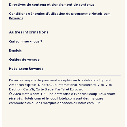
I
Directives de contenu et signalement de contenus
n
Conditions générales d’utilisation du programme Hotels.com
c
Rewards
l
u
s
Autres informations
i
v
Qui sommes-nous ?
e
Emplois
Guides de voyage
Hotels.com Rewards
Parmi les moyens de paiement acceptés sur fr.hotels.com figurent :
American Express, Diner’s Club International, Mastercard, Visa, Visa
Electron, CartaSi, Carte Bleue, PayPal et Eurocard.
© 2026 Hotels.com, L.P., une entreprise d’Expedia Group. Tous droits
réservés. Hotels.com et le logo Hotels.com sont des marques
commerciales ou des marques déposées d’Hotels.com, L.P.