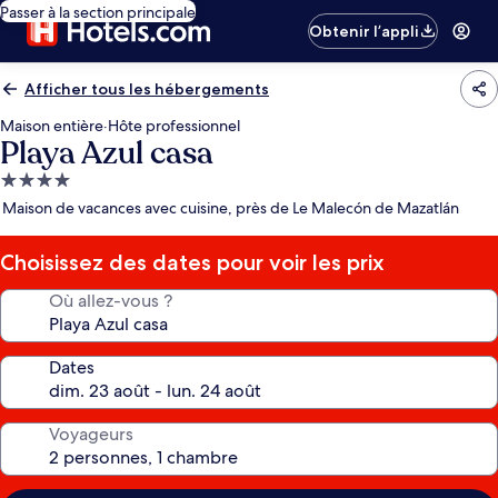
Passer à la section principale
Obtenir l’appli
Afficher tous les hébergements
Maison entière
·
Hôte professionnel
Playa Azul casa
Hébergement
4.0 étoiles
Maison de vacances avec cuisine, près de Le Malecón de Mazatlán
Choisissez des dates pour voir les prix
Où allez-vous ?
Dates
Voyageurs