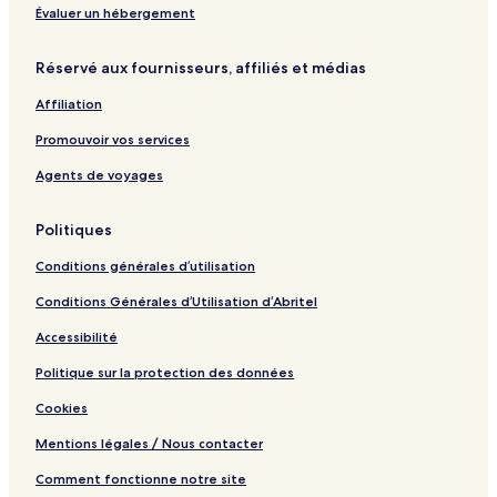
t
u
r
e
a
Évaluer un hébergement
s
e
d
z
i
l
b
a
Réservé aux fournisseurs, affiliés et médias
v
l
y
t
e
a
A
l
Affiliation
d
c
a
e
c
n
Promouvoir vos services
l
o
G
M
r
o
Agents de voyages
a
l
r
f
Politiques
&
S
Conditions générales d’utilisation
p
a
Conditions Générales d’Utilisation d’Abritel
R
e
Accessibilité
s
o
Politique sur la protection des données
r
Cookies
t
-
Mentions légales / Nous contacter
A
l
Comment fonctionne notre site
l