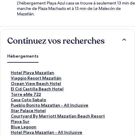
L'hébergement Playa Azul casa se trouve à seulement 13 min de
marche de Plaza Machado et à 13 min de Le Malecón de
Mazatlán.
Continuez vos recherches
Hébergements
L
Hotel Playa Mazatlan
i
L
Viaggio Resort Mazatlán
e
i
L
Ocean View Beach Hotel
n
e
i
L
El Cid Castilla Beach Hotel
o
n
e
i
L
Torre eMe 722
u
o
n
e
i
L
Casa Coto Sabalo
v
u
o
n
e
i
L
Pueblo Bonito Mazatlan - All Inclusive
r
v
u
o
n
e
i
L
Star Palace Hotel
a
r
v
u
o
n
e
i
L
Courtyard By Marriott Mazatlan Beach Resort
n
a
r
v
u
o
n
e
i
L
Playa Sur
t
n
a
r
v
u
o
n
e
i
L
Blue Lagoon
l
t
n
a
r
v
u
o
n
e
i
L
Hotel Playa Mazatlan - All Inclusive