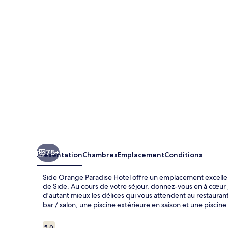
Paradise
Hotel
75+
Présentation
Chambres
Emplacement
Conditions
Side Orange Paradise Hotel offre un emplacement excellen
de Side. Au cours de votre séjour, donnez-vous en à cœur 
d'autant mieux les délices qui vous attendent au restaurant
bar / salon, une piscine extérieure en saison et une piscine
Avis
5,0