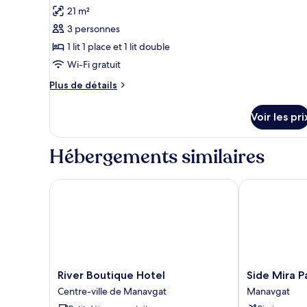
toutes
chambre
21 m²
Chambre
les
Standard,
3 personnes
photos
balcon
pour
1 lit 1 place et 1 lit double
ce
Wi-Fi gratuit
type
Plus
Plus de détails
de
de
chambre :
détails
Voir les pri
sur
Standard
le
Room
type
Hébergements similaires
de
chambre
Standard
River Boutique Hotel
Side Mira Pal
Room
River
Side
River Boutique Hotel
Side Mira P
Boutique
Mira
Centre-ville de Manavgat
Manavgat
Hotel
Palace