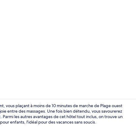
Réception
t, vous plaçant à moins de 10 minutes de marche de Plage ouest
joie entre des massages. Une fois bien détendu, vous savourerez
. Parmi les autres avantages de cet hôtel tout inclus, on trouve un
Extérieur
 pour enfants, l'idéal pour des vacances sans soucis.