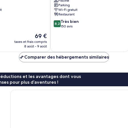
Piscine
Manavgat
Parking
it
Wi-Fi gratuit
Restaurant
8.2
Très bien
8,2
sur
150 avis
10,
Le
69 €
Très
nouveau
bien,
taxes et frais compris
prix
8 août - 9 août
150 avis
est
de
Comparer des hébergements similaires
69 €
réductions et les avantages dont vous
ses pour plus d’aventures !