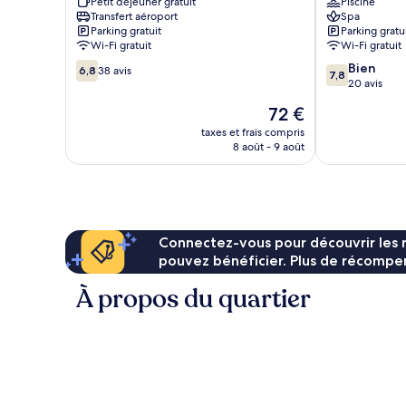
Petit déjeuner gratuit
Piscine
Centre-
Manavgat
Transfert aéroport
Spa
ville
Parking gratuit
Parking gratu
de
Wi-Fi gratuit
Wi-Fi gratuit
Manavgat
6.8
7.8
Bien
6,8
38 avis
7,8
sur
sur
20 avis
10,
10,
Le
72 €
38 avis
Bien,
nouveau
20 avis
taxes et frais compris
prix
8 août - 9 août
est
de
72 €
Connectez-vous pour découvrir les 
pouvez bénéficier. Plus de récompen
À propos du quartier