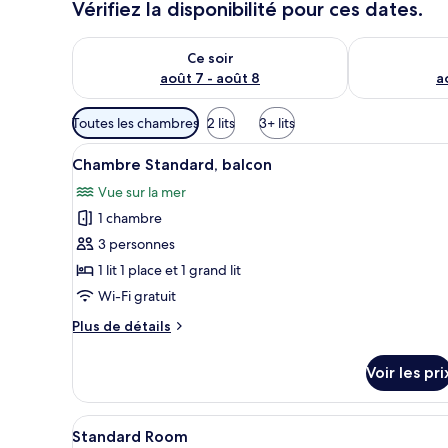
Vérifiez la disponibilité pour ces dates.
Vérifier la disponibilité pour ce soir août 7 - août 8
Vérifier la di
Ce soir
août 7 - août 8
a
Filtres
Toutes les chambres
2 lits
3+ lits
disponibles
Afficher
Chambre Standard, balcon | Wi
pour
1
Chambre Standard, balcon
toutes
les
Vue sur la mer
les
chambres
1 chambre
photos
pour
3 personnes
ce
1 lit 1 place et 1 grand lit
type
Wi-Fi gratuit
de
Plus
Plus de détails
chambre :
de
Chambre
détails
Voir les pri
sur
Standard,
le
balcon
type
Afficher
Une chambre d’hôtel avec deux 
1
de
Standard Room