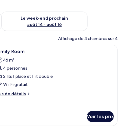
-end août 7 - août 9
Vérifier la disponibilité pour le week-end prochain août 14 - a
Le week-end prochain
août 14 - août 16
Affichage de 4 chambres sur 4
uit
fficher
Une chambre d’hôtel avec deux lits, un bureau
3
amily Room
outes
46 m²
s
4 personnes
hotos
our
2 lits 1 place et 1 lit double
e
Wi-Fi gratuit
ype
us
us de détails
e
e
hambre :
tails
r
amily
Voir les prix
oom
pe
e
hambre
mily