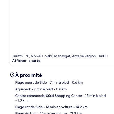
Turizm Cd., No 24, Colakli, Manavgat, Antalya Region, 07600
Afficher la carte
À proximité
Plage ouest de Side
- 7 min à pied
- 0.6 km
Aquapark
- 7 min à pied
- 0.6 km
Car
Centre commercial Süral Shopping Center
- 15 min à pied
- 1.3 km
Plage est de Side
- 13 min en voiture
- 14.2 km
Plage de Lara
- 59 min en voiture
- 71.3 km