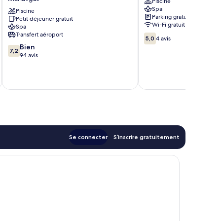
Piscine
&
Manavgat
Spa
Spa
Piscine
Parking gratuit
Petit déjeuner gratuit
-
Wi-Fi gratuit
Spa
Adults
Transfert aéroport
5.0
Only
5,0
4 avis
sur
7.2
-
Bien
7,2
10,
sur
All
94 avis
4 avis
10,
inclusive
tax
Bien,
Manavgat
94 avis
Se connecter
S’inscrire gratuitement