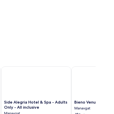
oom
Side Alegria Hotel & Spa - Adults Only - All inclusive
Bieno Venus Hotel
Side
Bieno
Side Alegria Hotel & Spa - Adults
Bieno Venus Hotel
Alegria
Venus
Only - All inclusive
Manavgat
Hotel
Hotel
Manavgat