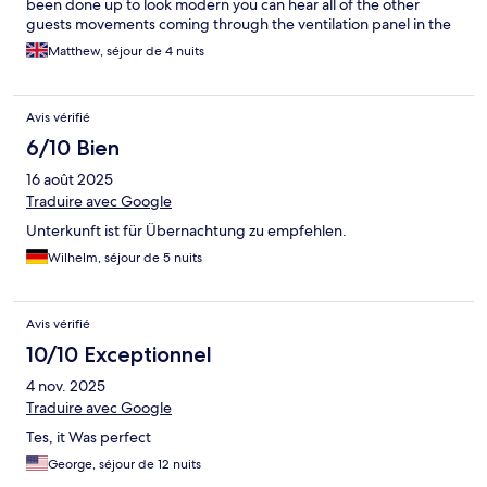
been done up to look modern you can hear all of the other
guests movements coming through the ventilation panel in the
room so it’s very noisy. We also booked a birthday surprise but
Matthew, séjour de 4 nuits
this was also not delivered as apparently they have to buy the
equipment a day before rather than keeping it in stock so that
also ruined my partners surprise. Not recommended at all. Book
Avis vérifié
somewhere else.
6/10 Bien
16 août 2025
Traduire avec Google
Unterkunft ist für Übernachtung zu empfehlen.
Wilhelm, séjour de 5 nuits
Avis vérifié
10/10 Exceptionnel
4 nov. 2025
Traduire avec Google
Tes, it Was perfect
George, séjour de 12 nuits