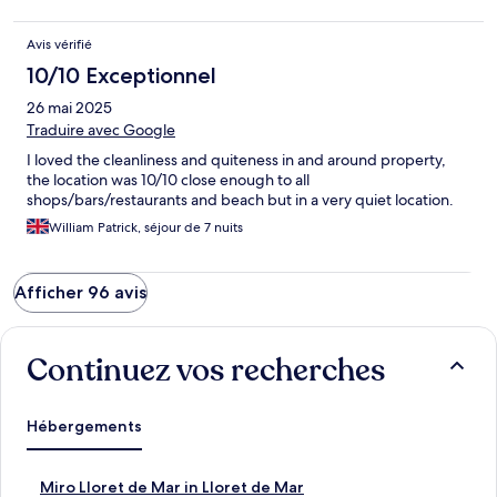
Avis vérifié
10/10 Exceptionnel
26 mai 2025
Traduire avec Google
I loved the cleanliness and quiteness in and around property,
the location was 10/10 close enough to all
shops/bars/restaurants and beach but in a very quiet location.
William Patrick, séjour de 7 nuits
Afficher 96 avis
Continuez vos recherches
Hébergements
L
Miro Lloret de Mar in Lloret de Mar