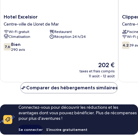
Hotel
Clipper
Hotel Excelsior
Clippe
Excelsior
Affiliate
Centre-ville de Lloret de Mar
Centre-v
Centre-
by
Wi-Fi gratuit
Restaurant
Piscin
ville
FERGUS
Climatisation
Réception 24 h/24
Wi-Fi 
de
Centre-
Lloret
ville
7.6
4.2
Bien
4,2
39 av
7,6
de
de
sur
sur
290 avis
Mar
Lloret
10,
10,
de
Bien,
39 avis
Le
202 €
Mar
290 avis
nouveau
taxes et frais compris
prix
11 août - 12 août
est
de
Comparer des hébergements similaires
202 €
Connectez-vous pour découvrir les réductions et les
avantages dont vous pouvez bénéficier. Plus de récompenses
pour plus d’aventures !
Se connecter
S’inscrire gratuitement