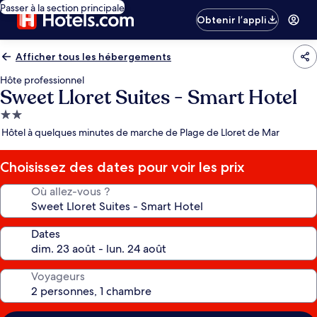
Passer à la section principale
Obtenir l’appli
Afficher tous les hébergements
Hôte professionnel
Sweet Lloret Suites - Smart Hotel
Hébergement
2.0 étoiles
Hôtel à quelques minutes de marche de Plage de Lloret de Mar
Choisissez des dates pour voir les prix
Où allez-vous ?
Dates
Voyageurs