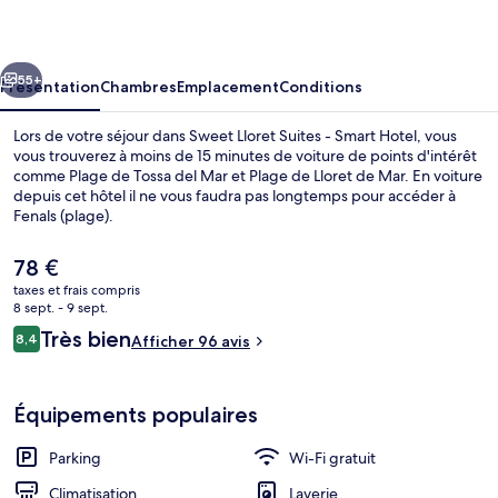
Suites
-
cédent
Suivant
Smart
55+
Présentation
Chambres
Emplacement
Conditions
Hotel
Lors de votre séjour dans Sweet Lloret Suites - Smart Hotel, vous
vous trouverez à moins de 15 minutes de voiture de points d'intérêt
comme Plage de Tossa del Mar et Plage de Lloret de Mar. En voiture
depuis cet hôtel il ne vous faudra pas longtemps pour accéder à
Fenals (plage).
Le
78 €
prix
taxes et frais compris
actuel
8 sept. - 9 sept.
Plage à proximité, parasols, serviettes
est
Avis
Très bien
8,4
Afficher 96 avis
de
8,4 sur 10
voyageurs
78 €.
Équipements populaires
Parking
Wi-Fi gratuit
Climatisation
Laverie