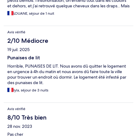
petits bémols: l’insonorisation, on entend tout dans les couloirs
et dehors, et j’ai retrouvé quelque cheveux dans les draps.. Mais
sinon je suis assez satisfaite.
LOUANE, séjour de 1 nuit
Avis vérifié
2/10 Médiocre
19 juil. 2025
Punaises de lit
Horrible, PUNAISES DE LIT. Nous avons dû quitter le logement
en urgence à 4h du matin et nous avons dû faire toute la ville
pour trouver un endroit où dormir. Le logement été infesté par
des punaises de lit.
lyla, séjour de 3 nuits
Avis vérifié
8/10 Très bien
28 nov. 2023
Pas cher