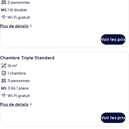
pour
2 personnes
ce
1 lit double
type
Wi-Fi gratuit
de
Plus
Plus de détails
chambre :
de
Chambre
détails
Voir les prix
sur
Standard
le
type
Afficher
Une chambre d’hôtel avec deux lits, un
13
de
Chambre Triple Standard
toutes
chambre
16 m²
Chambre
les
Standard
1 chambre
photos
pour
3 personnes
ce
3 lits 1 place
type
Wi-Fi gratuit
de
Plus
Plus de détails
chambre :
de
Chambre
détails
Voir les prix
sur
Triple
le
Standard