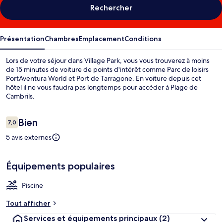
Rechercher
Présentation
Chambres
Emplacement
Conditions
Lors de votre séjour dans Village Park, vous vous trouverez à moins
de 15 minutes de voiture de points d'intérêt comme Parc de loisirs
PortAventura World et Port de Tarragone. En voiture depuis cet
hôtel il ne vous faudra pas longtemps pour accéder à Plage de
Cambrils.
Avis
Bien
7,0
7,0 sur 10
voyageurs
5 avis externes
Équipements populaires
Piscine
Tout afficher
Services et équipements principaux
(2)