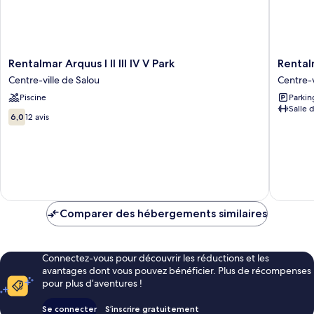
Rentalmar
Rentalm
Rentalmar Arquus I II III IV V Park
Rental
Arquus
Bahia
Centre-ville de Salou
Centre-v
I
Dorada
Piscine
Parkin
II
and
Salle 
III
Iris
6.0
6,0
12 avis
IV
Centre-
sur
V
ville
10,
Park
de
12 avis
Centre-
Salou
ville
de
Salou
Comparer des hébergements similaires
Connectez-vous pour découvrir les réductions et les
avantages dont vous pouvez bénéficier. Plus de récompenses
pour plus d’aventures !
Se connecter
S’inscrire gratuitement