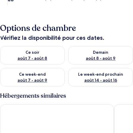
Options de chambre
Vérifiez la disponibilité pour ces dates.
Vérifier la disponibilité pour ce soir août 7 - août 8
Vérifier la disponibilité pour 
Ce soir
Demain
août 7 - août 8
août 8 - août 9
Vérifier la disponibilité pour ce week-end août 7 - août 9
Vérifier la disponibilité pour 
Ce week-end
Le week-end prochain
août 7 - août 9
août 14 - août 16
Hébergements similaires
Rentalmar Arquus I II III IV V Park
Rentalma