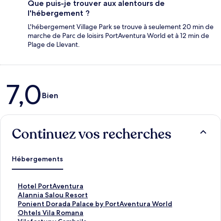
Que puis-je trouver aux alentours de
l'hébergement ?
L'hébergement Village Park se trouve à seulement 20 min de
marche de Parc de loisirs PortAventura World et à 12 min de
Plage de Llevant.
Avis
7,0
Bien
Continuez vos recherches
Hébergements
L
Hotel PortAventura
i
L
Alannia Salou Resort
e
i
L
Ponient Dorada Palace by PortAventura World
n
e
i
L
Ohtels Vila Romana