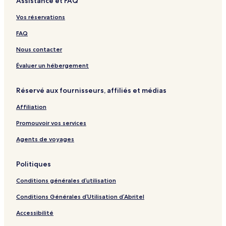
Assistance et FAQ
r
l
l
a
a
o
s
r
l
e
R
u
c
k
Vos réservations
d
t
e
o
t
n
FAQ
e
t
a
Nous contacter
l
H
Évaluer un hébergement
o
l
Réservé aux fournisseurs, affiliés et médias
i
d
Affiliation
a
y
Promouvoir vos services
s
8
Agents de voyages
2
0
Politiques
3
Conditions générales d’utilisation
Conditions Générales d’Utilisation d’Abritel
Accessibilité