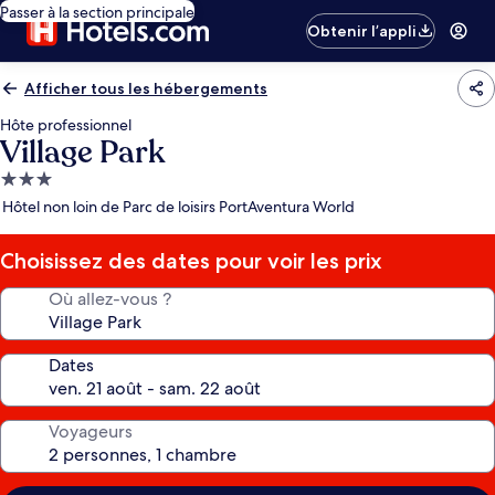
Passer à la section principale
Obtenir l’appli
Afficher tous les hébergements
Hôte professionnel
Village Park
Hébergement
3.0 étoiles
Hôtel non loin de Parc de loisirs PortAventura World
Choisissez des dates pour voir les prix
Où allez-vous ?
Dates
Voyageurs