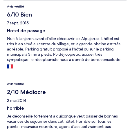
Avis vérifié
6/10 Bien
7 sept. 2015
Hotel de passage
Nuit à Lanjaron avant d'aller découvrir les Alpujarras. L'hôtel est
très bien situé au centre du village, et la grande piscine est très
agréable. Parking gratuit proposé à l'hôtel ou sur le parking
municipal à 3 mn à pieds. Pt-déj copieux, accueil très
sympatique, le réceptioniste nous a donné de bons conseils de
visite des villages des Alpujarras. Établissement vieillot, pas très
bien insonorisé, dans un village lui aussi vieillissant. Mais vu le
prix de la chambre (45 € / deux, pt-dej inclus) on ne va pas
chipoter !
Avis vérifié
2/10 Médiocre
2 mai 2014
horrible
Je déconseille fortement à quiconque veut passer de bonnes
vacances de séjourner dans cet hôtel. Horrible sur tous les
points : mauvaise nourriture, agent d'accueil vraiment pas