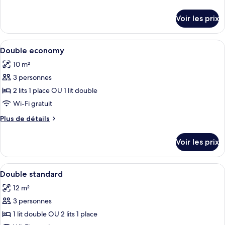
de
détails
Voir les prix
sur
le
type
Afficher
Wi-Fi gratuit, draps fournis
2
de
Double economy
toutes
chambre
10 m²
Chambre
les
3 personnes
photos
pour
2 lits 1 place OU 1 lit double
ce
Wi-Fi gratuit
type
Plus
Plus de détails
de
de
chambre :
détails
Voir les prix
sur
Double
le
economy
type
Afficher
Wi-Fi gratuit, draps fournis
2
de
Double standard
toutes
chambre
12 m²
Double
les
economy
3 personnes
photos
pour
1 lit double OU 2 lits 1 place