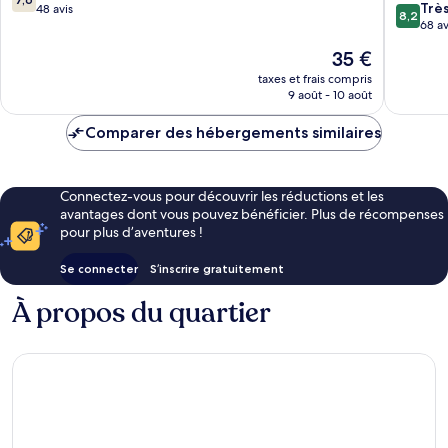
8.2
Trè
sur
48 avis
8,2
sur
68 av
10,
10,
Bien,
Le
35 €
Très
48 avis
nouveau
bien,
taxes et frais compris
prix
9 août - 10 août
68 avis
est
de
Comparer des hébergements similaires
35 €
Connectez-vous pour découvrir les réductions et les
avantages dont vous pouvez bénéficier. Plus de récompenses
pour plus d’aventures !
Se connecter
S’inscrire gratuitement
À propos du quartier