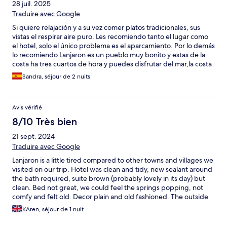
28 juil. 2025
Traduire avec Google
Si quiere relajación y a su vez comer platos tradicionales, sus
vistas el respirar aire puro. Les recomiendo tanto el lugar como
el hotel, solo el único problema es el aparcamiento. Por lo demás
lo recomiendo Lanjaron es un pueblo muy bonito y estas de la
costa ha tres cuartos de hora y puedes disfrutar del mar,la costa
empezando por Motril que hay empieza la costa tropical
Sandra, séjour de 2 nuits
llegando hacía Almuñecar que tiene unas calas preciosas,
también está carchuna ,calahonda ,la chucha y Castell de Ferro
también tienen unas calas preciosas. Que en poco tiempo
Avis vérifié
pueden disfrutar tanto del mar como de sierra Nevada. Lanjaron
es un pueblo precioso y el hotel es maravilloso, se lo recomiendo
8/10 Très bien
100x100
21 sept. 2024
Traduire avec Google
Lanjaron is a little tired compared to other towns and villages we
visited on our trip. Hotel was clean and tidy, new sealant around
the bath required, suite brown (probably lovely in its day) but
clean. Bed not great, we could feel the springs popping, not
comfy and felt old. Decor plain and old fashioned. The outside
was well maintained and a good size pool but we didn’t use. We
KAren, séjour de 1 nuit
paid for breakfast which was ok. Value for money, compared to
other hotels on our trip, not great.