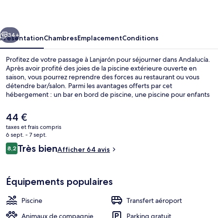
cédent
Suivant
34+
Présentation
Chambres
Emplacement
Conditions
Profitez de votre passage à Lanjarón pour séjourner dans Andalucía.
Après avoir profité des joies de la piscine extérieure ouverte en
saison, vous pourrez reprendre des forces au restaurant ou vous
détendre bar/salon. Parmi les avantages offerts par cet
hébergement : un bar en bord de piscine, une piscine pour enfants
et un snack-bar/une épicerie fine.
Le
44 €
prix
taxes et frais compris
actuel
6 sept. - 7 sept.
Piscine extérieure (ouverte en saison),
est
Avis
Très bien
8,2
Afficher 64 avis
de
8,2 sur 10
voyageurs
44 €.
Équipements populaires
Piscine
Transfert aéroport
Animaux de compagnie
Parking gratuit