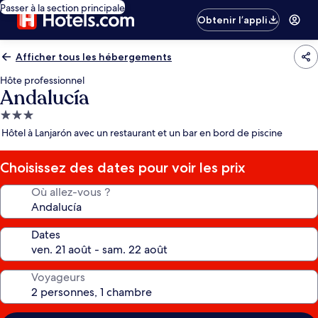
Passer à la section principale
Obtenir l’appli
Afficher tous les hébergements
Hôte professionnel
Andalucía
Hébergement
3.0 étoiles
Hôtel à Lanjarón avec un restaurant et un bar en bord de piscine
Choisissez des dates pour voir les prix
Où allez-vous ?
Dates
Voyageurs