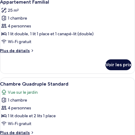
4
de
Appartement Familial
toutes
chambre
25 m²
Suite
les
Junior
1 chambre
photos
pour
4 personnes
ce
1 lit double, 1 lit 1 place et 1 canapé-lit (double)
type
Wi-Fi gratuit
de
Plus
Plus de détails
chambre :
de
Appartement
détails
Voir les prix
sur
Familial
le
type
Afficher
Une chambre d’hôtel avec deux lits, u
1
de
Chambre Quadruple Standard
toutes
chambre
Vue sur le jardin
Appartement
les
Familial
1 chambre
photos
pour
4 personnes
ce
1 lit double et 2 lits 1 place
type
Wi-Fi gratuit
de
Plus
Plus de détails