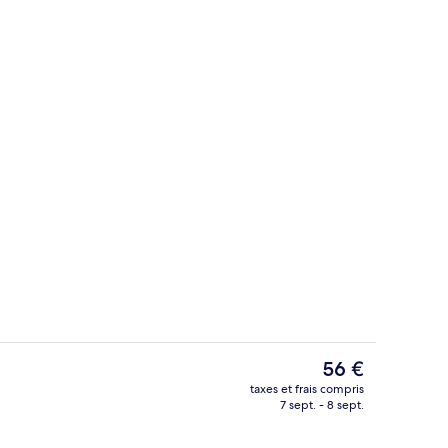
Bureau, chambres insonorisées, Wi-Fi 
hébergement
Le
56 €
prix
taxes et frais compris
actuel
7 sept. - 8 sept.
Bureau, chambres insonorisées, Wi-Fi 
est
de