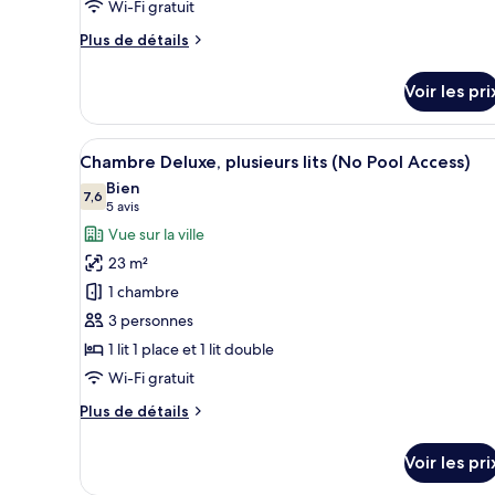
Wi-Fi gratuit
Plus
Plus de détails
de
détails
Voir les pri
sur
le
type
Afficher
Une chambre d’hôtel avec un g
5
de
Chambre Deluxe, plusieurs lits (No Pool Access)
toutes
chambre
Bien
Chambre
les
7,6
7,6 sur 10
(5 avis)
5 avis
photos
Vue sur la ville
pour
23 m²
ce
1 chambre
type
3 personnes
de
1 lit 1 place et 1 lit double
chambre :
Chambre
Wi-Fi gratuit
Deluxe,
Plus
Plus de détails
plusieurs
de
détails
lits
Voir les pri
sur
(No
le