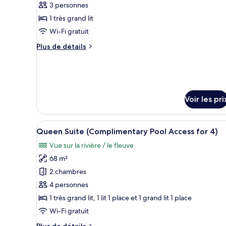
ce
Pool
3 personnes
Access
type
1 très grand lit
for
de
Wi-Fi gratuit
3)
chambre :
Plus
Plus de détails
Junior
de
Suite
détails
King
sur
le
(Complimentary
type
Pool
Voir les pri
de
Access
chambre
Junior
for
Afficher
Une chambre d’hôtel moderne av
Suite
12
2)
Queen Suite (Complimentary Pool Access for 4)
toutes
King
Vue sur la rivière / le fleuve
(Complimentary
les
Pool
68 m²
photos
Access
pour
2 chambres
for
2)
ce
4 personnes
type
1 très grand lit, 1 lit 1 place et 1 grand lit 1 place
de
Wi-Fi gratuit
chambre :
Plus