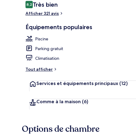
Avis
Très bien
8,2
8,2 sur 10
voyageurs
Afficher 321 avis
Piscine couve
Équipements populaires
Piscine
Parking gratuit
Climatisation
Tout afficher
Services et équipements principaux
(12)
Comme à la maison
(6)
Options de chambre