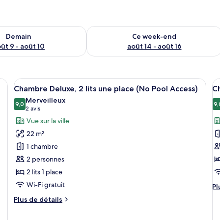
sponibilité pour demain août 9 - août 10
Vérifier la disponibilité pour ce week
Demain
Ce week-end
ût 9 - août 10
août 14 - août 16
Afficher
Une chambre d’hôtel moderne avec deux 
A
9
Chambre Deluxe, 2 lits une place (No Pool Access)
Ch
toutes
t
Merveilleux
les
9,0
le
9,
9,0 sur 10
(2 avis)
2 avis
photos
p
Vue sur la ville
pour
p
22 m²
ce
c
1 chambre
type
t
2 personnes
de
d
2 lits 1 place
chambre :
c
Chambre
C
Wi-Fi gratuit
Pl
Pl
Deluxe,
D
d
Plus
Plus de détails
dé
2
1
de
su
détails
lits
g