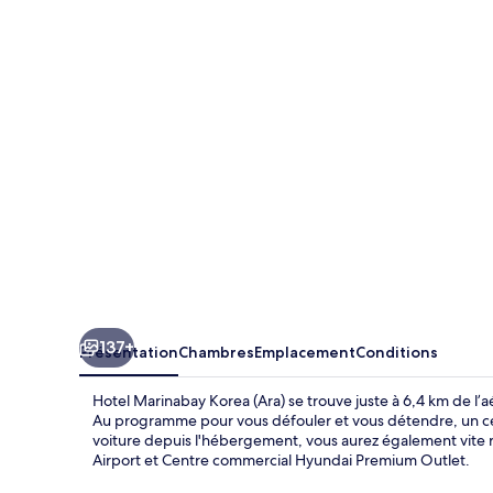
Marinabay
Korea
(Ara)
137+
Présentation
Chambres
Emplacement
Conditions
Hotel Marinabay Korea (Ara) se trouve juste à 6,4 km de l’a
Au programme pour vous défouler et vous détendre, un cent
voiture depuis l'hébergement, vous aurez également vite 
Airport et Centre commercial Hyundai Premium Outlet.