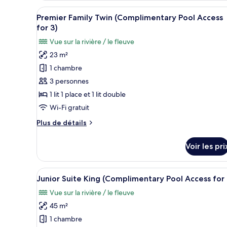
Pool
type
Afficher
Une chambre d’hôtel avec deux l
Access)
6
de
Premier Family Twin (Complimentary Pool Access
toutes
chambre
for 3)
Chambre
les
Vue sur la rivière / le fleuve
Deluxe,
photos
plusieurs
23 m²
pour
lits
1 chambre
ce
(No
Pool
type
3 personnes
Access)
de
1 lit 1 place et 1 lit double
chambre :
Wi-Fi gratuit
Premier
Plus
Plus de détails
Family
de
Twin
détails
Voir les pri
sur
(Complimentary
le
Pool
type
Afficher
Une chambre d’hôtel moderne do
Access
12
de
Junior Suite King (Complimentary Pool Access for 
toutes
for
chambre
Vue sur la rivière / le fleuve
Premier
les
3)
Family
45 m²
photos
Twin
pour
1 chambre
(Complimentary