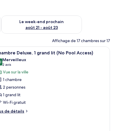
-end août 14 - août 16
Vérifier la disponibilité pour le week-end prochain août 21 - 
Le week-end prochain
août 21 - août 23
Affichage de 17 chambres sur 17
lits, un téléviseur à écran plat fixé au mur, une table de chevet avec une l
fficher
Une chambre d’hôtel moderne dotée d’un grand 
8
ambre Deluxe, 1 grand lit (No Pool Access)
outes
Merveilleux
s
0
9,0 sur 10
(2 avis)
2 avis
hotos
Vue sur la ville
our
1 chambre
e
2 personnes
ype
1 grand lit
e
Wi-Fi gratuit
hambre :
hambre
us
us de détails
eluxe,
e
tails
r
rand