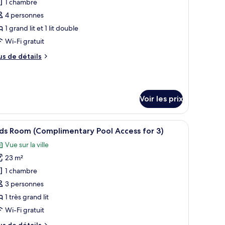
1 chambre
e
ol
cess
ype
4 personnes
r
e
1 grand lit et 1 lit double
hambre :
Wi-Fi gratuit
unior
us
us de détails
uite
e
uadruple
tails
r
Complimentary
ool
Voir les prix
pe
ccess
e
or
hambre
’un lit, d’un canapé, d’une table basse et d’un bureau.
fficher
Une chambre d’hôtel avec un lit, une armoire,
nior
12
)
ds Room (Complimentary Pool Access for 3)
outes
ite
Vue sur la ville
adruple
s
omplimentary
23 m²
hotos
ol
our
1 chambre
cess
e
r
3 personnes
ype
1 très grand lit
e
Wi-Fi gratuit
hambre :
us