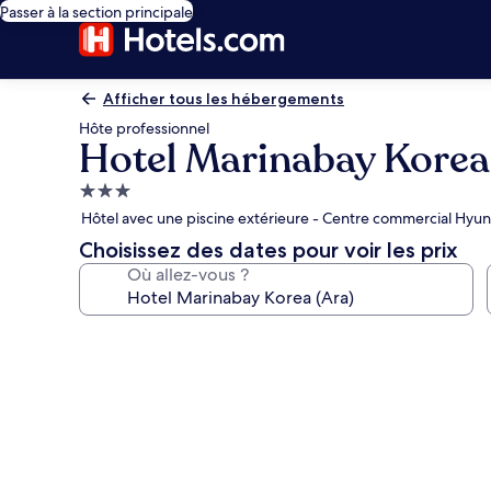
Passer à la section principale
Afficher tous les hébergements
Hôte professionnel
Hotel Marinabay Korea 
Hébergement
3.0 étoiles
Hôtel avec une piscine extérieure - Centre commercial Hyu
Choisissez des dates pour voir les prix
Où allez-vous ?
Galerie
photos
de
l’hébergement
Hotel