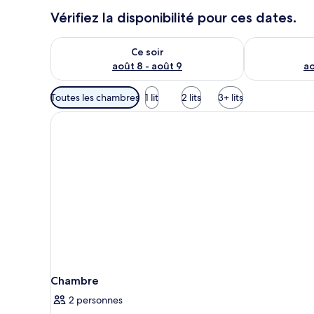
Vérifiez la disponibilité pour ces dates.
Vérifier la disponibilité pour ce soir août 8 - août 9
Vérifier la di
Ce soir
août 8 - août 9
ao
Filtres
Toutes les chambres
1 lit
2 lits
3+ lits
disponibles
pour
les
chambres
Chambre
2 personnes