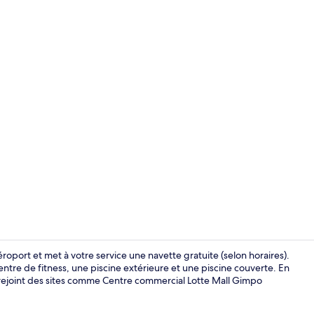
Vidéo de l’
éroport et met à votre service une navette gratuite (selon horaires).
re de fitness, une piscine extérieure et une piscine couverte. En
rejoint des sites comme Centre commercial Lotte Mall Gimpo
Restaurant