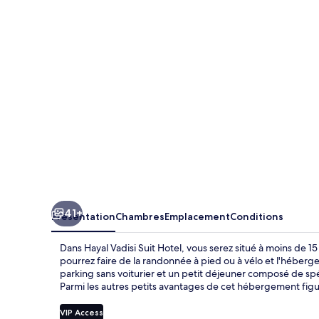
Suit
Hotel
41+
Présentation
Chambres
Emplacement
Conditions
Dans Hayal Vadisi Suit Hotel, vous serez situé à moins de 
pourrez faire de la randonnée à pied ou à vélo et l'héberg
parking sans voiturier et un petit déjeuner composé de spéc
Parmi les autres petits avantages de cet hébergement figur
VIP Access