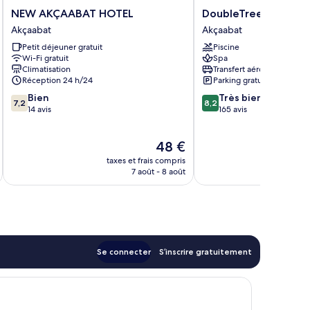
NEW
DoubleTree
NEW AKÇAABAT HOTEL
DoubleTree by Hilto
AKÇAABAT
by
Akçaabat
Akçaabat
HOTEL
Hilton
Petit déjeuner gratuit
Piscine
Akçaabat
Trabzon
Wi-Fi gratuit
Spa
Akçaabat
Climatisation
Transfert aéroport
Réception 24 h/24
Parking gratuit
7.2
8.2
Bien
Très bien
7,2
8,2
sur
sur
14 avis
165 avis
10,
10,
Bien,
Très
Le
48 €
14 avis
bien,
u
nouveau
165 avis
taxes et frais compris
tax
prix
7 août - 8 août
est
de
48 €
Se connecter
S’inscrire gratuitement