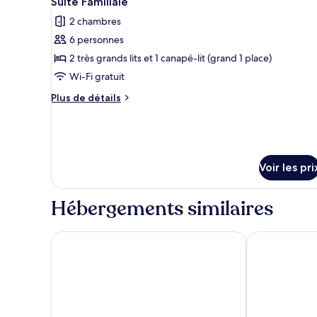
Suite Familiale
toutes
chambre
2 chambres
Suite
les
Affaires
6 personnes
photos
pour
2 très grands lits et 1 canapé-lit (grand 1 place)
ce
Wi-Fi gratuit
type
Plus
Plus de détails
de
de
chambre :
détails
sur
Suite
le
Familiale
type
Voir les pri
de
chambre
Suite
Hébergements similaires
Familiale
Servi House
Sera Lake Cen