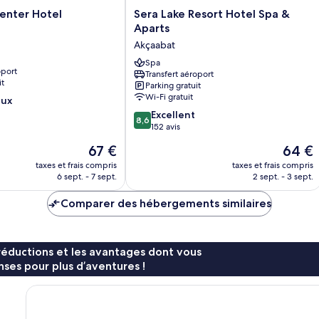
Sera
enter Hotel
Sera Lake Resort Hotel Spa &
Lake
Aparts
Resort
Akçaabat
Hotel
Spa
Spa
oport
Transfert aéroport
&
it
Parking gratuit
Aparts
Wi-Fi gratuit
eux
Akçaabat
8.6
Excellent
8,6
sur
152 avis
10,
Le
Le
67 €
64 €
Excellent,
nouveau
nouvea
152 avis
taxes et frais compris
taxes et frais compris
prix
prix
6 sept. - 7 sept.
2 sept. - 3 sept.
est
est
de
de
Comparer des hébergements similaires
67 €
64 €
réductions et les avantages dont vous
ses pour plus d’aventures !