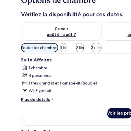
Options de chambre
Vérifiez la disponibilité pour ces dates.
Vérifier la disponibilité pour ce soir août 6 - août 7
Vérifier la di
Ce soir
août 6 - août 7
a
Filtres
Toutes les chambres
1 lit
2 lits
3+ lits
disponibles
Afficher
Un salon moderne doté d’un tél
pour
7
Suite Affaires
toutes
les
1 chambre
les
chambres
4 personnes
photos
pour
1 très grand lit et 1 canapé-lit (double)
ce
Wi-Fi gratuit
type
Plus
Plus de détails
de
de
chambre :
détails
Voir les pri
sur
Suite
le
Affaires
type
Afficher
Un salon moderne comprenant un
10
de