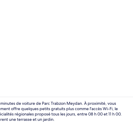
Suite Deluxe 
15 minutes de voiture de Parc Trabzon Meydan. À proximité, vous
ement offre quelques petits gratuits plus comme l'accès Wi-Fi, le
ialités régionales proposé tous les jours, entre 08 h 00 et 11 h 00.
Suite Deluxe 
ent une terrasse et un jardin.