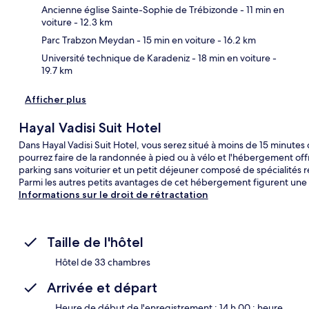
Car
Ancienne église Sainte-Sophie de Trébizonde
- 11 min en
voiture
- 12.3 km
Parc Trabzon Meydan
- 15 min en voiture
- 16.2 km
Université technique de Karadeniz
- 18 min en voiture
-
19.7 km
Afficher plus
Hayal Vadisi Suit Hotel
Dans Hayal Vadisi Suit Hotel, vous serez situé à moins de 15 minute
pourrez faire de la randonnée à pied ou à vélo et l'hébergement offr
parking sans voiturier et un petit déjeuner composé de spécialités ré
Parmi les autres petits avantages de cet hébergement figurent une t
Informations sur le droit de rétractation
Taille de l'hôtel
Hôtel de 33 chambres
Arrivée et départ
Heure de début de l'enregistrement : 14 h 00 ; heure