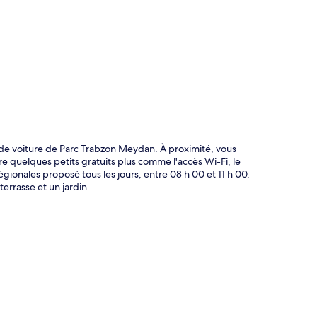
te
s de voiture de Parc Trabzon Meydan. À proximité, vous
e quelques petits gratuits plus comme l'accès Wi-Fi, le
gionales proposé tous les jours, entre 08 h 00 et 11 h 00.
errasse et un jardin.