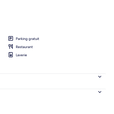
e-nique/barbecue
Parking gratuit
Restaurant
Laverie