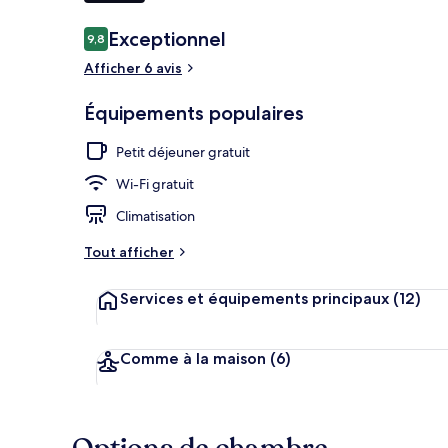
Avis
Exceptionnel
9,8
9,8 sur 10
voyageurs
Aire de piqu
Afficher 6 avis
Équipements populaires
Petit déjeuner gratuit
Wi-Fi gratuit
Climatisation
Tout afficher
Services et équipements principaux
(12)
Comme à la maison
(6)