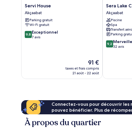
Servi
Sera
Servi House
Sera Lake C
House
Lake
Akçaabat
Akçaabat
Akçaabat
Center
Parking gratuit
Piscine
Hotel
Wi-Fi gratuit
Spa
Akçaabat
Transfert aér
9.8
Exceptionnel
Parking gratu
9,8
sur
7 avis
9.2
Merveill
10,
9,2
sur
32 avis
Exceptionnel,
10,
7 avis
Merveilleux,
Le
91 €
32 avis
nouveau
taxes et frais compris
prix
21 août - 22 août
est
de
91 €
Connectez-vous pour découvrir les 
pouvez bénéficier. Plus de récompen
À propos du quartier