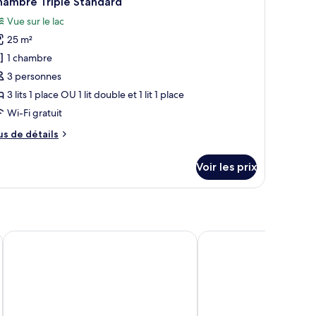
hambre Triple Standard
outes
hambre
Vue sur le lac
hambre
s
andard
25 m²
hotos
our
1 chambre
e
3 personnes
ype
3 lits 1 place OU 1 lit double et 1 lit 1 place
e
Wi-Fi gratuit
hambre :
us
us de détails
hambre
e
riple
tails
Voir les prix
tandard
r
pe
e
hambre
hambre
NEW AKÇAABAT HOTEL
DoubleTree by Hilton 
iple
andard