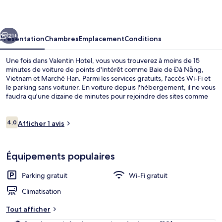
cédent
Suivant
21+
Présentation
Chambres
Emplacement
Conditions
Une fois dans Valentin Hotel, vous vous trouverez à moins de 15
minutes de voiture de points d'intérêt comme Baie de Đà Nẵng,
Vietnam et Marché Han. Parmi les services gratuits, l'accès Wi-Fi et
le parking sans voiturier. En voiture depuis l'hébergement, il ne vous
faudra qu'une dizaine de minutes pour rejoindre des sites comme
Pont de Hàn River et Cathédrale de Da Nang.
Avis
4,0
Afficher 1 avis
4,0 sur 10
voyageurs
Réception
Équipements populaires
Parking gratuit
Wi-Fi gratuit
Climatisation
Tout afficher