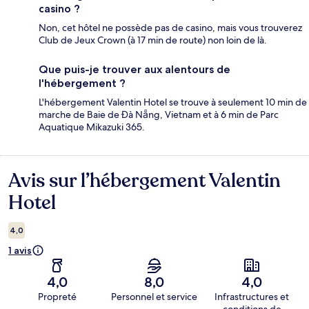
casino ?
Non, cet hôtel ne possède pas de casino, mais vous trouverez
Club de Jeux Crown (à 17 min de route) non loin de là.
Que puis-je trouver aux alentours de
l'hébergement ?
L'hébergement Valentin Hotel se trouve à seulement 10 min de
marche de Baie de Đà Nẵng, Vietnam et à 6 min de Parc
Aquatique Mikazuki 365.
Avis sur l’hébergement Valentin
Avis
Hotel
4,0
1 avis
4,0
8,0
4,0
Propreté
Personnel et service
Infrastructures et