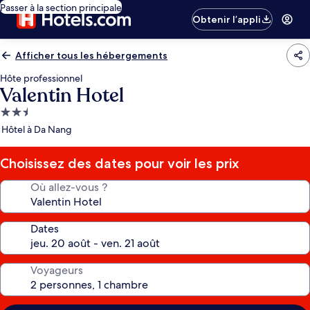
Passer à la section principale
Obtenir l’appli
Afficher tous les hébergements
Hôte professionnel
Valentin Hotel
Hébergement
2.5 étoiles
Hôtel à Da Nang
Choisissez des dates pour voir les prix
Où allez-vous ?
Dates
Voyageurs