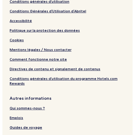
Conditions générales d’utilisation
s
a
o
c
Conditions Générales d’Utilisation d’Abritel
r
h
t
V
Accessibilité
b
i
y
l
Politique sur la protection des données
I
l
Cookies
H
a
G
s
Mentions légales / Nous contacter
Comment fonctionne notre site
Directives de contenu et signalement de contenus
Conditions générales d’utilisation du programme Hotels.com
Rewards
Autres informations
Qui sommes-nous ?
Emplois
Guides de voyage