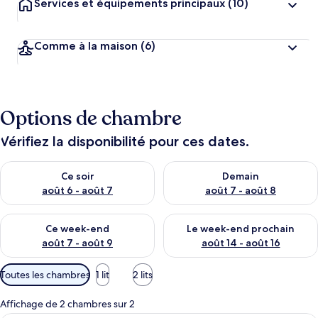
Services et équipements principaux
(10)
Comme à la maison
(6)
Options de chambre
Vérifiez la disponibilité pour ces dates.
Vérifier la disponibilité pour ce soir août 6 - août 7
Vérifier la disponibilité pour 
Ce soir
Demain
août 6 - août 7
août 7 - août 8
Vérifier la disponibilité pour ce week-end août 7 - août 9
Vérifier la disponibilité pour 
Ce week-end
Le week-end prochain
août 7 - août 9
août 14 - août 16
Filtres
Toutes les chambres
1 lit
2 lits
disponibles
pour
Affichage de 2 chambres sur 2
les