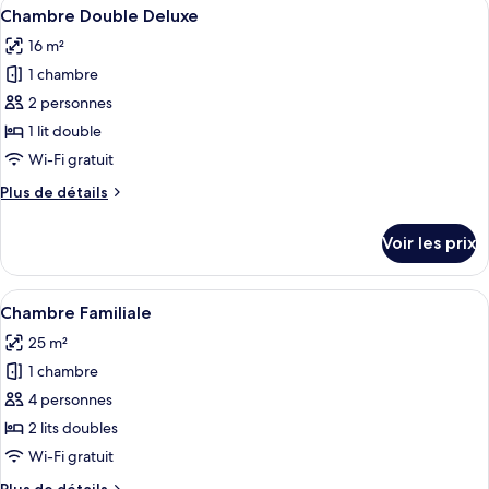
Afficher
Chambre Double Deluxe | Bureau, espac
7
Chambre Double Deluxe
chambres
toutes
16 m²
les
1 chambre
photos
pour
2 personnes
ce
1 lit double
type
Wi-Fi gratuit
de
Plus
Plus de détails
chambre :
de
Chambre
détails
Voir les prix
sur
Double
le
Deluxe
type
Afficher
Chambre Familiale | Bureau, espace de
6
de
Chambre Familiale
toutes
chambre
25 m²
Chambre
les
Double
1 chambre
photos
Deluxe
pour
4 personnes
ce
2 lits doubles
type
Wi-Fi gratuit
de
Plus