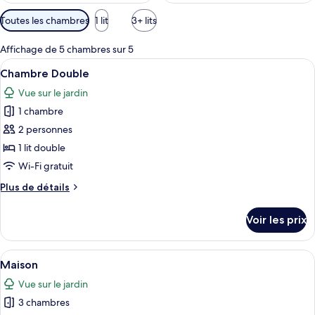
Filtres
Toutes les chambres
1 lit
3+ lits
disponibles
pour
Affichage de 5 chambres sur 5
les
Afficher
Une chambre confortable avec un lit, un
3
Chambre Double
chambres
toutes
Vue sur le jardin
les
1 chambre
photos
pour
2 personnes
ce
1 lit double
type
Wi-Fi gratuit
de
Plus
Plus de détails
chambre :
de
Chambre
détails
Voir les prix
sur
Double
le
type
Afficher
Un salon chaleureux avec une cheminée
1
de
Maison
toutes
chambre
Vue sur le jardin
Chambre
les
Double
3 chambres
photos