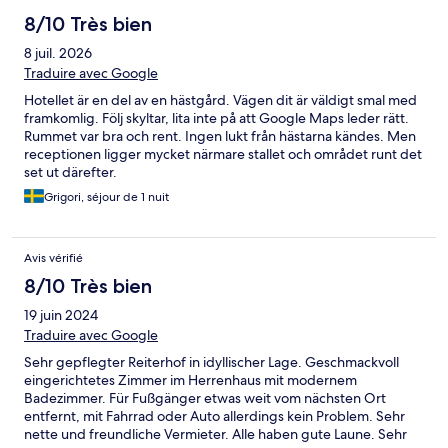
8/10 Très bien
8 juil. 2026
Traduire avec Google
Hotellet är en del av en hästgård. Vägen dit är väldigt smal med
framkomlig. Följ skyltar, lita inte på att Google Maps leder rätt.
Rummet var bra och rent. Ingen lukt från hästarna kändes. Men
receptionen ligger mycket närmare stallet och området runt det
set ut därefter.
Grigori, séjour de 1 nuit
Avis vérifié
8/10 Très bien
19 juin 2024
Traduire avec Google
Sehr gepflegter Reiterhof in idyllischer Lage. Geschmackvoll
eingerichtetes Zimmer im Herrenhaus mit modernem
Badezimmer. Für Fußgänger etwas weit vom nächsten Ort
entfernt, mit Fahrrad oder Auto allerdings kein Problem. Sehr
nette und freundliche Vermieter. Alle haben gute Laune. Sehr