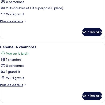
pour
6 personnes
ce
2 lits doubles et 1 lit superposé (1 place)
type
Wi-Fi gratuit
de
Plus
Plus de détails
chambre :
de
Maison
détails
Voir les prix
sur
le
type
Afficher
Une salle de bain moderne avec une ca
2
de
Cabane, 4 chambres
toutes
chambre
Vue sur le jardin
Maison
les
1 chambre
photos
pour
8 personnes
ce
1 grand lit
type
Wi-Fi gratuit
de
Plus
Plus de détails
chambre :
de
Cabane,
détails
Voir les prix
sur
4
le
chambres