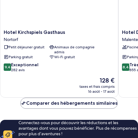
cuisine,
vue
jardin
Hotel
Hotel
Hotel Kirchspiels Gasthaus
Hotel 
Kirchspiels
Dieksee
Nortorf
Malente
Gasthaus
-
Petit déjeuner gratuit
Animaux de compagnie
Piscin
Nortorf
Collecti
admis
by
Parking gratuit
Wi-Fi gratuit
Parkin
Ligula
9.4
8.4
Exceptionnel
Malente
Trè
9,4
8,4
sur
sur
282 avis
855 a
10,
10,
Le
128 €
Exceptionnel,
Très
nouveau
282 avis
bien,
taxes et frais compris
prix
16 août - 17 août
855 avis
est
de
Comparer des hébergements similaires
128 €
Connectez-vous pour découvrir les réductions et les
avantages dont vous pouvez bénéficier. Plus de récompenses
pour plus d’aventures !