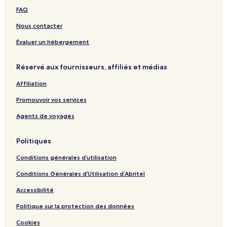
r
s
a
b
s
FAQ
d
t
r
e
t
-
e
t
r
e
Nous contacter
O
h
m
g
r
s
a
e
h
Évaluer un hébergement
t
u
n
a
s
s
t
u
Réservé aux fournisseurs, affiliés et médias
e
S
s
s
e
e
Affiliation
-
l
K
k
Promouvoir vos services
a
e
n
r
Agents de voyages
a
N
l
o
Politiques
o
r
Conditions générales d’utilisation
Conditions Générales d’Utilisation d’Abritel
Accessibilité
Politique sur la protection des données
Cookies