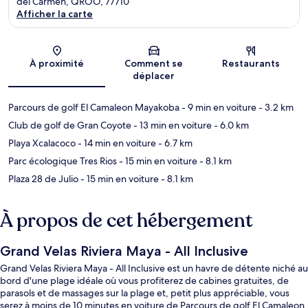
del Carmen, QROO, 77710
Afficher la carte
Carte
À proximité
Comment se
Restaurants
déplacer
Parcours de golf El Camaleon Mayakoba
- 9 min en voiture
- 3.2 km
Club de golf de Gran Coyote
- 13 min en voiture
- 6.0 km
Playa Xcalacoco
- 14 min en voiture
- 6.7 km
Parc écologique Tres Rios
- 15 min en voiture
- 8.1 km
Plaza 28 de Julio
- 15 min en voiture
- 8.1 km
À propos de cet hébergement
Grand Velas Riviera Maya - All Inclusive
Grand Velas Riviera Maya - All Inclusive est un havre de détente niché au
bord d'une plage idéale où vous profiterez de cabines gratuites, de
parasols et de massages sur la plage et, petit plus appréciable, vous
serez à moins de 10 minutes en voiture de Parcours de golf El Camaleon