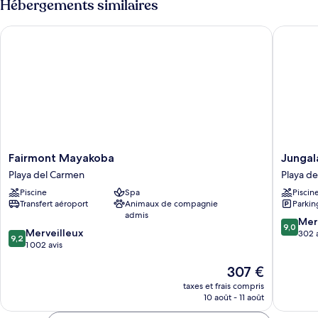
Hébergements similaires
Suite
de
Ocean
chambre
Fairmont Mayakoba
Jungala 
Ambassador
View
Two
Bedrooms
Family
Suite
Ocean
View
Fairmont
Jungala
Fairmont Mayakoba
Jungal
Mayakoba
Hotel
Playa del Carmen
Playa d
Playa
at
Piscine
Spa
Piscin
del
Vidanta
Transfert aéroport
Animaux de compagnie
Parkin
Carmen
Riviera
admis
Maya
9.0
Mer
9,0
9.2
Merveilleux
Playa
sur
302 
9,2
sur
1 002 avis
del
10,
10,
Carmen
Merveill
Le
307 €
Merveilleux,
302 avis
nouveau
1 002 avis
taxes et frais compris
prix
10 août - 11 août
est