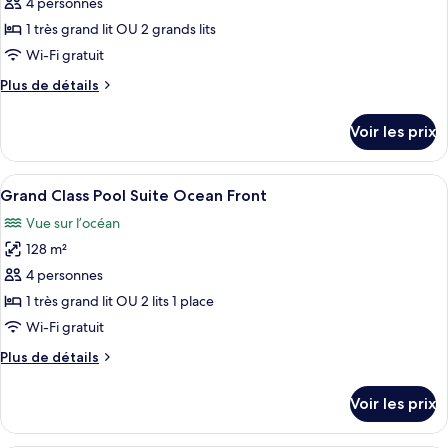
ce
Pool
4 personnes
-
type
1 très grand lit OU 2 grands lits
Zen
de
Wi-Fi gratuit
Experience
chambre :
Plus
Plus de détails
Ambassador
de
Suite
détails
Voir les prix
Ocean
sur
le
View
type
Afficher
Une chambre d’hôtel moderne avec un g
12
de
Grand Class Pool Suite Ocean Front
toutes
chambre
Vue sur l’océan
Ambassador
les
Suite
128 m²
photos
Ocean
pour
4 personnes
View
ce
1 très grand lit OU 2 lits 1 place
type
Wi-Fi gratuit
de
Plus
Plus de détails
chambre :
de
Grand
détails
Voir les prix
sur
Class
le
Pool
type