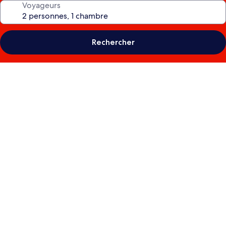
Voyageurs
Rechercher
Galerie
photos
de