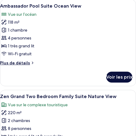
Afficher
Une chambre d’hôtel moderne dotée d’u
Suite
5
de
Ambassador Pool Suite Ocean View
toutes
Ocean
chambre
Vue sur l’océan
Grand
les
Front
Class
118 m²
photos
Pool
pour
1 chambre
Suite
ce
Ocean
4 personnes
Front
type
1 très grand lit
de
Wi-Fi gratuit
chambre :
Plus
Plus de détails
Ambassador
de
Pool
détails
Voir les prix
Suite
sur
le
Ocean
type
Afficher
Une chambre d’hôtel avec un grand lit,
View
7
de
Zen Grand Two Bedroom Family Suite Nature View
toutes
chambre
Vue sur le complexe touristique
Ambassador
les
Pool
220 m²
photos
Suite
pour
2 chambres
Ocean
ce
View
8 personnes
type