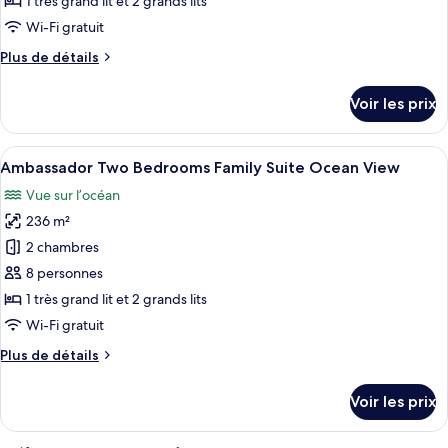
1 très grand lit et 2 grands lits
de
Wi-Fi gratuit
chambre :
Plus
Plus de détails
Zen
de
Grand
détails
Voir les prix
Two
sur
le
Bedroom
type
Afficher
Une chambre de bébé équipée d’une tab
Family
6
de
Ambassador Two Bedrooms Family Suite Ocean View
toutes
Suite
chambre
Vue sur l’océan
Zen
les
Nature
Grand
236 m²
photos
View
Two
pour
2 chambres
Bedroom
ce
Family
8 personnes
Suite
type
1 très grand lit et 2 grands lits
Nature
de
Wi-Fi gratuit
View
chambre :
Plus
Plus de détails
Ambassador
de
Two
détails
Voir les prix
Bedrooms
sur
le
Family
type