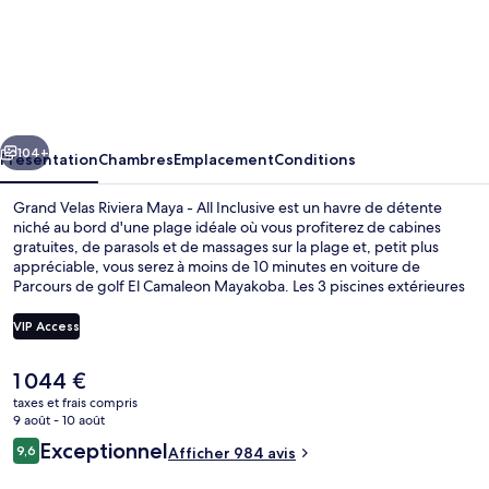
l’hébergement
Grand
Velas
Riviera
Maya
cédent
Suivant
-
104+
Présentation
Chambres
Emplacement
Conditions
All
Grand Velas Riviera Maya - All Inclusive est un havre de détente
Inclusive
niché au bord d'une plage idéale où vous profiterez de cabines
gratuites, de parasols et de massages sur la plage et, petit plus
appréciable, vous serez à moins de 10 minutes en voiture de
Parcours de golf El Camaleon Mayakoba. Les 3 piscines extérieures
vous permettront de passer des moments de détente, tandis que
ceux souhaitant se faire chouchouter pourront profiter des
VIP Access
dépresso-massages, des enveloppements corporels et des soins du
visage. L'établissement Cocina de Autor (+12), l'un des 8 restaurants,
Le
1 044 €
sert des spécialités Cuisine fusion et est ouvert pour le dîner. Cet
3 piscines extérieures, parasols de pla
prix
hébergement de luxe abrite en outre 2 bars de plage, un club pour
taxes et frais compris
actuel
9 août - 10 août
enfants (gratuit) et une salle de fitness. Les autres voyageurs ne
est
disent que du bien en ce qui concerne le personnel attentionné.
Avis
Exceptionnel
9,6
Afficher 984 avis
de
9,6 sur 10
voyageurs
1 044 €.