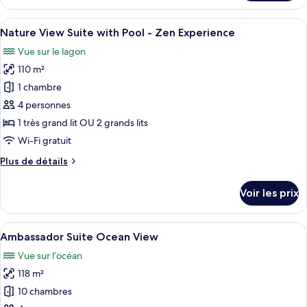
le
-
type
Afficher
Une chambre d’hôtel avec un grand lit, 
Zen
7
de
Nature View Suite with Pool - Zen Experience
toutes
Experience
chambre
Vue sur le lagon
Nature
les
View
110 m²
photos
Suite
pour
1 chambre
-
ce
Zen
4 personnes
Experience
type
1 très grand lit OU 2 grands lits
de
Wi-Fi gratuit
chambre :
Plus
Plus de détails
Nature
de
View
détails
Voir les prix
Suite
sur
le
with
type
Afficher
Une chambre d’hôtel avec deux lits, u
Pool
6
de
Ambassador Suite Ocean View
toutes
-
chambre
Vue sur l’océan
Nature
les
Zen
View
118 m²
photos
Experience
Suite
pour
10 chambres
with