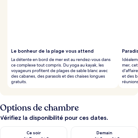
Le bonheur de la plage vous attend
Paradis
La détente en bord de mer est au rendez-vous dans
Idéaleme
ce complexe tout compris. Du yoga au kayak, les
mer, ce
voyageurs profitent de plages de sable blanc avec
d'affair
des cabanes, des parasols et des chaises longues
et des b
gratuits.
réunions
Options de chambre
Vérifiez la disponibilité pour ces dates.
Vérifier la disponibilité pour ce soir août 7 - août 8
Vérifier la disponibilité pour 
Ce soir
Demain