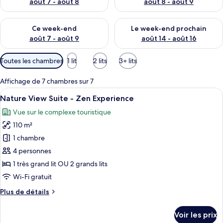
août 7 - août 8
août 8 - août 9
Vérifier la disponibilité pour ce week-end août 7 - août 9
Vérifier la disponibilité pour 
Ce week-end
Le week-end prochain
août 7 - août 9
août 14 - août 16
Filtres
Toutes les chambres
1 lit
2 lits
3+ lits
disponibles
pour
Affichage de 7 chambres sur 7
les
Afficher
Literie de qualité supérieure, couette 
6
Nature View Suite - Zen Experience
chambres
toutes
Vue sur le complexe touristique
les
110 m²
photos
pour
1 chambre
ce
4 personnes
type
1 très grand lit OU 2 grands lits
de
Wi-Fi gratuit
chambre :
Plus
Plus de détails
Nature
de
View
détails
Voir les prix
Suite
sur