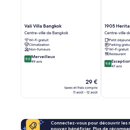
-
JITTA
Vali
1905
Vali Villa Bangkok
1905 Herit
Villa
Heritage
Centre-ville de Bangkok
Centre-ville 
Bangkok
Corner
Wi-Fi gratuit
Petit déjeune
Centre-
Centre-
Climatisation
Parking gratu
ville
ville
Non-fumeurs
Wi-Fi gratuit
de
de
Restaurant
9.0
Bangkok
Merveilleux
Bangkok
9,0
9.8
Exceptio
sur
49 avis
9,8
sur
47 avis
10,
10,
Merveilleux,
Exceptionnel,
49 avis
Le
29 €
47 avis
nouveau
taxes et frais compris
prix
11 août - 12 août
est
de
29 €
Connectez-vous pour découvrir les 
pouvez bénéficier. Plus de récompen