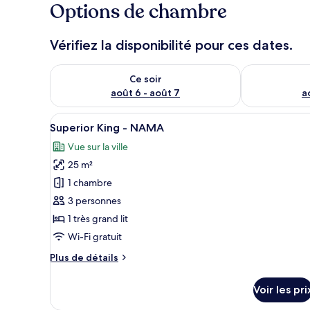
Options de chambre
Vérifiez la disponibilité pour ces dates.
Vérifier la disponibilité pour ce soir août 6 - août 7
Vérifier la di
Ce soir
août 6 - août 7
a
Afficher
Une chambre d’hôtel moderne av
20
Superior King - NAMA
toutes
Vue sur la ville
les
25 m²
photos
pour
1 chambre
ce
3 personnes
type
1 très grand lit
de
Wi-Fi gratuit
chambre :
Plus
Plus de détails
Superior
de
King
détails
Voir les pri
-
sur
le