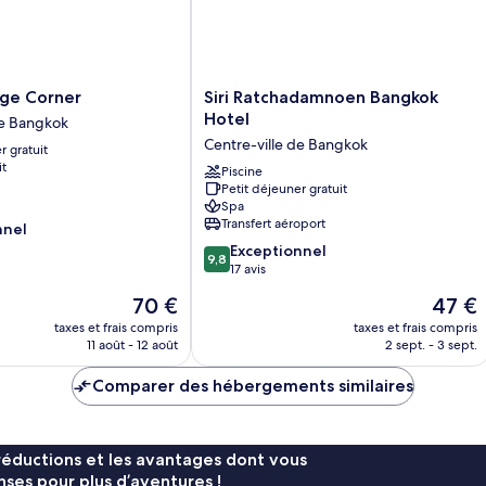
Siri
age Corner
Siri Ratchadamnoen Bangkok
Ratchadamnoen
Hotel
de Bangkok
Bangkok
Centre-ville de Bangkok
r gratuit
Hotel
it
Centre-
Piscine
Petit déjeuner gratuit
ville
Spa
de
Transfert aéroport
nnel
Bangkok
9.8
Exceptionnel
9,8
sur
17 avis
10,
Le
Le
70 €
47 €
Exceptionnel,
nouveau
nouvea
17 avis
taxes et frais compris
taxes et frais compris
prix
prix
11 août - 12 août
2 sept. - 3 sept.
est
est
de
de
Comparer des hébergements similaires
70 €
47 €
réductions et les avantages dont vous
ses pour plus d’aventures !