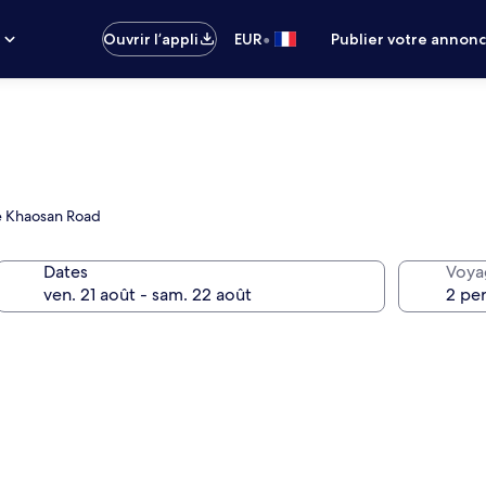
•
s
Ouvrir l’appli
EUR
Publier votre annon
te Khaosan Road
Dates
Voya