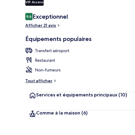
VIP Access
Avis
Exceptionnel
9,6
9,6 sur 10
voyageurs
Façade de l’
Afficher 21 avis
Équipements populaires
Transfert aéroport
Restaurant
Non-fumeurs
Tout afficher
Services et équipements principaux
(10)
Comme à la maison
(6)