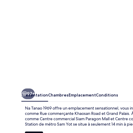
Tanao
1969
97+
Présentation
Chambres
Emplacement
Conditions
Na Tanao 1969 offre un emplacement sensationnel, vous ins
comme Rue commerçante Khaosan Road et Grand Palais. À mo
comme Centre commercial Siam Paragon Mall et Centre com
Station de métro Sam Yot se situe à seulement 14 min à pie