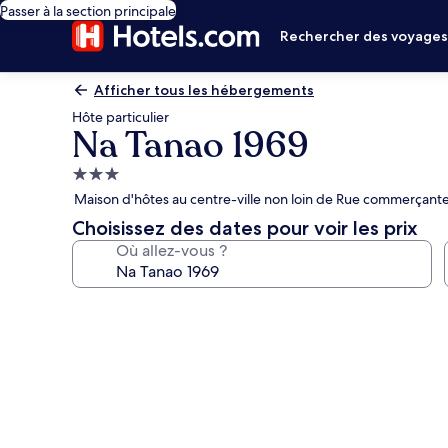
Passer à la section principale
Rechercher des voyage
Afficher tous les hébergements
Hôte particulier
Na Tanao 1969
Hébergement
3.0 étoiles
Maison d'hôtes au centre-ville non loin de Rue commerçan
Choisissez des dates pour voir les prix
Où allez-vous ?
Galerie
photos
de
l’hébergement
Na