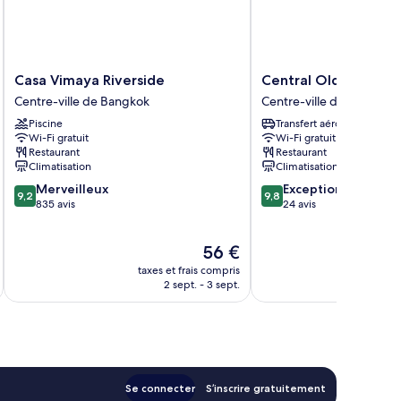
Casa
Central
Casa Vimaya Riverside
Central Old Town C
Vimaya
Old
Centre-ville de Bangkok
Centre-ville de Bangkok
Riverside
Town
Piscine
Transfert aéroport
Centre-
Cottage
Wi-Fi gratuit
Wi-Fi gratuit
ville
Centre-
Restaurant
Restaurant
de
ville
Climatisation
Climatisation
Bangkok
de
9.2
9.8
Merveilleux
Exceptionnel
Bangkok
9,2
9,8
sur
sur
835 avis
24 avis
10,
10,
Merveilleux,
Exceptionnel,
Le
56 €
835 avis
24 avis
u
nouveau
taxes et frais compris
tax
prix
2 sept. - 3 sept.
est
de
56 €
Se connecter
S’inscrire gratuitement