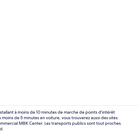
Ensemble dou
tallant à moins de 10 minutes de marche de points d'intérêt
ins de 5 minutes en voiture, vous trouverez aussi des sites
mercial MBK Center. Les transports publics sont tout proches.
Premier Delu
d.