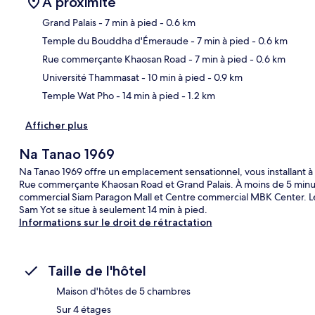
À proximité
Grand Palais
- 7 min à pied
- 0.6 km
Temple du Bouddha d'Émeraude
- 7 min à pied
- 0.6 km
Car
Rue commerçante Khaosan Road
- 7 min à pied
- 0.6 km
Université Thammasat
- 10 min à pied
- 0.9 km
Temple Wat Pho
- 14 min à pied
- 1.2 km
Afficher plus
Na Tanao 1969
Na Tanao 1969 offre un emplacement sensationnel, vous installant 
Rue commerçante Khaosan Road et Grand Palais. À moins de 5 minut
commercial Siam Paragon Mall et Centre commercial MBK Center. Les
Sam Yot se situe à seulement 14 min à pied.
Informations sur le droit de rétractation
Taille de l'hôtel
Maison d'hôtes de 5 chambres
Sur 4 étages