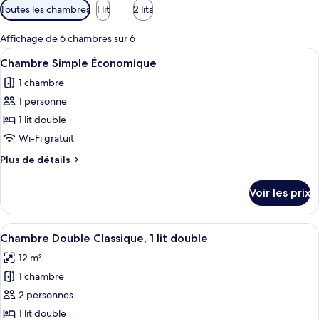
Filtres
Toutes les chambres
1 lit
2 lits
disponibles
pour
Affichage de 6 chambres sur 6
les
Afficher
Une chambre à coucher avec un lit, de
16
Chambre Simple Économique
chambres
toutes
1 chambre
les
1 personne
photos
pour
1 lit double
ce
Wi-Fi gratuit
type
Plus
Plus de détails
de
de
chambre :
détails
Voir les prix
sur
Chambre
le
Simple
type
Afficher
Une chambre d’hôtel avec un lit, deux 
Économique
14
de
Chambre Double Classique, 1 lit double
toutes
chambre
12 m²
Chambre
les
Simple
1 chambre
photos
Économique
pour
2 personnes
ce
1 lit double