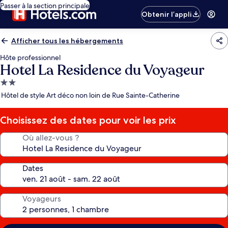
Passer à la section principale
Obtenir l’appli
Afficher tous les hébergements
Hôte professionnel
Hotel La Residence du Voyageur
Hébergement
2.0 étoiles
Hôtel de style Art déco non loin de Rue Sainte-Catherine
Choisissez des dates pour voir les prix
Où allez-vous ?
Dates
Voyageurs