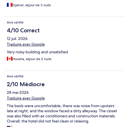
d’hôpital. Même l’entrée était sale avec la peinture très mal faite
Djamel, séjour de 3 nuits
digne d’un amateur.
Avis vérifié
4/10 Correct
12 juil. 2026
Traduire avec Google
Very noisy building and unsatisfied
Hoosha, séjour de 2 nuits
Avis vérifié
2/10 Médiocre
28 mai 2026
Traduire avec Google
The beds were uncomfortable, there was noise from upstairs
late at night, and the window faced a dirty alleyway. The closet
was also filled with air conditioners and construction materials.
Overall, the hotel did not feel clean or relaxing.