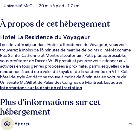
Université McGill
- 20 min à pied
- 1.7 km
À propos de cet hébergement
Hotel La Residence du Voyageur
Lors de votre séjour dans Hotel La Residence du Voyageur, vous vous
trouverez à moins de 15 minutes de marche de points d'intérêt comme
Rue Sainte-Catherine et Montréal souterrain. Petit plus appréciable,
vous profiterez de l'accès Wi-Fi gratuit et pourrez vous adonner aux
activités en tous genres proposées à proximité, parmi lesquelles de la
randonnée à pied ou à vélo, du kayak et de la randonnée en VTT. Cet
hôtel de style Art déco se trouve à moins de 5 minutes en voiture de
Université McGill et de Palais des Congrès de Montréal. Les autres
voyageurs ne tarissent pas d'éloges en ce qui concerne la présentation
Informations sur le droit de rétractation
générale. L'hébergement se situe à une très courte distance à pied des
transports publics : Station de métro Sherbrooke se trouve à 4 min et
Plus d’informations sur cet
Station de métro Berri-UQAM, à 8 min.
hébergement
Aperçu