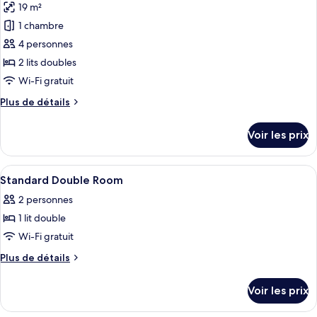
19 m²
Chambre
les
Double
1 chambre
photos
Standard
pour
4 personnes
ce
2 lits doubles
type
Wi-Fi gratuit
de
Plus
Plus de détails
chambre :
de
Chambre
détails
Voir les prix
sur
Standard,
le
2
type
Afficher
Un lit avec une literie blanche, une c
lits
7
de
Standard Double Room
toutes
doubles
chambre
2 personnes
Chambre
les
Standard,
1 lit double
photos
2
pour
Wi-Fi gratuit
lits
ce
doubles
Plus
Plus de détails
type
de
détails
de
Voir les prix
sur
chambre :
le