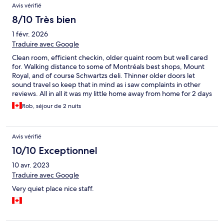
Avis vérifié
8/10 Très bien
1 févr. 2026
Traduire avec Google
Clean room, efficient checkin, older quaint room but well cared
for. Walking distance to some of Montréals best shops, Mount
Royal, and of course Schwartzs deli. Thinner older doors let
sound travel so keep that in mind as i saw complaints in other
reviews. All in all it was my little home away from home for 2 days
and i liked it
Rob, séjour de 2 nuits
Avis vérifié
10/10 Exceptionnel
10 avr. 2023
Traduire avec Google
Very quiet place nice staff.