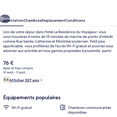
Residence
du
cédent
Suivant
Voyageur
67+
Présentation
Chambres
Emplacement
Conditions
Lors de votre séjour dans Hotel La Residence du Voyageur, vous
vous trouverez à moins de 15 minutes de marche de points d'intérêt
comme Rue Sainte-Catherine et Montréal souterrain. Petit plus
appréciable, vous profiterez de l'accès Wi-Fi gratuit et pourrez vous
adonner aux activités en tous genres proposées à proximité, parmi
lesquelles de la randonnée à pied ou à vélo, du kayak et de la
randonnée en VTT. Cet hôtel de style Art déco se trouve à moins de
Le
76 €
5 minutes en voiture de Université McGill et de Palais des Congrès
prix
taxes et frais compris
de Montréal. Les autres voyageurs ne tarissent pas d'éloges en ce
actuel
10 août - 11 août
qui concerne la présentation générale. L'hébergement se situe à
Vue depuis l’hébergement
est
Avis
une très courte distance à pied des transports publics : Station de
5,4
Afficher 527 avis
de
5,4 sur 10
métro Sherbrooke se trouve à 4 min et Station de métro Berri-
voyageurs
76 €.
UQAM, à 8 min.
Équipements populaires
Wi-Fi gratuit
Chambres communicantes
disponibles