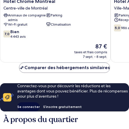
Hotel
Hotel
Hotel Chrome Montreal
Hotel 
Chrome
Arena
Centre-ville de Montréal
Ville-Ma
Montreal
Palace
Animaux de compagnie
Parking
Parkin
Centre-
Montrea
admis
Récept
ville
Ville-
Wi-Fi gratuit
Climatisation
de
Marie
5.0
5,0
986 a
7.0
Montréal
Bien
sur
7,0
sur
4 443 avis
10,
10,
986 avis
Le
87 €
Bien,
nouveau
4 443 avis
taxes et frais compris
prix
7 sept. - 8 sept.
est
de
Comparer des hébergements similaires
87 €
Connectez-vous pour découvrir les réductions et les
avantages dont vous pouvez bénéficier. Plus de récompenses
pour plus d’aventures !
Se connecter
S’inscrire gratuitement
À propos du quartier