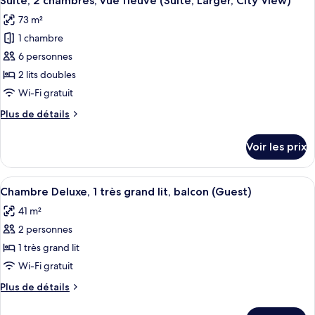
Suite, 2 chambres, vue fleuve (Suite, Larger, City View)
toutes
chambre
73 m²
Suite,
les
1
1 chambre
photos
chambre
pour
6 personnes
ce
2 lits doubles
type
Wi-Fi gratuit
de
Plus
Plus de détails
chambre :
de
Suite,
détails
Voir les prix
sur
2
le
chambres,
type
Afficher
Une chambre d’hôtel avec un grand lit,
vue
7
de
Chambre Deluxe, 1 très grand lit, balcon (Guest)
toutes
fleuve
chambre
41 m²
Suite,
les
(Suite,
2
2 personnes
photos
Larger,
chambres,
pour
1 très grand lit
City
vue
ce
fleuve
View)
Wi-Fi gratuit
(Suite,
type
Plus
Plus de détails
Larger,
de
de
City
chambre :
détails