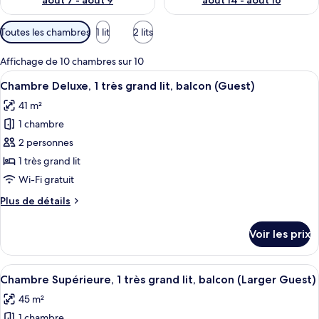
août 7 - août 9
août 14 - août 16
Filtres
Toutes les chambres
1 lit
2 lits
disponibles
pour
Affichage de 10 chambres sur 10
les
Afficher
Une chambre d’hôtel avec un grand lit,
3
Chambre Deluxe, 1 très grand lit, balcon (Guest)
chambres
toutes
41 m²
les
1 chambre
photos
pour
2 personnes
ce
1 très grand lit
type
Wi-Fi gratuit
de
Plus
Plus de détails
chambre :
de
Chambre
détails
Voir les prix
sur
Deluxe,
le
1
type
Afficher
Une chambre d’hôtel avec un grand lit,
très
4
de
Chambre Supérieure, 1 très grand lit, balcon (Larger Guest)
toutes
grand
chambre
45 m²
Chambre
les
lit,
Deluxe,
1 chambre