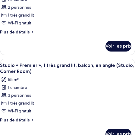
photos
balcon
1
pour
2 personnes
(Guest)
très
ce
grand
1 très grand lit
lit,
type
Wi-Fi gratuit
balcon
de
(Guest)
Plus
Plus de détails
chambre :
de
Chambre
détails
Voir les prix
sur
Supérieure,
le
1
type
Afficher
Une chambre d’hôtel avec un grand lit,
très
4
de
Studio « Premier », 1 très grand lit, balcon, en angle (Studio,
toutes
grand
chambre
Corner Room)
Chambre
les
lit,
55 m²
Supérieure,
photos
balcon
1
1 chambre
pour
(Larger
très
3 personnes
ce
grand
Guest)
lit,
type
1 très grand lit
balcon
de
Wi-Fi gratuit
(Larger
chambre :
Guest)
Plus
Plus de détails
Studio
de
«
détails
Voir les prix