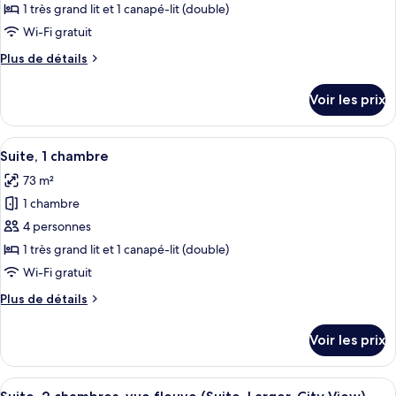
ce
2
1 très grand lit et 1 canapé-lit (double)
Larger
grands
type
Guest)
Wi-Fi gratuit
lits
de
(Deluxe
Plus
Plus de détails
chambre :
Queen,
de
Suite,
Larger
détails
Voir les prix
Guest)
sur
1
le
chambre
type
Afficher
Une chambre d’hôtel moderne dotée d’u
3
de
Suite, 1 chambre
toutes
chambre
73 m²
Suite,
les
1
1 chambre
photos
chambre
pour
4 personnes
ce
1 très grand lit et 1 canapé-lit (double)
type
Wi-Fi gratuit
de
Plus
Plus de détails
chambre :
de
Suite,
détails
Voir les prix
sur
1
le
chambre
type
Afficher
Un salon moderne avec une table à man
4
de