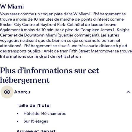
W Miami
Vous serez comme un coq en pâte dans W Miami ! L'hébergement se
trouve à moins de 10 minutes de marche de points d'intérêt comme
Brickell City Centre et Bayfront Park. Cet hôtel de luxe se trouve
également à moins de 10 minutes à pied de Complexe James L. Knight
Center et de Downtown Miami (quartier commerçant). Les autres
voyageurs ne disent que du bien en ce qui concerne le personnel
attentionné. L'hébergement se situe à une très courte distance à pied
des transports publics : Arrêt de tram Fifth Street Metromover se trouve
à 3 min et Arrêt de tram Eighth Street Metromover, à 6 min.
Informations sur le droit de rétractation
Plus d’informations sur cet
hébergement
Aperçu
Taille de l'hôtel
Hôtel de 146 chambres
Sur 15 étages
Arrivée et départ