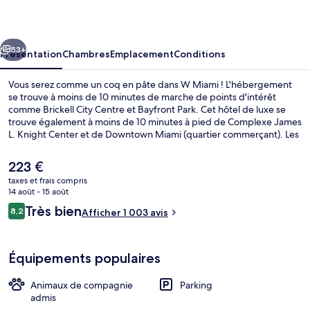
cédent
Suivant
53+
Présentation
Chambres
Emplacement
Conditions
Vous serez comme un coq en pâte dans W Miami ! L'hébergement
se trouve à moins de 10 minutes de marche de points d'intérêt
comme Brickell City Centre et Bayfront Park. Cet hôtel de luxe se
trouve également à moins de 10 minutes à pied de Complexe James
L. Knight Center et de Downtown Miami (quartier commerçant). Les
autres voyageurs ne disent que du bien en ce qui concerne le
personnel attentionné. L'hébergement se situe à une très courte
Le
223 €
distance à pied des transports publics : Arrêt de tram Fifth Street
prix
taxes et frais compris
Metromover se trouve à 3 min et Arrêt de tram Eighth Street
actuel
14 août - 15 août
Metromover, à 6 min.
Chambre « Premier », 2 grands lits (D
est
Avis
Très bien
8,2
Afficher 1 003 avis
de
8,2 sur 10
voyageurs
223 €.
Équipements populaires
Animaux de compagnie
Parking
admis