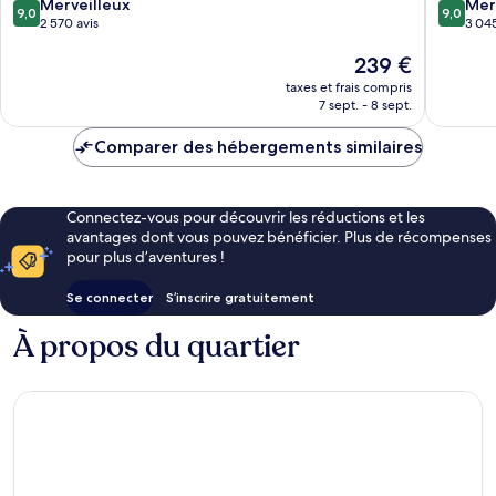
9.0
9.0
Miami
Merveilleux
Mer
9,0
9,0
sur
sur
2 570 avis
3 045
10,
10,
Le
239 €
Merveilleux,
Merveill
nouveau
2 570 avis
3 045 av
taxes et frais compris
prix
7 sept. - 8 sept.
est
de
Comparer des hébergements similaires
239 €
Connectez-vous pour découvrir les réductions et les
avantages dont vous pouvez bénéficier. Plus de récompenses
pour plus d’aventures !
Se connecter
S’inscrire gratuitement
À propos du quartier