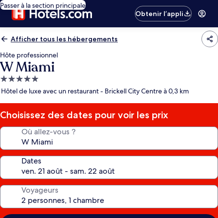
Passer à la section principale
Obtenir l’appli
Afficher tous les hébergements
Hôte professionnel
W Miami
Hébergement
5.0 étoiles
Hôtel de luxe avec un restaurant - Brickell City Centre à 0,3 km
Choisissez des dates pour voir les prix
Où allez-vous ?
Dates
Voyageurs