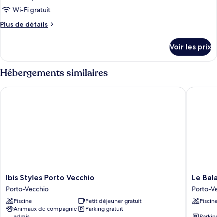
Wi-Fi gratuit
Plus
Plus de détails
de
détails
Voir les prix
sur
le
type
Hébergements similaires
de
chambre
Ibis Styles Porto Vecchio
Le Balam
Chambre
Standard
Double
Lits
jumeaux
Ibis
Le
Ibis Styles Porto Vecchio
Le Bal
Styles
Balamin
Porto-Vecchio
Porto-V
Porto
Porto-
Piscine
Petit déjeuner gratuit
Piscin
Vecchio
Vecchio
Animaux de compagnie
Parking gratuit
Porto-
admis
Parkin