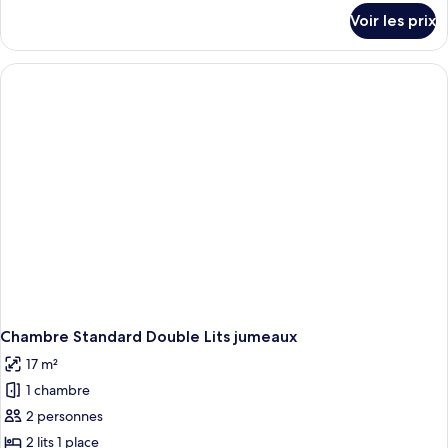
détails
Voir les prix
sur
le
type
de
chambre
Chambre
Familiale
Confort
Chambre Standard Double Lits jumeaux
17 m²
1 chambre
2 personnes
2 lits 1 place