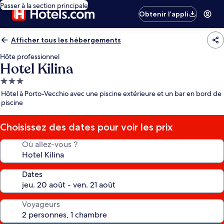
Passer à la section principale
Obtenir l’appli
Afficher tous les hébergements
Hôte professionnel
Hotel Kilina
Hébergement
3.0 étoiles
Hôtel à Porto-Vecchio avec une piscine extérieure et un bar en bord de
piscine
Choisissez des dates pour voir les prix
Où allez-vous ?
Dates
Voyageurs