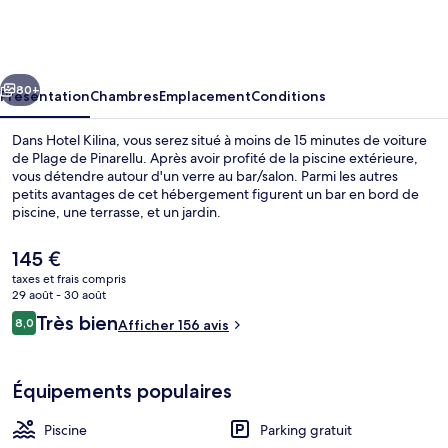
Kilina
cédent
Suivant
80+
Présentation
Chambres
Emplacement
Conditions
Dans Hotel Kilina, vous serez situé à moins de 15 minutes de voiture
de Plage de Pinarellu. Après avoir profité de la piscine extérieure,
vous détendre autour d'un verre au bar/salon. Parmi les autres
petits avantages de cet hébergement figurent un bar en bord de
piscine, une terrasse, et un jardin.
Le
145 €
prix
taxes et frais compris
actuel
29 août - 30 août
Piscine extérieure, chaises longues
est
Avis
Très bien
8,0
Afficher 156 avis
de
8,0 sur 10
voyageurs
145 €.
Équipements populaires
Piscine
Parking gratuit