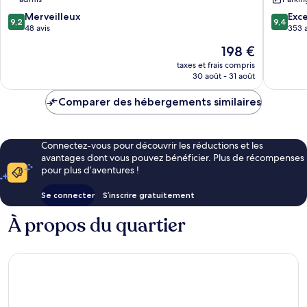
Vecchio
9.2
9.4
Merveilleux
Exc
9,2
9,4
sur
sur
48 avis
353 a
10,
10,
Le
198 €
Merveilleux,
Exceptio
nouveau
48 avis
353 avis
taxes et frais compris
prix
30 août - 31 août
est
de
Comparer des hébergements similaires
198 €
Connectez-vous pour découvrir les réductions et les
avantages dont vous pouvez bénéficier. Plus de récompenses
pour plus d’aventures !
Se connecter
S’inscrire gratuitement
À propos du quartier