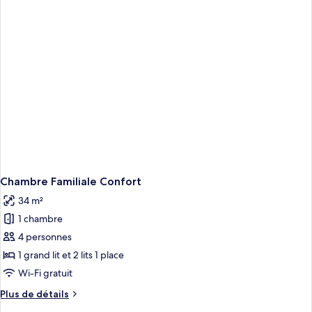
Supérieure
de
chambre
Chambre
Double
Supérieure
Chambre Familiale Confort
34 m²
1 chambre
4 personnes
1 grand lit et 2 lits 1 place
Wi-Fi gratuit
Plus
Plus de détails
de