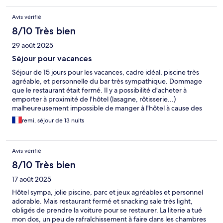
Avis vérifié
8/10 Très bien
29 août 2025
Séjour pour vacances
Séjour de 15 jours pour les vacances, cadre idéal, piscine très
agréable, et personnelle du bar très sympathique. Dommage
que le restaurant était fermé. Il y a possibilité d'acheter à
emporter à proximité de l'hôtel (lasagne, rôtisserie...)
malheureusement impossible de manger à l'hôtel à cause des
guêpes. Prévoir aussi de l'anti moustique
remi, séjour de 13 nuits
Avis vérifié
8/10 Très bien
17 août 2025
Hôtel sympa, jolie piscine, parc et jeux agréables et personnel
adorable. Mais restaurant fermé et snacking sale très light,
obligés de prendre la voiture pour se restaurer. La literie a tué
mon dos, un peu de rafraîchissement à faire dans les chambres