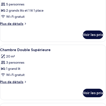
Quadruple
5 personnes
photos
pour
2 grands lits et 1 lit 1 place
ce
Wi-Fi gratuit
type
Plus
Plus de détails
de
de
chambre :
détails
Voir les prix
sur
Chambre
le
Familiale,
type
Afficher
Une chambre d’hôtel comprenant un lit,
plusieurs
7
de
Chambre Double Supérieure
toutes
chambre
lits
20 m²
Chambre
les
Familiale,
3 personnes
photos
plusieurs
pour
1 grand lit
lits
ce
Wi-Fi gratuit
type
Plus
Plus de détails
de
de
chambre :
détails
Voir les prix
sur
Chambre
le
Double
type