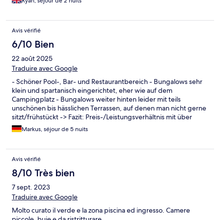
Ryan, séjour de 2 nuits
Avis vérifié
6/10 Bien
22 août 2025
Traduire avec Google
- Schöner Pool-, Bar- und Restaurantbereich - Bungalows sehr
klein und spartanisch eingerichtet, eher wie auf dem
Campingplatz - Bungalows weiter hinten leider mit teils
unschönen bis hässlichen Terrassen, auf denen man nicht gerne
sitzt/frühstückt -> Fazit: Preis-/Leistungsverhältnis mit über
200€ p.N. im Aug ohne Frühstück zu teuer
Markus, séjour de 5 nuits
Avis vérifié
8/10 Très bien
7 sept. 2023
Traduire avec Google
Molto curato il verde e la zona piscina ed ingresso. Camere
piccole, buie e da ristritturare.