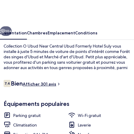
O
Ubud
Near
cédent
Suivant
Central
30+
Présentation
Chambres
Emplacement
Conditions
Ubud
Collection O Ubud Near Central Ubud Formerly Hotel Suly vous
Formerly
installe à juste 5 minutes de voiture de points d'intérêt comme Forêt
des singes d'Ubud et Marché d'art d'Ubud. Petit plus appréciable,
Hotel
vous profiterez d'un parking sans voiturier gratuit et pourrez vous
Suly
adonner aux activités en tous genres proposées à proximité, parmi
lesquelles du kayak, de la randonnée en VTT et du rafting. À moins
de 5 minutes en voiture, vous trouverez aussi des sites comme Palais
Avis
Bien
royal d'Ubud et Sentier Campuhan Ridge Walk.
7,4
Afficher 301 avis
7,4 sur 10
voyageurs
Jardin
Équipements populaires
Parking gratuit
Wi-Fi gratuit
Climatisation
Laverie