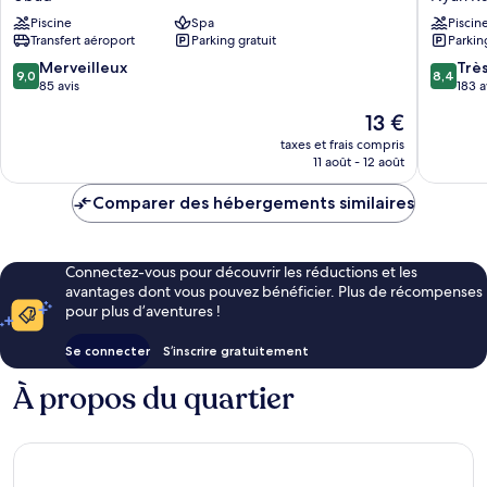
Lodge
Ubud
Piscine
Spa
Piscin
Ubud
Nyuh
Transfert aéroport
Parking gratuit
Parkin
Kuning
9.0
8.4
Merveilleux
Trè
9,0
8,4
sur
sur
85 avis
183 a
10,
10,
Le
13 €
Merveilleux,
Très
nouveau
85 avis
bien,
taxes et frais compris
prix
11 août - 12 août
183 avis
est
de
Comparer des hébergements similaires
13 €
Connectez-vous pour découvrir les réductions et les
avantages dont vous pouvez bénéficier. Plus de récompenses
pour plus d’aventures !
Se connecter
S’inscrire gratuitement
À propos du quartier