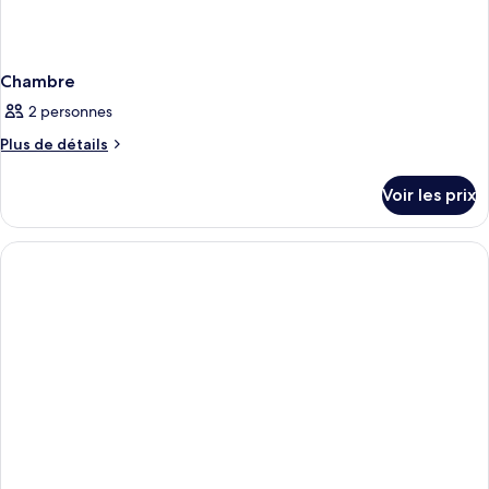
Chambre
2 personnes
Plus
Plus de détails
de
détails
Voir les prix
sur
le
type
de
chambre
Chambre