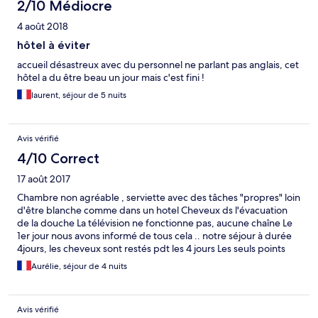
2/10 Médiocre
4 août 2018
hôtel à éviter
accueil désastreux avec du personnel ne parlant pas anglais, cet
hôtel a du être beau un jour mais c'est fini !
laurent, séjour de 5 nuits
Avis vérifié
4/10 Correct
17 août 2017
Chambre non agréable , serviette avec des tâches "propres" loin
d'être blanche comme dans un hotel Cheveux ds l'évacuation
de la douche La télévision ne fonctionne pas, aucune chaîne Le
1er jour nous avons informé de tous cela .. notre séjour à durée
4jours, les cheveux sont restés pdt les 4 jours Les seuls points
positifs l'accueil et le sourir des jeunes filles au restaurant, et
Aurélie, séjour de 4 nuits
l'environnement calme et agréable
Avis vérifié