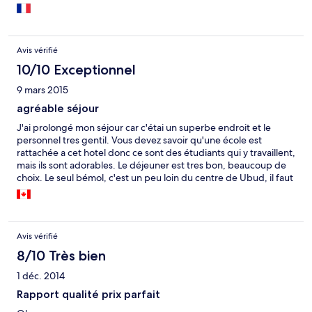
Avis vérifié
10/10 Exceptionnel
9 mars 2015
agréable séjour
J'ai prolongé mon séjour car c'étai un superbe endroit et le
personnel tres gentil. Vous devez savoir qu'une école est
rattachée a cet hotel donc ce sont des étudiants qui y travaillent,
mais ils sont adorables. Le déjeuner est tres bon, beaucoup de
choix. Le seul bémol, c'est un peu loin du centre de Ubud, il faut
prendre la navette, mais la deniere est a 4:00 donc il faut un taxi
pour revenir.
Avis vérifié
8/10 Très bien
1 déc. 2014
Rapport qualité prix parfait