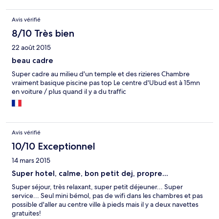
mieux. Trèèès vetustes! Il y a des trous dans les menuiseries et
dans dans la moustiquaire, ce qui laisse passer les moustiques.
Avis vérifié
Leur salle de conférence est ouverte au-dessus du restaurant et
à priori souvent occupée. On entendait tous les discours faits au
8/10 Très bien
micro de 9H à 21H! On peut aussi se faire réveiller par le joueur
22 août 2015
de gamelan qui commence dès 7H du matin. Le wifi ne marche
pas bien dans les chambres. Il n'y a pas de carton "Do Not
beau cadre
Disturb", du coup les femmes de ménage viennent déranger.
Super cadre au milieu d'un temple et des rizieres Chambre
Elles transportent les articles de toilettes dans des sacs
vraiment basique piscine pas top Le centre d'Ubud est à 15mn
poubelles neufs et les serviettes sont transportées dans de
en voiture / plus quand il y a du traffic
grandes poubelles neuves! Ce n'est vraiment pas digne d'un
hôtel "spa"! D'ailleurs, les serviettes pour la piscine sont de
vielles serviettes blanches déchirées! C'est écolo au moins! Pour
le même prix et même moins cher, on a vu mieux et mieux placé!
Points positifs : le jardin est sympa, à proximité de rizières
Avis vérifié
sympas, un petit déj varié et à volonté, l'eau de la piscine est
10/10 Exceptionnel
bonne même le soir.
14 mars 2015
Super hotel, calme, bon petit dej, propre...
Super séjour, très relaxant, super petit déjeuner... Super
service... Seul mini bémol, pas de wifi dans les chambres et pas
possible d'aller au centre ville à pieds mais il y a deux navettes
gratuites!