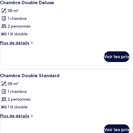
5
Chambre Double Deluxe
toutes
98 m²
les
1 chambre
photos
pour
2 personnes
ce
1 lit double
type
Plus
Plus de détails
de
de
chambre :
détails
Voir les prix
sur
Chambre
le
Double
type
Afficher
Une pièce avec un banc en bois, deux 
Deluxe
4
de
Chambre Double Standard
toutes
chambre
98 m²
Chambre
les
Double
1 chambre
photos
Deluxe
pour
2 personnes
ce
1 lit double
type
Plus
Plus de détails
de
de
chambre :
détails
Voir les prix
sur