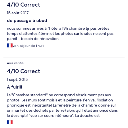
4/10 Correct
15 août 2017
de passage à ubud
nous sommes arrivés à l'hôtel a 19h chambre tjr pas prêtes
temps d'attentes 45min et les photos sur le sites ne sont pas
pareil .. besoin de rénovation
vdh, séjour de 1 nuit
Avis vérifié
4/10 Correct
1 sept. 2015
A fuir!!!
La "Chambre standard" ne correspond absolument pas aux
photos! Les murs sont moisis et la peinture s'en va, l'isolation
phonique est inexistante! La fenêtre de la chambre donne sur
un mur (et des déchets par terre) alors qu'il était annoncé dans
le descriptif "vue sur cours intérieure". La douche est
dégoûtante, pas de savon ni de shampoing. L'hôtel mériterait
une bonne rénovation! Les chambres "deluxe" ne sont pas bcp