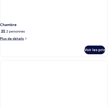
Chambre
2 personnes
Plus
Plus de détails
de
détails
Voir les prix
sur
le
type
de
chambre
Chambre