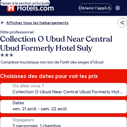
Passer à la section principale
Obtenir l’appli
Afficher tous les hébergements
Hôte professionnel
Collection O Ubud Near Central
Ubud Formerly Hotel Suly
Hébergement
3.0 étoiles
Complexe touristique non loin de Forêt des singes d'Ubud
Choisissez des dates pour voir les prix
Où allez-vous ?
Dates
Voyageurs