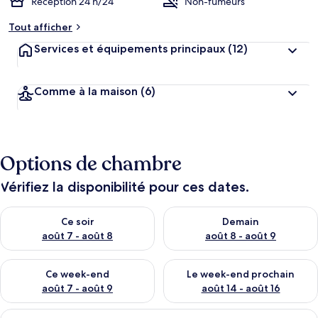
Réception 24 h/24
Non-fumeurs
Tout afficher
Services et équipements principaux
(12)
Comme à la maison
(6)
Options de chambre
Vérifiez la disponibilité pour ces dates.
Vérifier la disponibilité pour ce soir août 7 - août 8
Vérifier la disponibilité pour 
Ce soir
Demain
août 7 - août 8
août 8 - août 9
Vérifier la disponibilité pour ce week-end août 7 - août 9
Vérifier la disponibilité pour 
Ce week-end
Le week-end prochain
août 7 - août 9
août 14 - août 16
Afficher
Une chambre à coucher comprenant un li