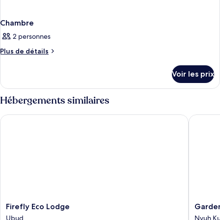
Chambre
2 personnes
Plus
Plus de détails
de
détails
Voir les prix
sur
le
type
Hébergements similaires
de
chambre
Firefly Eco Lodge
Garden 
Chambre
Firefly
Garden
Firefly Eco Lodge
Garde
Eco
View
Ubud
Nyuh K