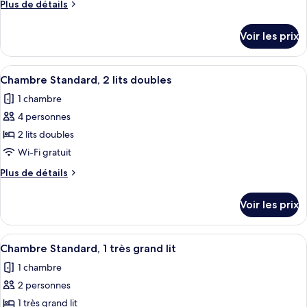
Plus
Plus de détails
de
de
chambre :
détails
Voir les prix
sur
Chambre,
le
1
type
Afficher
Une chambre d’hôtel avec deux lits, u
grand
5
de
Chambre Standard, 2 lits doubles
toutes
chambre
lit
1 chambre
Chambre,
les
(Mobility/Hearing
1
4 personnes
photos
Access,
grand
pour
2 lits doubles
Roll-
lit
ce
(Mobility/Hearing
Wi-Fi gratuit
in
Access,
type
Shwr)
Plus
Plus de détails
Roll-
de
de
in
chambre :
détails
Shwr)
Voir les prix
sur
Chambre
le
Standard,
type
Afficher
Une chambre d’hôtel moderne équipée d
2
5
de
Chambre Standard, 1 très grand lit
toutes
chambre
lits
1 chambre
Chambre
les
doubles
Standard,
2 personnes
photos
2
pour
1 très grand lit