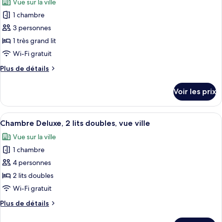
Vue sur la ville
Chambre
les
lit,
Deluxe,
1 chambre
photos
vue
1
pour
3 personnes
ville
très
ce
grand
1 très grand lit
lit,
type
Wi-Fi gratuit
vue
de
ville
Plus
Plus de détails
chambre :
de
Suite,
détails
Voir les prix
sur
1
le
très
type
Afficher
Une chambre d’hôtel avec un grand lit,
grand
6
de
Chambre Deluxe, 2 lits doubles, vue ville
toutes
lit
chambre
Vue sur la ville
Suite,
les
1
1 chambre
photos
très
pour
4 personnes
grand
ce
lit
2 lits doubles
type
Wi-Fi gratuit
de
Plus
Plus de détails
chambre :
de
Chambre
détails