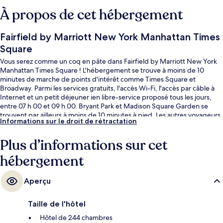
À propos de cet hébergement
Fairfield by Marriott New York Manhattan Times
Square
Vous serez comme un coq en pâte dans Fairfield by Marriott New York
Manhattan Times Square ! L'hébergement se trouve à moins de 10
minutes de marche de points d'intérêt comme Times Square et
Broadway. Parmi les services gratuits, l'accès Wi-Fi, l'accès par câble à
Internet et un petit déjeuner ien libre-service proposé tous les jours,
entre 07 h 00 et 09 h 00. Bryant Park et Madison Square Garden se
trouvent par ailleurs à moins de 10 minutes à pied. Les autres voyageurs
Informations sur le droit de rétractation
apprécient l'emplacement pour les visites touristiques, mais aussi pour
sa proximité avec les transports publics : Station de métro 42nd Street –
Plus d’informations sur cet
Port Authority Bus Terminal est incroyablement proche et Station de
métro Times Square – 42nd Street se trouve à 6 min à pied.
hébergement
Aperçu
Taille de l'hôtel
Hôtel de 244 chambres