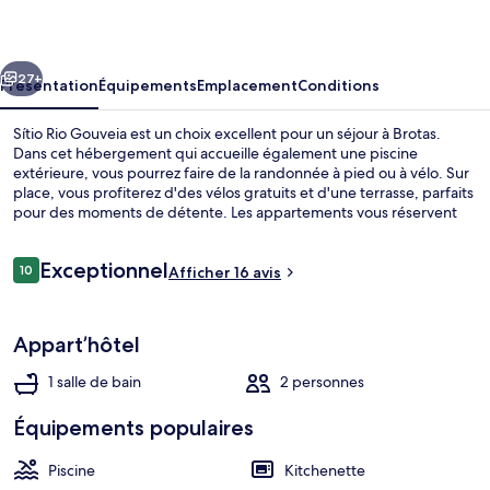
Gouveia
cédent
Suivant
27+
Présentation
Équipements
Emplacement
Conditions
Sítio Rio Gouveia est un choix excellent pour un séjour à Brotas.
Dans cet hébergement qui accueille également une piscine
extérieure, vous pourrez faire de la randonnée à pied ou à vélo. Sur
place, vous profiterez d'des vélos gratuits et d'une terrasse, parfaits
pour des moments de détente. Les appartements vous réservent
par ailleurs d'agréables petits plus comme un pommeau de douche
à « effet pluie » et des lits avec surmatelas et une literie de qualité
Avis
Exceptionnel
supérieure.
10
Afficher 16 avis
10 sur 10
voyageurs
Enceinte de l’hébergement
Appart’hôtel
1 salle de bain
2 personnes
Équipements populaires
Piscine
Kitchenette