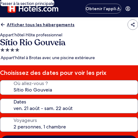
Passer à la section principale
Obtenir l’appli
Afficher tous les hébergements
Appart’hôtel
·
Hôte professionnel
Sítio Rio Gouveia
Hébergement
4.0 étoiles
Appart'hôtel à Brotas avec une piscine extérieure
Choisissez des dates pour voir les prix
Où allez-vous ?
Dates
Voyageurs