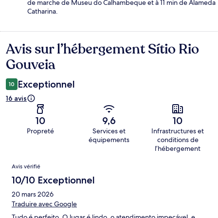
de marche de Museu do Calhambeque et à 11 min de Alameda
Catharina.
Avis sur l’hébergement Sítio Rio
Avis
Gouveia
Exceptionnel
10
16 avis
10
9,6
10
Propreté
Services et
Infrastructures et
équipements
conditions de
l’hébergement
Avis
Avis vérifié
10/10 Exceptionnel
20 mars 2026
Traduire avec Google
Tudo é perfeito. O lugar é lindo, o atendimento impecável, e