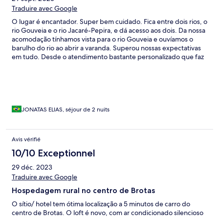
Traduire avec Google
O lugar é encantador. Super bem cuidado. Fica entre dois rios, o
rio Gouveia e o rio Jacaré-Pepira, e dá acesso aos dois. Da nossa
acomodação tínhamos vista para o rio Gouveia e ouvíamos o
barulho do rio ao abrir a varanda. Superou nossas expectativas
em tudo. Desde o atendimento bastante personalizado que faz
a gente se sentir especial, passando pela limpeza impecável, o
café da manhã delicioso, o cuidado com a jardinagem, e acima
de tudo a gentileza de todos que nos atenderam. Percebe-se
satisfação em todos que trabalham ali. Uma nova piscina
aquecida com um por do sol incrível foi inaugurada
recentemente e tornou nossa estadia ainda melhor.
JONATAS ELIAS, séjour de 2 nuits
Avis vérifié
10/10 Exceptionnel
29 déc. 2023
Traduire avec Google
Hospedagem rural no centro de Brotas
O sítio/ hotel tem ótima localização a 5 minutos de carro do
centro de Brotas. O loft é novo, com ar condicionado silencioso