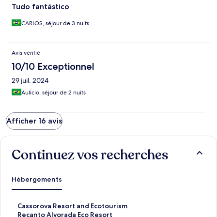
Tudo fantástico
CARLOS, séjour de 3 nuits
Avis vérifié
10/10 Exceptionnel
29 juil. 2024
Aulicio, séjour de 2 nuits
Afficher 16 avis
Continuez vos recherches
Hébergements
L
Cassorova Resort and Ecotourism
i
L
Recanto Alvorada Eco Resort