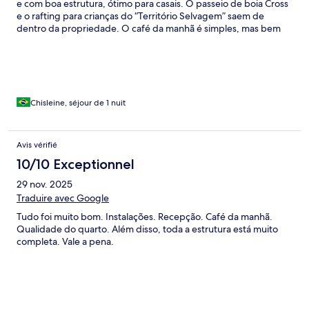
e com boa estrutura, ótimo para casais. O passeio de boia Cross
e o rafting para crianças do “Território Selvagem” saem de
dentro da propriedade. O café da manhã é simples, mas bem
servido e suficiente para quem vai fazer turismo de aventura
pela região de Brotas. Os atendentes foram atenciosos e
simpáticos. Observamos que o local é novo como pousada e
está em processo de cuidados/ adaptação da área. Ótima
opção para quem quer opção de hospedagem rural, mas quer
também proximidade com restaurantes e demais comércios da
Chisleine, séjour de 1 nuit
região central.
Avis vérifié
10/10 Exceptionnel
29 nov. 2025
Traduire avec Google
Tudo foi muito bom. Instalações. Recepção. Café da manhã.
Qualidade do quarto. Além disso, toda a estrutura está muito
completa. Vale a pena.