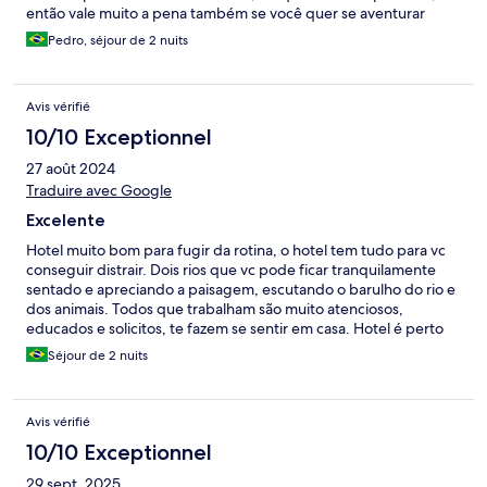
então vale muito a pena também se você quer se aventurar
nesse sentido, e também porque tem algumas trilhas dentro da
Pedro, séjour de 2 nuits
proprietária que levam a dois rios que também passam dentro
do sítio. O loft é maravilhoso, bem arrumadinho e dispõe de
equipamentos úteis para a estadia, local excelente para curtir a
Avis vérifié
dois!
10/10 Exceptionnel
27 août 2024
Traduire avec Google
Excelente
Hotel muito bom para fugir da rotina, o hotel tem tudo para vc
conseguir distrair. Dois rios que vc pode ficar tranquilamente
sentado e apreciando a paisagem, escutando o barulho do rio e
dos animais. Todos que trabalham são muito atenciosos,
educados e solicitos, te fazem se sentir em casa. Hotel é perto
da cidade e do centro para ir comer em alguns restaurantes, em
Séjour de 2 nuits
cinco min vc está no centro. Reservei o hotel somente para
passar um fds perto da natureza, em um lugar isolado e
tranquilo, e o hotel me atendeu em tudo. Cada apartamento
Avis vérifié
estava muito limpo, e bem isolado um do outro.
10/10 Exceptionnel
29 sept. 2025