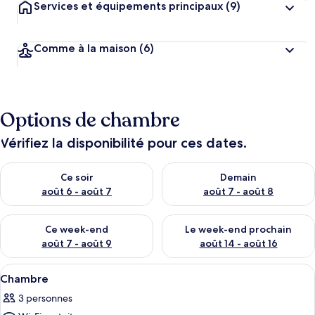
Services et équipements principaux
(9)
Comme à la maison
(6)
Options de chambre
Vérifiez la disponibilité pour ces dates.
Vérifier la disponibilité pour ce soir août 6 - août 7
Vérifier la disponibilité pour 
Ce soir
Demain
août 6 - août 7
août 7 - août 8
Vérifier la disponibilité pour ce week-end août 7 - août 9
Vérifier la disponibilité pour 
Ce week-end
Le week-end prochain
août 7 - août 9
août 14 - août 16
Afficher
Une chambre d’hôtel avec un lit, une ta
19
Chambre
toutes
3 personnes
les