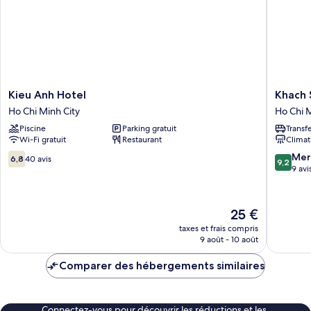
With
View
Kieu
Khach
Kieu Anh Hotel
Khach 
Anh
San
Ho Chi Minh City
Ho Chi M
Hotel
Huong
Piscine
Parking gratuit
Transf
Ho
Giang
Wi-Fi gratuit
Restaurant
Climat
Chi
Ho
Minh
Chi
6.8
9.2
Mer
6,8
40 avis
9,2
City
Minh
sur
sur
9 avi
City
10,
10,
40 avis
Merveill
9 avis
Le
25 €
nouveau
taxes et frais compris
prix
9 août - 10 août
est
de
Comparer des hébergements similaires
25 €
Connectez-vous pour découvrir les réductions et les