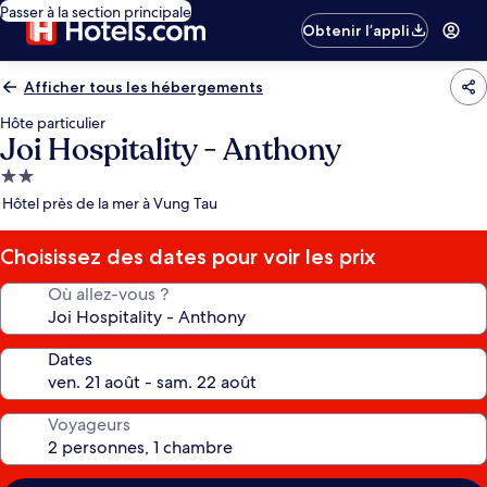
Passer à la section principale
Obtenir l’appli
Afficher tous les hébergements
Hôte particulier
Joi Hospitality - Anthony
Hébergement
2.0 étoiles
Hôtel près de la mer à Vung Tau
Choisissez des dates pour voir les prix
Où allez-vous ?
Dates
Voyageurs