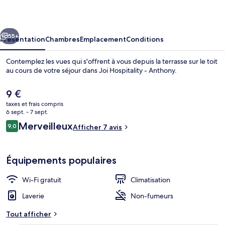
-
Anthony
cédent
Suivant
55+
Présentation
Chambres
Emplacement
Conditions
Contemplez les vues qui s'offrent à vous depuis la terrasse sur le toit
au cours de votre séjour dans Joi Hospitality - Anthony.
Le
9 €
prix
taxes et frais compris
actuel
6 sept. - 7 sept.
est
Avis
Merveilleux
9,0
Afficher 7 avis
de
9,0 sur 10
voyageurs
9 €.
Dîner romantique
Équipements populaires
Wi-Fi gratuit
Climatisation
Laverie
Non-fumeurs
Tout afficher