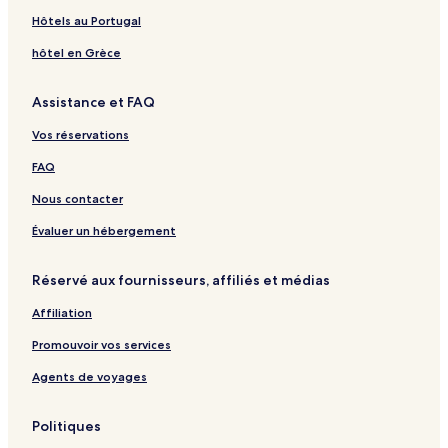
n
o
(
V
a
e
a
T
o
V
o
Hôtels au Portugal
t
r
B
ũ
2
l
u
a
t
u
a
t
l
n
u
e
n
n
hôtel en Grèce
&
o
g
l
g
g
S
c
T
T
A
Assistance et FAQ
p
k
à
a
n
a
A
u
u
h
Vos réservations
)
-
V
FAQ
i
V
Nous contacter
i
H
Évaluer un hébergement
o
m
Réservé aux fournisseurs, affiliés et médias
e
Affiliation
Promouvoir vos services
Agents de voyages
Politiques