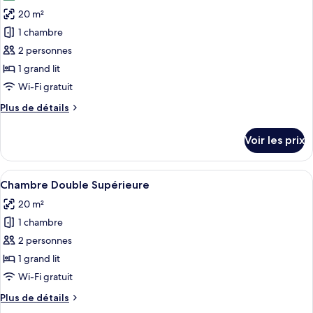
les
Double
20 m²
photos
pour
1 chambre
ce
2 personnes
type
1 grand lit
de
Wi-Fi gratuit
chambre :
Plus
Plus de détails
Chambre
de
Double
détails
Voir les prix
Deluxe
sur
le
type
Afficher
Une chambre d’hôtel avec un lit, une t
12
de
Chambre Double Supérieure
toutes
chambre
20 m²
Chambre
les
Double
1 chambre
photos
Deluxe
pour
2 personnes
ce
1 grand lit
type
Wi-Fi gratuit
de
Plus
Plus de détails
chambre :
de