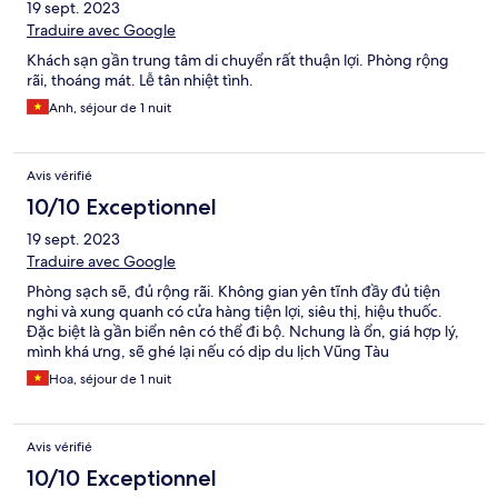
19 sept. 2023
Traduire avec Google
Khách sạn gần trung tâm di chuyển rất thuận lợi. Phòng rộng
rãi, thoáng mát. Lễ tân nhiệt tình.
Anh, séjour de 1 nuit
Avis vérifié
10/10 Exceptionnel
19 sept. 2023
Traduire avec Google
Phòng sạch sẽ, đủ rộng rãi. Không gian yên tĩnh đầy đủ tiện
nghi và xung quanh có cửa hàng tiện lợi, siêu thị, hiệu thuốc.
Đặc biệt là gần biển nên có thể đi bộ. Nchung là ổn, giá hợp lý,
mình khá ưng, sẽ ghé lại nếu có dịp du lịch Vũng Tàu
Hoa, séjour de 1 nuit
Avis vérifié
10/10 Exceptionnel