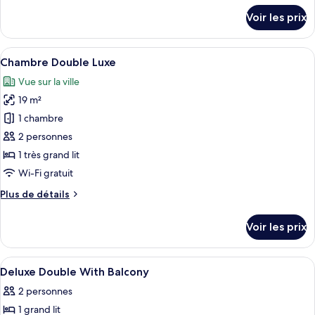
Chambre
détails
Voir les prix
sur
Double
le
Supérieure
type
Afficher
Une chambre à coucher avec un lit, une
10
de
Chambre Double Luxe
toutes
chambre
Vue sur la ville
Chambre
les
Double
19 m²
photos
Supérieure
pour
1 chambre
ce
2 personnes
type
1 très grand lit
de
Wi-Fi gratuit
chambre :
Plus
Plus de détails
Chambre
de
Double
détails
Voir les prix
Luxe
sur
le
type
Afficher
Une chambre à coucher avec un lit, de
10
de
Deluxe Double With Balcony
toutes
chambre
2 personnes
Chambre
les
Double
1 grand lit
photos