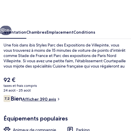
Styles
Parc
des
cédent
Suivant
Expositions
38+
Présentation
Chambres
Emplacement
Conditions
de
Une fois dans ibis Styles Parc des Expositions de Villepinte, vous
Villepinte
vous trouverez à moins de 15 minutes de voiture de points d'intérêt
comme Stade de France et Parc des expositions de Paris Nord
Villepinte. Si vous avez une petite faim, l'établissement Courtepaille
vous mijote des spécialités Cuisine française qui vous régaleront au
moment du déjeuner et dîner. Parmi les avantages offerts par cet
hébergement : un bar / salon et une terrasse. L'hébergement se
Le
92 €
situe à une courte distance de marche des transports publics. Gare
prix
taxes et frais compris
du Parc des Expositions est à quelques encablures.
actuel
24 août - 25 août
Petit déjeuner buffet compris
est
Avis
Bien
7,2
Afficher 390 avis
de
7,2 sur 10
voyageurs
92 €.
Équipements populaires
Animaux de compagnie
Parking