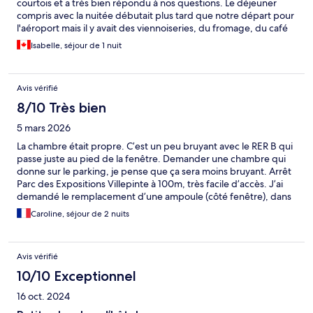
courtois et a très bien répondu à nos questions. Le déjeuner
compris avec la nuitée débutait plus tard que notre départ pour
l'aéroport mais il y avait des viennoiseries, du fromage, du café
disponible. Tout ce dont nous avions besoin !
Isabelle, séjour de 1 nuit
Avis vérifié
8/10 Très bien
5 mars 2026
La chambre était propre. C’est un peu bruyant avec le RER B qui
passe juste au pied de la fenêtre. Demander une chambre qui
donne sur le parking, je pense que ça sera moins bruyant. Arrêt
Parc des Expositions Villepinte à 100m, très facile d’accès. J’ai
demandé le remplacement d’une ampoule (côté fenêtre), dans
la chambre 331, rien n’a été fait. Dommage.
Caroline, séjour de 2 nuits
Avis vérifié
10/10 Exceptionnel
16 oct. 2024