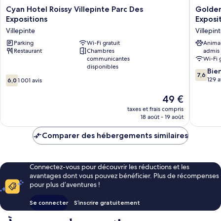
Cyan
Golden
Cyan Hotel Roissy Villepinte Parc Des
Golden 
Hotel
Tulip
Expositions
Exposi
Roissy
Villepin
Villepinte
Villepin
Villepinte
Roissy
Parc
Parking
Wi-Fi gratuit
Parc
Anima
Restaurant
Chambres
admis
Des
des
communicantes
Wi-Fi 
Expositions
Expositi
disponibles
Villepinte
Villepin
7.6
Bie
7,6
6.0
sur
129 a
6,0
1 001 avis
sur
10,
10,
Le
Bien,
49 €
1 001 avis
nouveau
129 avis
taxes et frais compris
prix
18 août - 19 août
est
de
Comparer des hébergements similaires
49 €
Connectez-vous pour découvrir les réductions et les
avantages dont vous pouvez bénéficier. Plus de récompenses
pour plus d’aventures !
Se connecter
S’inscrire gratuitement