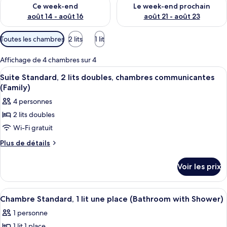
Vérifier la disponibilité pour ce week-end août 14 - août 16
Vérifier la disponibilité pour
Ce week-end
Le week-end prochain
août 14 - août 16
août 21 - août 23
Filtres
Toutes les chambres
2 lits
1 lit
disponibles
pour
Affichage de 4 chambres sur 4
les
Afficher
Une chambre d’hôtel avec un grand lit
2
Suite Standard, 2 lits doubles, chambres communicantes
chambres
toutes
(Family)
les
4 personnes
photos
2 lits doubles
pour
Wi-Fi gratuit
ce
type
Plus
Plus de détails
de
de
détails
chambre :
Voir les prix
sur
Suite
le
Standard,
type
Afficher
Une chambre d’hôtel comprenant un lit
2
de
2
Chambre Standard, 1 lit une place (Bathroom with Shower)
toutes
chambre
lits
1 personne
Suite
les
doubles,
Standard,
1 lit 1 place