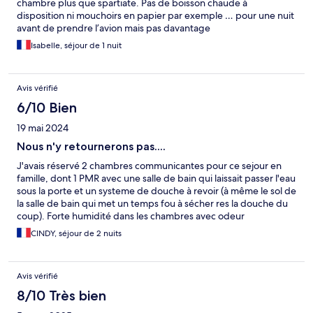
chambre plus que spartiate. Pas de boisson chaude à
disposition ni mouchoirs en papier par exemple … pour une nuit
avant de prendre l’avion mais pas davantage
Isabelle, séjour de 1 nuit
Avis vérifié
6/10 Bien
19 mai 2024
Nous n'y retournerons pas....
J'avais réservé 2 chambres communicantes pour ce sejour en
famille, dont 1 PMR avec une salle de bain qui laissait passer l'eau
sous la porte et un systeme de douche à revoir (à même le sol de
la salle de bain qui met un temps fou à sécher res la douche du
coup). Forte humidité dans les chambres avec odeur
désagréable. Et que dire de l'isolation... ben qu'on se demande
CINDY, séjour de 2 nuits
comment elle a été faite. Il faut dire que les groupes de
touristes accueillis durant les 2 nuits passées dans cet hotel ont
cru qu'ils etaient seuls. Bruit à leur arrivée tard dans la nuit et au
Avis vérifié
reveil, à 5h du matin ! Ce qui sauve la note c'est lemplacement
de cet hotel, situé à 3 minutes d'une station RER et surtout le
8/10 Très bien
personnel agreable, en particulier Maria qui nous a servi le petit