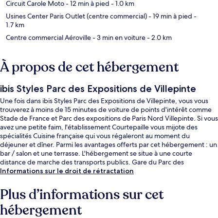
Circuit Carole Moto
- 12 min à pied
- 1.0 km
Usines Center Paris Outlet (centre commercial)
- 19 min à pied
-
1.7 km
Centre commercial Aéroville
- 3 min en voiture
- 2.0 km
À propos de cet hébergement
ibis Styles Parc des Expositions de Villepinte
Une fois dans ibis Styles Parc des Expositions de Villepinte, vous vous
trouverez à moins de 15 minutes de voiture de points d'intérêt comme
Stade de France et Parc des expositions de Paris Nord Villepinte. Si vous
avez une petite faim, l'établissement Courtepaille vous mijote des
spécialités Cuisine française qui vous régaleront au moment du
déjeuner et dîner. Parmi les avantages offerts par cet hébergement : un
bar / salon et une terrasse. L'hébergement se situe à une courte
distance de marche des transports publics. Gare du Parc des
Expositions est à quelques encablures.
Informations sur le droit de rétractation
Plus d’informations sur cet
hébergement