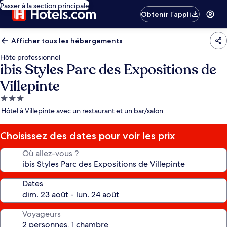
Passer à la section principale
Obtenir l’appli
Afficher tous les hébergements
Hôte professionnel
ibis Styles Parc des Expositions de
Villepinte
Hébergement
3.0 étoiles
Hôtel à Villepinte avec un restaurant et un bar/salon
Choisissez des dates pour voir les prix
Où allez-vous ?
Dates
Voyageurs