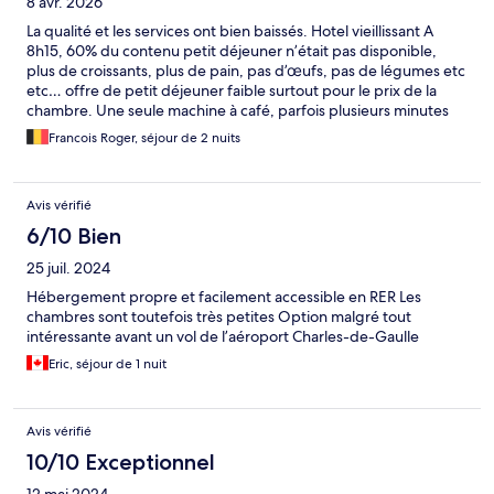
8 avr. 2026
La qualité et les services ont bien baissés. Hotel vieillissant A
8h15, 60% du contenu petit déjeuner n’était pas disponible,
plus de croissants, plus de pain, pas d’œufs, pas de légumes etc
etc… offre de petit déjeuner faible surtout pour le prix de la
chambre. Une seule machine à café, parfois plusieurs minutes
de file. Il n’y a aucune borne de recharge véhicule électrique
Francois Roger, séjour de 2 nuits
dans le parking ! Hôtel très mal insonorisé ! Plus de liquide
douche ! Propreté à revoir ! Espace de rangement de vêtement
faible. Je ne mets jamais de commentaires, mais là c’est trop.
Avis vérifié
6/10 Bien
25 juil. 2024
Hébergement propre et facilement accessible en RER Les
chambres sont toutefois très petites Option malgré tout
intéressante avant un vol de l’aéroport Charles-de-Gaulle
Eric, séjour de 1 nuit
Avis vérifié
10/10 Exceptionnel