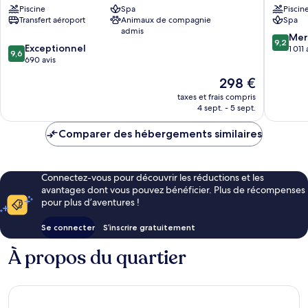
Piscine
Spa
Piscin
Hotel
Lapad
Transfert aéroport
Animaux de compagnie
Spa
Zupa
admis
dubrovacka
9.2
Mer
9,2
9.6
Exceptionnel
sur
1 011 
9,6
sur
690 avis
10,
10,
Merveill
Le
298 €
Exceptionnel,
1 011 avis
nouveau
690 avis
taxes et frais compris
prix
4 sept. - 5 sept.
est
de
Comparer des hébergements similaires
298 €
Connectez-vous pour découvrir les réductions et les
avantages dont vous pouvez bénéficier. Plus de récompenses
pour plus d’aventures !
Se connecter
S’inscrire gratuitement
À propos du quartier