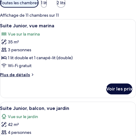
Filtres
Toutes les chambres
1 lit
2 lits
disponibles
pour
Affichage de 11 chambres sur 11
les
Afficher
Une chambre d’hôtel avec un lit, un bu
10
Suite Junior, vue marina
chambres
toutes
Vue sur la marina
les
35 m²
photos
pour
3 personnes
ce
1 lit double et 1 canapé-lit (double)
type
Wi-Fi gratuit
de
Plus
Plus de détails
chambre :
de
Suite
détails
Voir les prix
sur
Junior,
le
vue
type
Afficher
Une chambre d’hôtel moderne avec un g
marina
7
de
Suite Junior, balcon, vue jardin
toutes
chambre
Vue sur le jardin
Suite
les
Junior,
42 m²
photos
vue
pour
4 personnes
marina