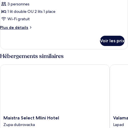
Classique,
3 personnes
photos
balcon
pour
1 lit double OU 2 lits 1 place
ce
Wi-Fi gratuit
type
Plus
Plus de détails
de
de
chambre :
détails
Voir les prix
sur
Chambre
le
Classique,
type
Hébergements similaires
balcon,
de
chambre
vue
Maistra Select Mlini Hotel
Valamar 
Chambre
partielle
Classique,
sur
balcon,
la
vue
partielle
mer
sur
la
mer
Maistra
Valamar
Maistra Select Mlini Hotel
Valama
Select
Lacroma
Zupa dubrovacka
Lapad
Mlini
Hotel