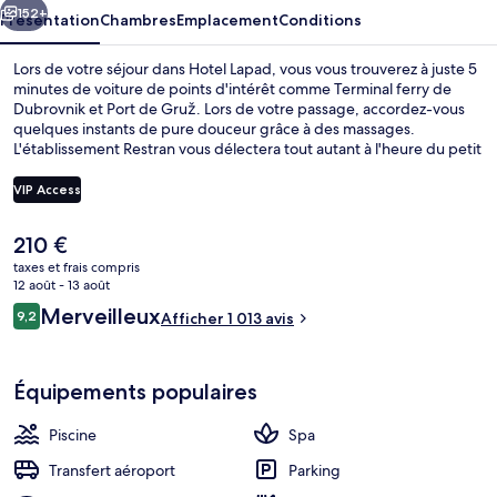
152+
Présentation
Chambres
Emplacement
Conditions
Lors de votre séjour dans Hotel Lapad, vous vous trouverez à juste 5
minutes de voiture de points d'intérêt comme Terminal ferry de
Dubrovnik et Port de Gruž. Lors de votre passage, accordez-vous
quelques instants de pure douceur grâce à des massages.
L'établissement Restran vous délectera tout autant à l'heure du petit
déjeuner, du déjeuner et du dîner. Cet hôtel de style victorien vous
fait également profiter d'une piscine extérieure, d'un bar en bord
VIP Access
de piscine et d'une terrasse. Les autres voyageurs ne tarissent pas
d'éloges en ce qui concerne la piscine rafraîchissante et le
Le
210 €
personnel attentionné.
Façade de l’hébergement - soirée/nuit
prix
taxes et frais compris
actuel
12 août - 13 août
est
Avis
Merveilleux
9,2
Afficher 1 013 avis
de
9,2 sur 10
voyageurs
210 €.
Équipements populaires
Piscine
Spa
Transfert aéroport
Parking