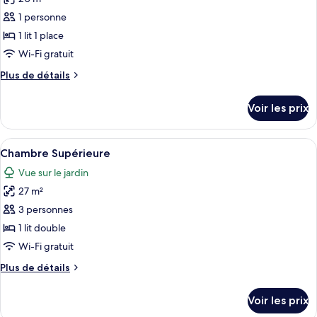
photos
Room
pour
1 personne
ce
1 lit 1 place
type
Wi-Fi gratuit
de
Plus
Plus de détails
chambre :
de
Chambre
détails
Voir les prix
sur
Simple
le
Classique
type
Afficher
Une chambre d’hôtel avec un lit, un bu
12
de
Chambre Supérieure
toutes
chambre
Vue sur le jardin
Chambre
les
Simple
27 m²
photos
Classique
pour
3 personnes
ce
1 lit double
type
Wi-Fi gratuit
de
Plus
Plus de détails
chambre :
de
Chambre
détails
Voir les prix
sur
Supérieure