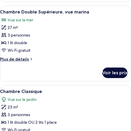
le
type
Afficher
Une chambre d’hôtel avec un lit, un bu
12
de
Chambre Double Supérieure, vue marina
toutes
chambre
Vue sur la mer
Chambre
les
Supérieure
27 m²
photos
pour
3 personnes
ce
1 lit double
type
Wi-Fi gratuit
de
Plus
Plus de détails
chambre :
de
Chambre
détails
Voir les prix
sur
Double
le
Supérieure,
type
Afficher
Une chambre d’hôtel avec un grand lit
vue
6
de
Chambre Classique
toutes
marina
chambre
Vue sur le jardin
Chambre
les
Double
23 m²
photos
Supérieure,
pour
3 personnes
vue
ce
marina
1 lit double OU 2 lits 1 place
type
Wi-Fi gratuit