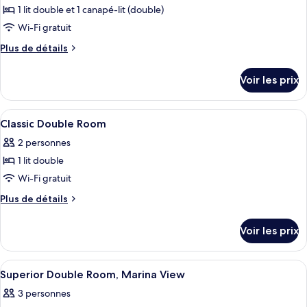
ce
1 lit double et 1 canapé-lit (double)
type
Wi-Fi gratuit
de
Plus
Plus de détails
chambre :
de
Suite
détails
Voir les prix
sur
Junior,
le
balcon,
type
Afficher
Piscine | Piscine extérieure, parasols d
vue
2
de
Classic Double Room
toutes
jardin
chambre
2 personnes
Suite
les
Junior,
1 lit double
photos
balcon,
pour
Wi-Fi gratuit
vue
ce
jardin
Plus
Plus de détails
type
de
détails
de
Voir les prix
sur
chambre :
le
Classic
type
Afficher
Une chambre d’hôtel avec un lit, un b
7
Double
de
Superior Double Room, Marina View
toutes
chambre
Room
3 personnes
Classic
les