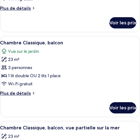
de
Plus
Plus de détails
chambre :
de
Chambre
détails
Voir les prix
sur
Classique
le
type
Afficher
Une chambre d’hôtel moderne avec un g
9
de
Chambre Classique, balcon
toutes
chambre
Vue sur le jardin
Chambre
les
Classique
23 m²
photos
pour
3 personnes
ce
1 lit double OU 2 lits 1 place
type
Wi-Fi gratuit
de
Plus
Plus de détails
chambre :
de
Chambre
détails
Voir les prix
sur
Classique,
le
balcon
type
Afficher
Une chambre d’hôtel moderne avec un g
12
de
Chambre Classique, balcon, vue partielle sur la mer
toutes
chambre
23 m²
Chambre
les