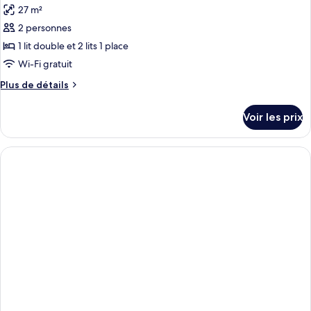
27 m²
2 personnes
1 lit double et 2 lits 1 place
Wi-Fi gratuit
Plus
Plus de détails
de
détails
Voir les prix
sur
le
type
de
chambre
Chambre
Double
Deluxe