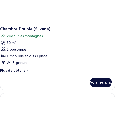
Chambre Double (Silvana)
Vue sur les montagnes
32 m²
2 personnes
1 lit double et 2 lits 1 place
Wi-Fi gratuit
Plus
Plus de détails
de
détails
Voir les prix
sur
le
type
de
chambre
Chambre
Double