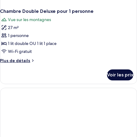
Chambre Double Deluxe pour 1 personne
Vue sur les montagnes
27 m²
1 personne
1 lit double OU 1 lit 1 place
Wi-Fi gratuit
Plus
Plus de détails
de
détails
Voir les prix
sur
le
type
de
chambre
Chambre
Double
Deluxe
pour
1
personne