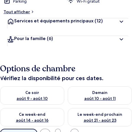
Parking
Wi-Fi gratuit
Tout afficher
Services et équipements principaux
(12)
Pour la famille
(6)
Options de chambre
Vérifiez la disponibilité pour ces dates.
Vérifier la disponibilité pour ce soir août 9 - août 10
Vérifier la disponibilité pour 
Ce soir
Demain
août 9 - août 10
août 10 - août 11
Vérifier la disponibilité pour ce week-end août 14 - août 16
Vérifier la disponibilité pour
Ce week-end
Le week-end prochain
août 14 - août 16
août 21 - août 23
Filtres