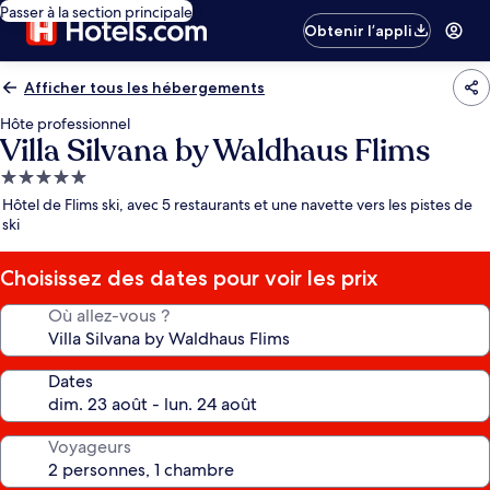
Passer à la section principale
Obtenir l’appli
Afficher tous les hébergements
Hôte professionnel
Villa Silvana by Waldhaus Flims
Hébergement
5.0 étoiles
Hôtel de Flims ski, avec 5 restaurants et une navette vers les pistes de
ski
Choisissez des dates pour voir les prix
Où allez-vous ?
Dates
Voyageurs