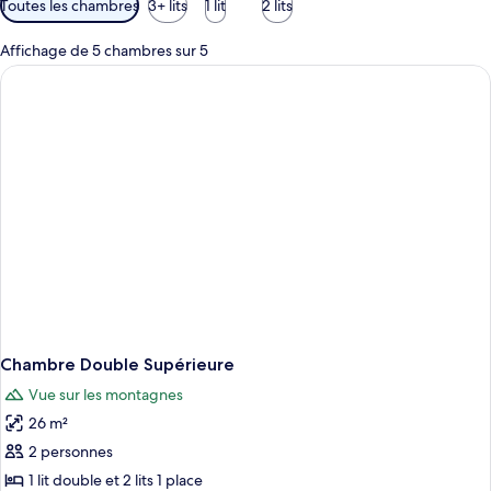
Toutes les chambres
3+ lits
1 lit
2 lits
disponibles
pour
Affichage de 5 chambres sur 5
les
chambres
Chambre Double Supérieure
Vue sur les montagnes
26 m²
2 personnes
1 lit double et 2 lits 1 place