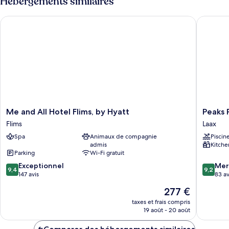
Hébergements similaires
de
chambre
Me and All Hotel Flims, by Hyatt
Peaks Pl
Suite
Supérieure
(Junior)
Me
Peaks
Me and All Hotel Flims, by Hyatt
Peaks 
and
Place
Flims
Laax
All
Laax
Spa
Animaux de compagnie
Piscin
Hotel
admis
Kitche
Flims,
Parking
Wi-Fi gratuit
by
9.4
9.2
Hyatt
Exceptionnel
Mer
9,4
9,2
sur
sur
Flims
147 avis
83 av
10,
10,
Le
277 €
Exceptionnel,
Merveill
nouveau
147 avis
83 avis
taxes et frais compris
prix
19 août - 20 août
est
de