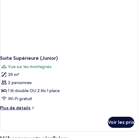
(Silvana)
Suite Supérieure (Junior)
Vue sur les montagnes
39 m²
2 personnes
1 lit double OU 2 lits 1 place
Wi-Fi gratuit
Plus
Plus de détails
de
détails
Voir les prix
sur
le
type