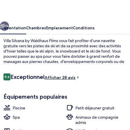
Silvana
by
Waldhaus
cédent
Suivant
Flims
7+
Présentation
Chambres
Emplacement
Conditions
Villa Silvana by Waldhaus Flims vous fait profiter d'une navette
gratuite vers les pistes de ski et de sa proximité avec des activités
d'hiver telles que le ski alpin, le snowboard et le ski de fond. Vous
pouvez passer au spa pour vous faire dorloter à grand renfort de
massages aux pierres chaudes, d'enveloppements corporels ou de
soins d'aromathérapie. Pour le plaisir des papilles, l'établissement
The Grand, un des 5 restaurants, sert aussi bien le déjeuner que le
Avis
Exceptionnel
dîner. Cet hôtel de luxe abrite en outre une exploitation viticole
9,4
Afficher 28 avis
9,4 sur 10
voyageurs
attenante, une piscine couverte et une piscine extérieure. Les
skieurs apprécieront la possibilité d'acheter des forfaits de ski et le
Sauna, hammam, hammam, soins corpor
local à ski.
Équipements populaires
Piscine
Petit déjeuner gratuit
Spa
Animaux de compagnie
admis