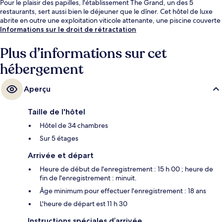
Pour le plaisir des papilles, l'établissement The Grand, un des 5
restaurants, sert aussi bien le déjeuner que le dîner. Cet hôtel de luxe
abrite en outre une exploitation viticole attenante, une piscine couverte
et une piscine extérieure. Les skieurs apprécieront la possibilité
Informations sur le droit de rétractation
d'acheter des forfaits de ski et le local à ski.
Plus d’informations sur cet
hébergement
Aperçu
Taille de l'hôtel
Hôtel de 34 chambres
Sur 5 étages
Arrivée et départ
Heure de début de l'enregistrement : 15 h 00 ; heure de
fin de l'enregistrement : minuit.
Âge minimum pour effectuer l'enregistrement : 18 ans
L'heure de départ est 11 h 30
Instructions spéciales d’arrivée