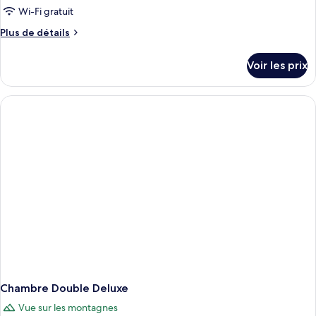
Wi-Fi gratuit
Plus
Plus de détails
de
détails
Voir les prix
sur
le
type
de
chambre
Chambre
Double
Supérieure
Chambre Double Deluxe
Vue sur les montagnes