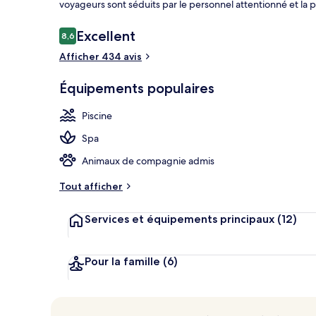
voyageurs sont séduits par le personnel attentionné et la 
Avis
Excellent
8,6
8,6 sur 10
voyageurs
Afficher 434 avis
Parc aquatiq
Équipements populaires
Piscine
Spa
Animaux de compagnie admis
Tout afficher
Services et équipements principaux
(12)
Pour la famille
(6)