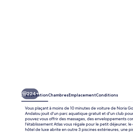
Hotels
by
Marriott™
Marrakech
Eden
Andalou
224+
Présentation
Chambres
Emplacement
Conditions
Vous plaçant à moins de 10 minutes de voiture de Noria G
Andalou jouit d'un parc aquatique gratuit et d'un club po
pouvez vous offrir des massages, des enveloppements corpo
l'établissement Atlas vous régale pour le petit déjeuner, le 
hôtel de luxe abrite en outre 3 piscines extérieures, une pisc