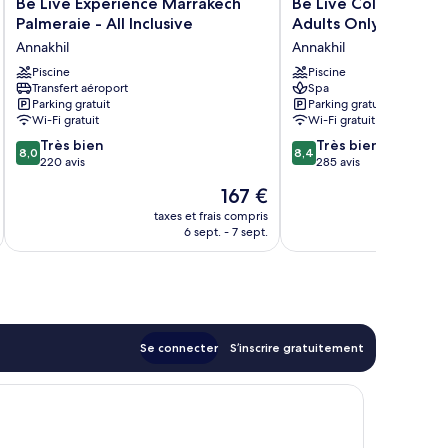
Be
Be
Be Live Experience Marrakech
Be Live Collection 
Live
Live
Palmeraie - All Inclusive
Adults Only - All Incl
Experience
Collection
Annakhil
Annakhil
Marrakech
Marrakech
Palmeraie
Piscine
Adults
Piscine
Transfert aéroport
Spa
-
Only
Parking gratuit
Parking gratuit
All
-
Wi-Fi gratuit
Wi-Fi gratuit
Inclusive
All
8.0
8.4
Annakhil
Très bien
Inclusive
Très bien
8,0
8,4
sur
sur
220 avis
Annakhil
285 avis
10,
10,
Le
167 €
Très
Très
nouveau
bien,
bien,
taxes et frais compris
tax
prix
6 sept. - 7 sept.
220 avis
285 avis
est
de
167 €
Se connecter
S’inscrire gratuitement