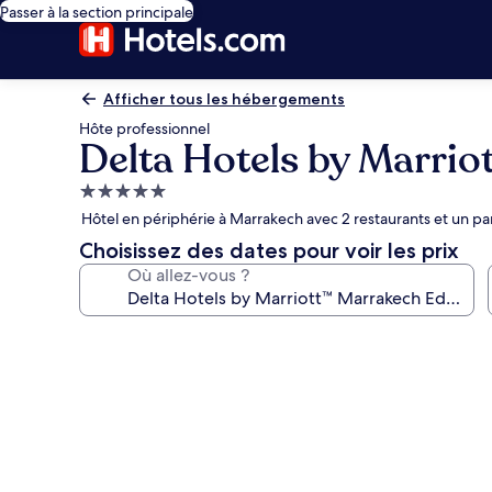
Passer à la section principale
Afficher tous les hébergements
Hôte professionnel
Delta Hotels by Marri
Hébergement
5.0 étoiles
Hôtel en périphérie à Marrakech avec 2 restaurants et un pa
Choisissez des dates pour voir les prix
Où allez-vous ?
Galerie
photos
de
l’hébergement
Delta