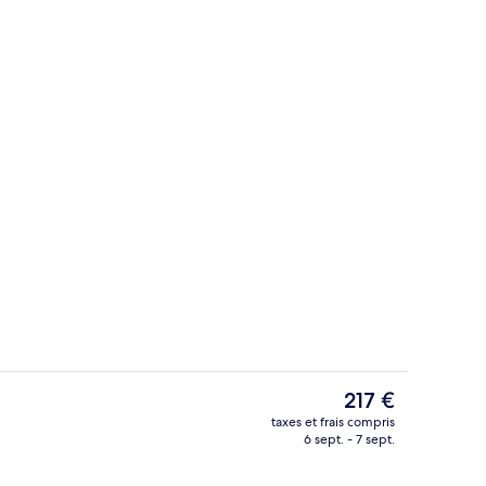
hébergement - soirée/nuit
Équipement de l’hébergement
Le
217 €
prix
taxes et frais compris
actuel
6 sept. - 7 sept.
ins pour les couples, hammam, soins corporels
Hall
est
de