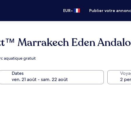
•
EUR
Publier votre annon
ott™ Marrakech Eden Andal
rc aquatique gratuit
Dates
Voya