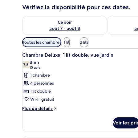
Vérifiez la disponibilité pour ces dates.
Vérifier la disponibilité pour ce soir août 7 - août 8
Vérifier la di
Ce soir
août 7 - août 8
a
Filtres
Toutes les chambres
1 lit
2 lits
disponibles
Afficher
Une chambre d’hôtel avec un g
pour
11
Chambre Deluxe, 1 lit double, vue jardin
toutes
les
Bien
les
7,8
chambres
7,8 sur 10
(15 avis)
15 avis
photos
1 chambre
pour
4 personnes
ce
1 lit double
type
Wi-Fi gratuit
de
chambre :
Plus
Plus de détails
de
Chambre
détails
Deluxe,
Voir les pri
sur
1
le
lit
type