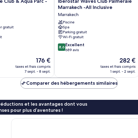
Iberostar
e Club & Aqua Parc -
Iberostar Waves Club Palmeraie
Waves
Marrakech -All Inclusive
Club
Marrakech
Palmeraie
Marrakech
Piscine
r gratuit
Spa
-
Parking gratuit
All
it
Wi-Fi gratuit
Inclusive
8.6
Marrakech
Excellent
8,6
sur
689 avis
10,
Le
Le
176 €
282 €
Excellent,
nouveau
nouveau
689 avis
taxes et frais compris
taxes et frais compris
prix
prix
7 sept. - 8 sept.
1 sept. - 2 sept.
est
est
de
de
Comparer des hébergements similaires
176 €
282 €
réductions et les avantages dont vous
ses pour plus d’aventures !