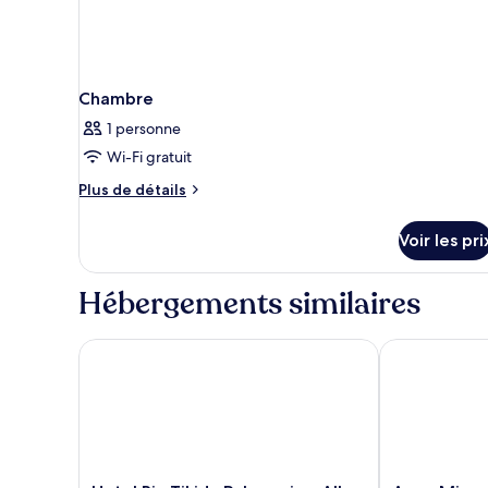
bord
de
piscine
(Poolside)
Chambre
1 personne
Wi-Fi gratuit
Plus
Plus de détails
de
détails
Voir les pri
sur
le
type
Hébergements similaires
de
chambre
Chambre
Hotel Riu Tikida Palmeraie - All Inclusive
Aqua Mirage C