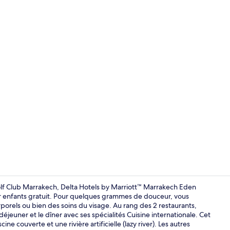
Façade de l’
olf Club Marrakech, Delta Hotels by Marriott™ Marrakech Eden
ur enfants gratuit. Pour quelques grammes de douceur, vous
rels ou bien des soins du visage. Au rang des 2 restaurants,
Espace de so
déjeuner et le dîner avec ses spécialités Cuisine internationale. Cet
ine couverte et une rivière artificielle (lazy river). Les autres