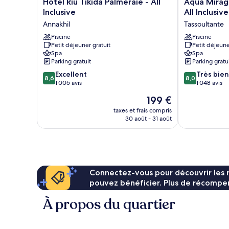
Hotel
Aqua
Hotel Riu Tikida Palmeraie - All
Aqua Mirag
Riu
Mirage
Inclusive
All Inclusive
Tikida
Club
Annakhil
Tassoultante
Palmeraie
&
-
Piscine
Aqua
Piscine
Petit déjeuner gratuit
Petit déjeune
All
Parc
Spa
Spa
Inclusive
-
Parking gratuit
Parking gratu
Annakhil
All
8.6
8.0
Excellent
Inclusive
Très bien
8,6
8,0
sur
sur
1 005 avis
Tassoultante
1 048 avis
10,
10,
Le
199 €
Excellent,
Très
nouveau
1 005 avis
bien,
taxes et frais compris
prix
30 août - 31 août
1 048 avis
est
de
199 €
Connectez-vous pour découvrir les 
pouvez bénéficier. Plus de récompen
À propos du quartier