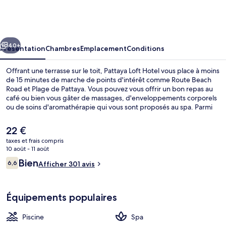
Loft
Hotel
cédent
Suivant
40+
Présentation
Chambres
Emplacement
Conditions
Offrant une terrasse sur le toit, Pattaya Loft Hotel vous place à moins
de 15 minutes de marche de points d'intérêt comme Route Beach
Road et Plage de Pattaya. Vous pouvez vous offrir un bon repas au
café ou bien vous gâter de massages, d'enveloppements corporels
ou de soins d'aromathérapie qui vous sont proposés au spa. Parmi
les autres avantages de cet hôtel de style Art déco, on trouve une
piscine couverte, un bar / salon et une piscine pour enfants, l'idéal
Le
22 €
pour des vacances sans soucis.
prix
taxes et frais compris
actuel
10 août - 11 août
Espace pour enfants
est
Avis
Bien
6,6
Afficher 301 avis
de
6,6 sur 10
voyageurs
22 €.
Équipements populaires
Piscine
Spa