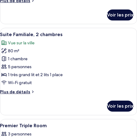
Plus
Plus de détails
chambre :
de
Suite
détails
Voir les prix
sur
Deluxe,
le
1
type
Afficher
Une chambre d’hôtel avec un lit à bald
chambre
6
de
Suite Familiale, 2 chambres
toutes
chambre
Vue sur la ville
Suite
les
Deluxe,
80 m²
photos
1
pour
1 chambre
chambre
ce
5 personnes
type
1 très grand lit et 2 lits 1 place
de
Wi-Fi gratuit
chambre :
Plus
Plus de détails
Suite
de
Familiale,
détails
Voir les prix
2
sur
le
chambres
type
Afficher
Restauration
2
de
Premier Triple Room
toutes
chambre
3 personnes
Suite
les