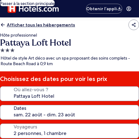
Passer à la section principale
Obtenir l’appli
Afficher tous les hébergements
Hôte professionnel
Pattaya Loft Hotel
Hébergement
3.0 étoiles
Hôtel de style Art déco avec un spa proposant des soins complets -
Route Beach Road à 0,9 km
Choisissez des dates pour voir les prix
Où allez-vous ?
Dates
Voyageurs