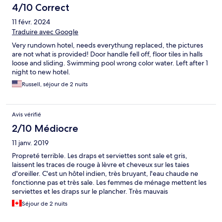
4/10 Correct
11 févr. 2024
Traduire avec Google
Very rundown hotel, needs everythung replaced, the pictures
are not what is provided! Door handle fell off, floor tiles in halls
loose and sliding. Swimming pool wrong color water. Left after 1
night to new hotel.
Russell, séjour de 2 nuits
Avis vérifié
2/10 Médiocre
11 janv. 2019
Propreté terrible. Les draps et serviettes sont sale et gris,
laissent les traces de rouge à lèvre et cheveux sur les taies
d'oreiller. C'est un hôtel indien, très bruyant, l'eau chaude ne
fonctionne pas et très sale. Les femmes de ménage mettent les
serviettes et les draps sur le plancher. Très mauvais
emplacement. Les insectes courent partout dans la chambre.
Séjour de 2 nuits
Nous voulons partir le le soir même , mais après une longue
discute, la gérante nous a finalement changé de chambre.