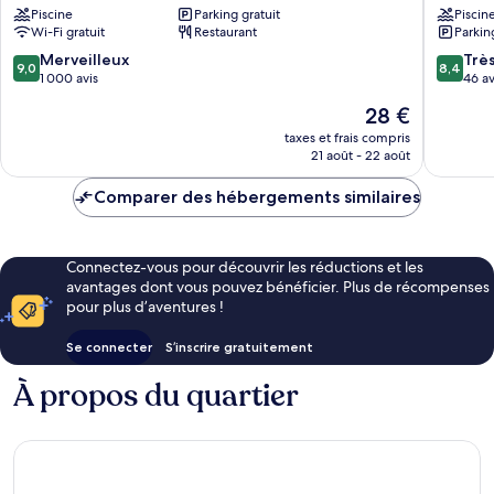
Piscine
Parking gratuit
Piscin
Pattaya
Pattaya
Wi-Fi gratuit
Restaurant
Parkin
(centre)
(centre)
9.0
8.4
Merveilleux
Trè
9,0
8,4
sur
sur
1 000 avis
46 av
10,
10,
Le
28 €
Merveilleux,
Très
nouveau
1 000 avis
bien,
taxes et frais compris
prix
21 août - 22 août
46 avis
est
de
Comparer des hébergements similaires
28 €
Connectez-vous pour découvrir les réductions et les
avantages dont vous pouvez bénéficier. Plus de récompenses
pour plus d’aventures !
Se connecter
S’inscrire gratuitement
À propos du quartier