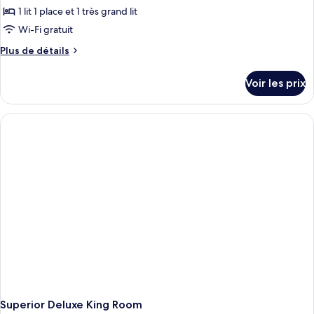
Familiale,
1 lit 1 place et 1 très grand lit
photos
2
pour
Wi-Fi gratuit
chambres
ce
Plus
Plus de détails
type
de
détails
de
Voir les prix
sur
chambre :
le
Premier
type
Triple
de
chambre
Room
Premier
Triple
Room
Superior Deluxe King Room