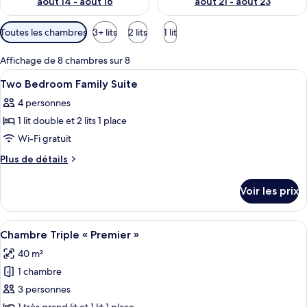
août 14 - août 16
août 21 - août 23
Filtres
Toutes les chambres
3+ lits
2 lits
1 lit
disponibles
pour
Affichage de 8 chambres sur 8
les
Afficher
Minibar, coffres-forts dans les chambr
5
Two Bedroom Family Suite
chambres
toutes
4 personnes
les
1 lit double et 2 lits 1 place
photos
pour
Wi-Fi gratuit
ce
Plus
Plus de détails
type
de
détails
de
Voir les prix
sur
chambre :
le
Two
type
Afficher
Une chambre d’hôtel avec deux lits, un
4
Bedroom
de
Chambre Triple « Premier »
toutes
chambre
Family
40 m²
Two
les
Suite
Bedroom
1 chambre
photos
Family
pour
3 personnes
Suite
ce