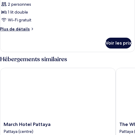
2 personnes
1 lit double
Wi-Fi gratuit
Plus
Plus de détails
de
détails
Voir les prix
sur
le
type
Hébergements similaires
de
chambre
March Hotel Pattaya
The Whis
Superior
Deluxe
King
Room
March
The
March Hotel Pattaya
The Wh
Hotel
Whisper
Pattaya (centre)
Pattaya 
Pattaya
Hotel