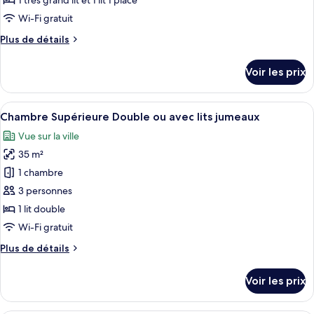
1 très grand lit et 1 lit 1 place
type
Wi-Fi gratuit
de
Plus
Plus de détails
chambre :
de
Chambre
détails
Voir les prix
sur
Triple
le
«
type
Afficher
Minibar, coffres-forts dans les chambr
Premier
8
de
Chambre Supérieure Double ou avec lits jumeaux
toutes
»
chambre
Vue sur la ville
Chambre
les
Triple
35 m²
photos
«
pour
1 chambre
Premier
ce
»
3 personnes
type
1 lit double
de
Wi-Fi gratuit
chambre :
Plus
Plus de détails
Chambre
de
Supérieure
détails
Voir les prix
Double
sur
le
ou
type