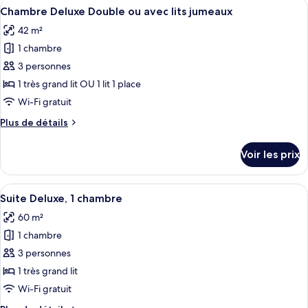
Afficher
Une chambre d’hôtel avec un grand lit
avec
5
de
Chambre Deluxe Double ou avec lits jumeaux
toutes
lits
chambre
42 m²
Chambre
les
jumeaux
Supérieure
1 chambre
photos
Double
pour
3 personnes
ou
ce
avec
1 très grand lit OU 1 lit 1 place
lits
type
Wi-Fi gratuit
jumeaux
de
Plus
Plus de détails
chambre :
de
Chambre
détails
Voir les prix
sur
Deluxe
le
Double
type
Afficher
Un lit à baldaquin avec des draps blan
ou
7
de
Suite Deluxe, 1 chambre
toutes
avec
chambre
60 m²
Chambre
les
lits
Deluxe
1 chambre
photos
jumeaux
Double
pour
3 personnes
ou
ce
avec
1 très grand lit
lits
type
Wi-Fi gratuit
jumeaux
de