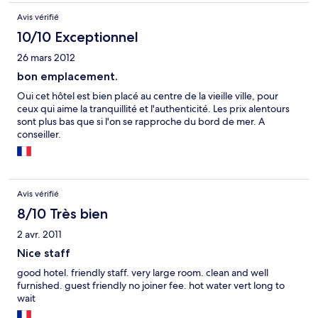
L'autre chambre est un peu mieux. Mais la gérante était très
Avis vérifié
désagréable; ton agressif et comportement très rude.
10/10 Exceptionnel
26 mars 2012
bon emplacement.
Oui cet hôtel est bien placé au centre de la vieille ville, pour
ceux qui aime la tranquillité et l'authenticité. Les prix alentours
sont plus bas que si l'on se rapproche du bord de mer. A
conseiller.
Avis vérifié
8/10 Très bien
2 avr. 2011
Nice staff
good hotel. friendly staff. very large room. clean and well
furnished. guest friendly no joiner fee. hot water vert long to
wait