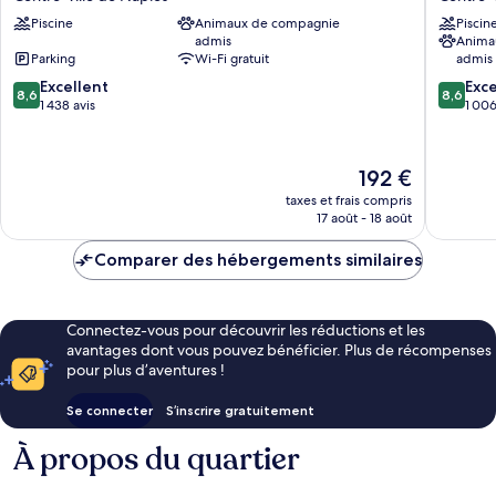
Hotel
Naples
Piscine
Animaux de compagnie
Piscin
Naples
Centre-
admis
Anima
Centre-
ville
Parking
Wi-Fi gratuit
admis
ville
de
8.6
8.6
de
Excellent
Naples
Exce
8,6
8,6
sur
sur
Naples
1 438 avis
1 006
10,
10,
Excellent,
Excellen
1 438 avis
1 006 av
Le
192 €
nouveau
taxes et frais compris
prix
17 août - 18 août
est
de
Comparer des hébergements similaires
192 €
Connectez-vous pour découvrir les réductions et les
avantages dont vous pouvez bénéficier. Plus de récompenses
pour plus d’aventures !
Se connecter
S’inscrire gratuitement
À propos du quartier