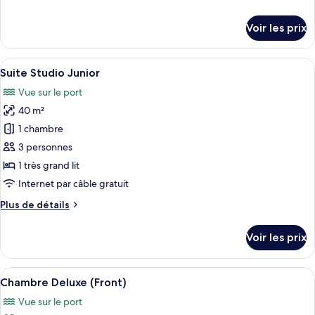
Suite
de
détails
Voir les prix
sur
le
type
Afficher
Une chambre d’hôtel avec un grand lit,
5
de
Suite Studio Junior
toutes
chambre
Vue sur le port
Suite
les
40 m²
photos
pour
1 chambre
ce
3 personnes
type
1 très grand lit
de
Internet par câble gratuit
chambre :
Plus
Plus de détails
Suite
de
Studio
détails
Voir les prix
Junior
sur
le
type
Afficher
Une chambre d’hôtel moderne dotée d’un
5
de
Chambre Deluxe (Front)
toutes
chambre
Vue sur le port
Suite
les