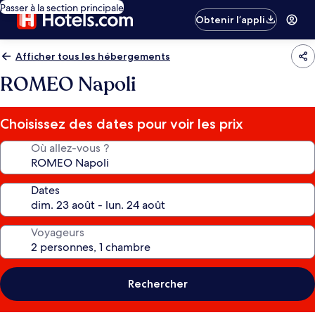
Passer à la section principale
Obtenir l’appli
Afficher tous les hébergements
ROMEO Napoli
Choisissez des dates pour voir les prix
Où allez-vous ?
Dates
Voyageurs
Rechercher