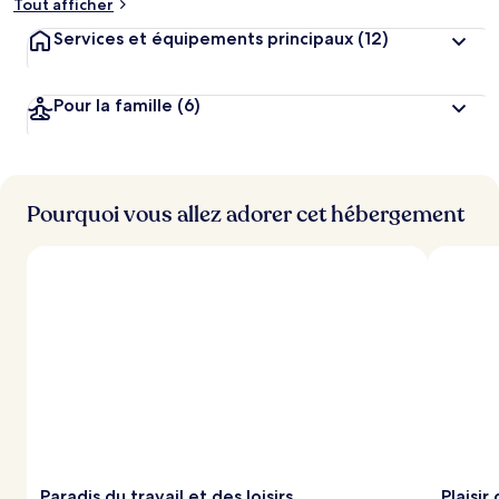
Tout afficher
Services et équipements principaux
(12)
Pour la famille
(6)
Pourquoi vous allez adorer cet hébergement
Paradis du travail et des loisirs
Plaisir 