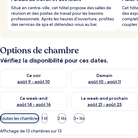
Situé en centre-ville, cet hôtel propose des salles de
Cet hôte
réunion et des postes de travail pour les besoins
des expé
professionnels. Après les heures d'ouverture, profitez
complets
des services de spa et détendez-vous au bar.
couples
Options de chambre
Vérifiez la disponibilité pour ces dates.
Vérifier la disponibilité pour ce soir août 9 - août 10
Vérifier la disponibilité pour 
Ce soir
Demain
août 9 - août 10
août 10 - août 11
Vérifier la disponibilité pour ce week-end août 14 - août 16
Vérifier la disponibilité pour
Ce week-end
Le week-end prochain
août 14 - août 16
août 21 - août 23
Filtres
Toutes les chambres
1 lit
2 lits
3+ lits
disponibles
pour
Affichage de 13 chambres sur 13
les
Une chambre d’hôtel moderne, dotée d’