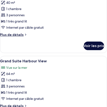
Deluxe,
40 m²
photos
vue
pour
1 chambre
port
ce
3 personnes
type
1 très grand lit
de
Internet par câble gratuit
chambre :
Plus
Plus de détails
Harbour
de
View
détails
Voir les prix
Junior
sur
le
Suite
type
Afficher
Une chambre d’hôtel moderne dotée d’u
5
de
Grand Suite Harbour View
toutes
chambre
Vue sur la mer
Harbour
les
View
64 m²
photos
Junior
pour
1 chambre
Suite
ce
3 personnes
type
1 très grand lit
de
Internet par câble gratuit
chambre :
Plus
Plus de détails