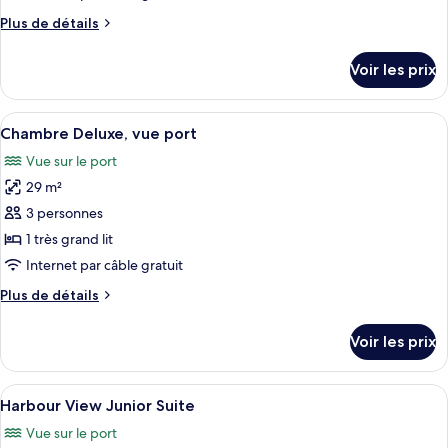
de
Plus
Plus de détails
chambre :
de
Chambre
détails
Voir les prix
sur
Double
le
Supérieure
type
Afficher
Une chambre d’hôtel moderne avec un 
5
de
Chambre Deluxe, vue port
toutes
chambre
Vue sur le port
Chambre
les
Double
29 m²
photos
Supérieure
pour
3 personnes
ce
1 très grand lit
type
Internet par câble gratuit
de
Plus
Plus de détails
chambre :
de
Chambre
détails
Voir les prix
sur
Deluxe,
le
vue
type
Afficher
Un grand lit avec du linge de lit blan
port
4
de
Harbour View Junior Suite
toutes
chambre
Vue sur le port
Chambre
les