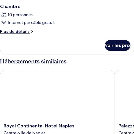
Chambre
10 personnes
Internet par câble gratuit
Plus
Plus de détails
de
détails
Voir les prix
sur
le
type
Hébergements similaires
de
chambre
Royal Continental Hotel Naples
Palazzo 
Chambre
Royal
Palazzo
Royal Continental Hotel Naples
Palazz
Continental
Caraccio
Centre-ville de Naples
Centre-v