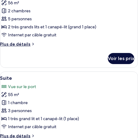
Double
56 m²
photos
pour
2 chambres
ce
5 personnes
type
2 très grands lits et 1 canapé-lit (grand 1 place)
de
Internet par câble gratuit
chambre :
Plus
Plus de détails
Suite
de
Deluxe
détails
Voir les prix
(Castle
sur
le
view)
type
Afficher
Une chambre d’hôtel moderne avec un g
5
de
Suite
toutes
chambre
Vue sur le port
Suite
les
Deluxe
55 m²
photos
(Castle
pour
1 chambre
view)
ce
3 personnes
type
1 très grand lit et 1 canapé-lit (1 place)
de
Internet par câble gratuit
chambre :
Plus
Plus de détails