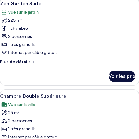
Afficher
7
Zen Garden Suite
chambres
toutes
Vue sur le jardin
les
225 m²
photos
pour
1 chambre
ce
2 personnes
type
1 très grand lit
de
Internet par câble gratuit
chambre :
Plus
Plus de détails
Zen
de
Garden
détails
Voir les prix
Suite
sur
le
type
Afficher
Chambre Double Supérieure | Literie de
2
de
Chambre Double Supérieure
toutes
chambre
Vue sur la ville
Zen
les
Garden
25 m²
photos
Suite
pour
2 personnes
ce
1 très grand lit
type
Internet par câble gratuit