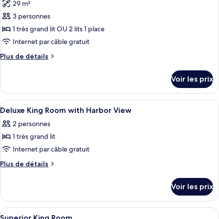
Studio
29 m²
photos
Junior
pour
3 personnes
ce
1 très grand lit OU 2 lits 1 place
type
Internet par câble gratuit
de
Plus
Plus de détails
chambre :
de
Chambre
détails
Voir les prix
sur
Deluxe
le
(Front)
type
Afficher
Literie de qualité supérieure, minibar,
5
de
Deluxe King Room with Harbor View
toutes
chambre
2 personnes
Chambre
les
Deluxe
1 très grand lit
photos
(Front)
pour
Internet par câble gratuit
ce
Plus
Plus de détails
type
de
détails
de
Voir les prix
sur
chambre :
le
Deluxe
type
Afficher
Literie de qualité supérieure, minibar,
3
King
de
Superior King Room