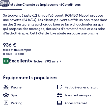
83+
Présentation
Chambres
Emplacement
Conditions
Se trouvant à juste 6,2 km de l’aéroport, ROMEO Napoli propose
une navette (24 h/24). Les clients peuvent s'offrir un bon repas dans
un des 2 restaurants au choix ou bien se faire chouchouter au spa
qui propose des massages, des soins d'aromathérapie et des soins
d'hydrothérapie. Cet hôtel de luxe abrite en outre une piscine
extérieure, une terrasse sur le toit et un bar en bord de piscine. Les
autres voyageurs ne disent que du bien en ce qui concerne le
Le
936 €
personnel attentionné. De là, les transports publics ne sont qu'à
prix
taxes et frais compris
quelques pas : la preuve avec Arrêt de tram Via Colombo - Porto et
actuel
11 août - 12 août
Arrêt de tram Via Colombo - De Gasperi, très proches.
Piscine extérieure
est
Avis
Excellent
8,8
Afficher 792 avis
de
8,8 sur 10
voyageurs
936 €.
Équipements populaires
Piscine
Petit déjeuner gratuit
Spa
Transfert aéroport
Parking
Accès Internet