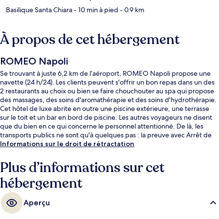
Basilique Santa Chiara
- 10 min à pied
- 0.9 km
À propos de cet hébergement
ROMEO Napoli
Se trouvant à juste 6,2 km de l’aéroport, ROMEO Napoli propose une
navette (24 h/24). Les clients peuvent s'offrir un bon repas dans un des
2 restaurants au choix ou bien se faire chouchouter au spa qui propose
des massages, des soins d'aromathérapie et des soins d'hydrothérapie.
Cet hôtel de luxe abrite en outre une piscine extérieure, une terrasse
sur le toit et un bar en bord de piscine. Les autres voyageurs ne disent
que du bien en ce qui concerne le personnel attentionné. De là, les
transports publics ne sont qu'à quelques pas : la preuve avec Arrêt de
tram Via Colombo - Porto et Arrêt de tram Via Colombo - De Gasperi,
Informations sur le droit de rétractation
très proches.
Plus d’informations sur cet
hébergement
Aperçu