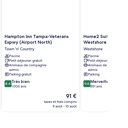
ands
s,
n-
meurs
Hampton
Home2
Hampton Inn Tampa-Veterans
Home2 Suites by Hi
Inn
Suites
Expwy (Airport North)
Westshore Airport, F
Tampa-
by
Town 'n' Country
Westshore
Veterans
Hilton
Expwy
Piscine
Tampa
Piscine
Petit déjeuner gratuit
Petit déjeuner gratuit
(Airport
Westshore
Animaux de compagnie
Animaux de compagnie
North)
Airport,
admis
admis
Town
FL
Parking gratuit
Parking
'n'
Westshore
8.4
9.0
Très bien
Merveilleux
Country
8,4
9,0
sur
sur
1 006 avis
851 avis
10,
10,
Le
91 €
Très
Merveilleux,
u
nouveau
bien,
851 avis
taxes et frais compris
tax
prix
9 août - 10 août
1 006 avis
est
de
91 €