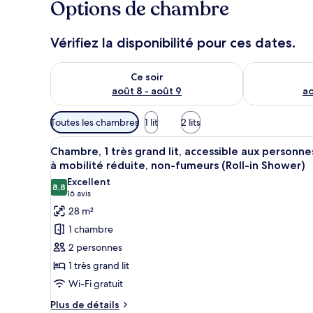
Options de chambre
Vérifiez la disponibilité pour ces dates.
Vérifier la disponibilité pour ce soir août 8 - août 9
Vérifier la di
Ce soir
août 8 - août 9
ao
Filtres
Toutes les chambres
1 lit
2 lits
disponibles
Afficher
Une chambre d’hôtel avec un gra
pour
6
Chambre, 1 très grand lit, accessible aux personne
toutes
les
à mobilité réduite, non-fumeurs (Roll-in Shower)
les
chambres
Excellent
8,8
photos
8,8 sur 10
(16 avis)
16 avis
pour
28 m²
ce
1 chambre
type
2 personnes
de
1 très grand lit
chambre :
Wi-Fi gratuit
Chambre,
1
Plus
Plus de détails