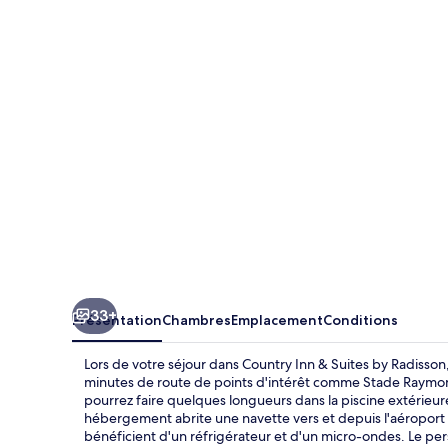
Inn
&
Suites
by
Radisson,
Tampa
Airport
North,
FL
33+
Présentation
Chambres
Emplacement
Conditions
Lors de votre séjour dans Country Inn & Suites by Radisson
minutes de route de points d'intérêt comme Stade Raymond
pourrez faire quelques longueurs dans la piscine extérieu
hébergement abrite une navette vers et depuis l'aéroport e
bénéficient d'un réfrigérateur et d'un micro-ondes. Le p