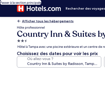
Passer à la section principale
Rechercher des voyage
Afficher tous les hébergements
Hôte professionnel
Country Inn & Suites b
Hébergement
2.5 étoiles
Hôtel à Tampa avec une piscine extérieure et un centre de 
Choisissez des dates pour voir les prix
Où allez-vous ?
Galerie
photos
de
l’hébergement
Country