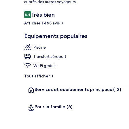
auprès des autres voyageurs.
Avis
Très bien
8,4
8,4 sur 10
voyageurs
Afficher 1 463 avis
Extérieur
Équipements populaires
Piscine
Transfert aéroport
Wi-Fi gratuit
Tout afficher
Services et équipements principaux
(12)
Pour la famille
(6)