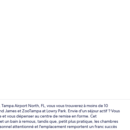
Literie de qu
, Tampa Airport North, FL, vous vous trouverez à moins de 10
 James et ZooTampa at Lowry Park. Envie d'un séjour actif ? Vous
re et vous dépenser au centre de remise en forme. Cet
Hall
t un bain à remous, tandis que, petit plus pratique, les chambres
ersonnel attentionné et l'emplacement remportent un franc succès