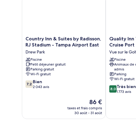
1
très
grand
lit,
non-
fumeurs
Country
Quality
Country Inn & Suites by Radisson,
Quality Inn
Inn
Inn
RJ Stadium - Tampa Airport East
Cruise Port
&
Tampa
Drew Park
Vue sur le Gol
Suites
Airport
by
Piscine
-
Piscine
Petit déjeuner gratuit
Animaux de
Radisson,
Cruise
Parking gratuit
admis
RJ
Port
Wi-Fi gratuit
Parking
Stadium
Vue
Wi-Fi gratuit
7.2
-
Bien
sur
7,2
8.0
Très bien
sur
Tampa
2 043 avis
le
8,0
sur
1 773 avis
10,
Airport
Golf
10,
Bien,
East
Le
86 €
Très
2 043 avis
Drew
nouveau
bien,
taxes et frais compris
Park
prix
30 août - 31 août
1 773 avis
est
de
86 €