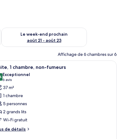
-end août 14 - août 16
Vérifier la disponibilité pour le week-end prochain août 21 - 
Le week-end prochain
août 21 - août 23
Affichage de 6 chambres sur 6
 une petite table de nuit et une fenêtre avec des stores.
n bureau, une lampe et une fenêtre avec des stores.
fficher
Une chambre d’hôtel avec deux lits, un bureau
11
ite, 1 chambre, non-fumeurs
outes
Exceptionnel
s
4
9,4 sur 10
(6 avis)
6 avis
hotos
37 m²
our
1 chambre
e
5 personnes
ype
2 grands lits
e
Wi-Fi gratuit
hambre :
ite,
us
us de détails
e