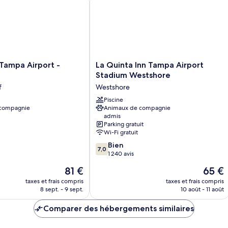
1
2
chambre,
gr
non-
lit
fumeurs
no
fu
La
 Tampa Airport -
La Quinta Inn Tampa Airport
Quinta
Stadium Westshore
Inn
f
Westshore
Tampa
Airport
Piscine
 compagnie
Animaux de compagnie
Stadium
admis
Westshore
Parking gratuit
Westshore
Wi-Fi gratuit
7.0
Bien
7,0
sur
1 240 avis
10,
Le
Le
81 €
65 €
Bien,
nouveau
nouvea
1 240 avis
taxes et frais compris
taxes et frais compris
prix
prix
8 sept. - 9 sept.
10 août - 11 août
est
est
de
de
Comparer des hébergements similaires
81 €
65 €