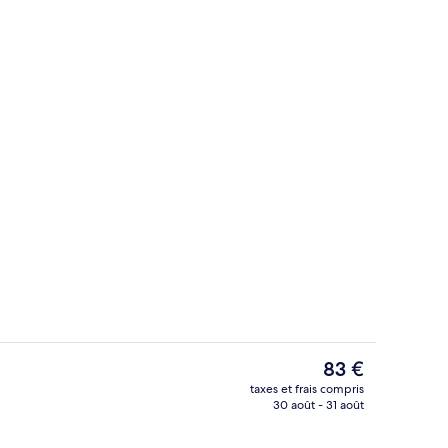
alité supérieure, couette en duvet d'oie, bureau
Salle de remise en forme
Le
83 €
prix
taxes et frais compris
actuel
30 août - 31 août
Hall
est
de