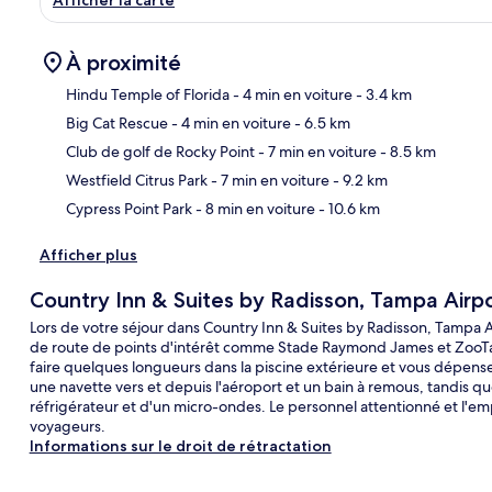
À proximité
Hindu Temple of Florida
- 4 min en voiture
- 3.4 km
Big Cat Rescue
- 4 min en voiture
- 6.5 km
Car
Club de golf de Rocky Point
- 7 min en voiture
- 8.5 km
Westfield Citrus Park
- 7 min en voiture
- 9.2 km
Cypress Point Park
- 8 min en voiture
- 10.6 km
Afficher plus
Country Inn & Suites by Radisson, Tampa Airpo
Lors de votre séjour dans Country Inn & Suites by Radisson, Tampa A
de route de points d'intérêt comme Stade Raymond James et ZooTamp
faire quelques longueurs dans la piscine extérieure et vous dépen
une navette vers et depuis l'aéroport et un bain à remous, tandis qu
réfrigérateur et d'un micro-ondes. Le personnel attentionné et l'
voyageurs.
Informations sur le droit de rétractation