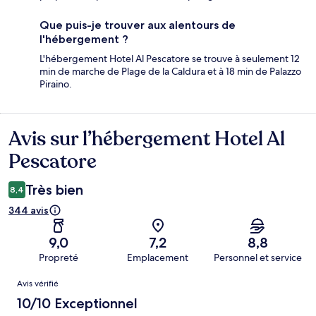
Que puis-je trouver aux alentours de
l'hébergement ?
L'hébergement Hotel Al Pescatore se trouve à seulement 12
min de marche de Plage de la Caldura et à 18 min de Palazzo
Piraino.
Avis sur l’hébergement Hotel Al
Avis
Pescatore
Très bien
8,4
344 avis
9,0
7,2
8,8
Propreté
Emplacement
Personnel et service
Avis
Avis vérifié
10/10 Exceptionnel