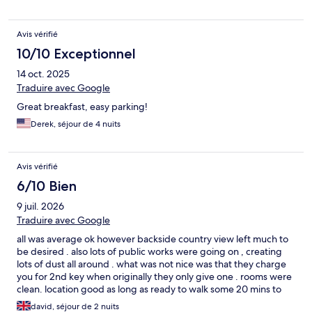
Avis vérifié
10/10 Exceptionnel
14 oct. 2025
Traduire avec Google
Great breakfast, easy parking!
Derek, séjour de 4 nuits
Avis vérifié
6/10 Bien
9 juil. 2026
Traduire avec Google
all was average ok however backside country view left much to
be desired . also lots of public works were going on , creating
lots of dust all around . what was not nice was that they charge
you for 2nd key when originally they only give one . rooms were
clean. location good as long as ready to walk some 20 mins to
old town , which has nice sea views of the marina .
david, séjour de 2 nuits