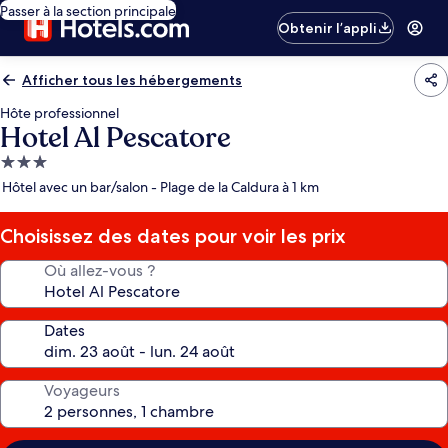
Passer à la section principale
Obtenir l’appli
Afficher tous les hébergements
Hôte professionnel
Hotel Al Pescatore
Hébergement
3.0 étoiles
Hôtel avec un bar/salon - Plage de la Caldura à 1 km
Choisissez des dates pour voir les prix
Où allez-vous ?
Dates
Voyageurs