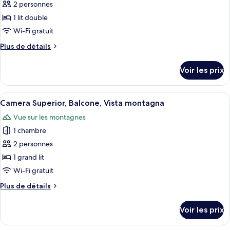
pour
2 personnes
vista
ce
mare
1 lit double
type
Wi-Fi gratuit
de
Plus
Plus de détails
chambre :
de
Chambre
détails
Voir les prix
sur
Supérieure,
le
1
type
Afficher
Une terrasse ensoleillée avec un planch
lit
6
de
Camera Superior, Balcone, Vista montagna
toutes
double,
chambre
Vue sur les montagnes
Chambre
les
balcon,
Supérieure,
1 chambre
photos
vue
1
pour
2 personnes
mer
lit
ce
double,
1 grand lit
balcon,
type
Wi-Fi gratuit
vue
de
mer
Plus
Plus de détails
chambre :
de
Camera
détails
Voir les prix
sur
Superior,
le
Balcone,