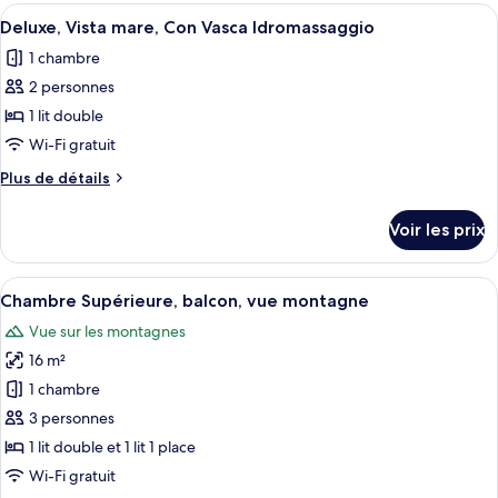
type
Afficher
Une chambre d’hôtel moderne avec une t
Vista
5
de
Deluxe, Vista mare, Con Vasca Idromassaggio
toutes
montagna
chambre
1 chambre
Camera
les
Superior,
2 personnes
photos
Balcone,
pour
1 lit double
Vista
ce
montagna
Wi-Fi gratuit
type
Plus
Plus de détails
de
de
chambre :
détails
Voir les prix
sur
Deluxe,
le
Vista
type
Afficher
Une chambre d’hôtel avec un lit, une t
mare,
4
de
Chambre Supérieure, balcon, vue montagne
toutes
chambre
Con
Vue sur les montagnes
Deluxe,
les
Vasca
Vista
16 m²
photos
Idromassaggio
mare,
pour
1 chambre
Con
ce
Vasca
3 personnes
Idromassaggio
type
1 lit double et 1 lit 1 place
de
Wi-Fi gratuit
chambre :