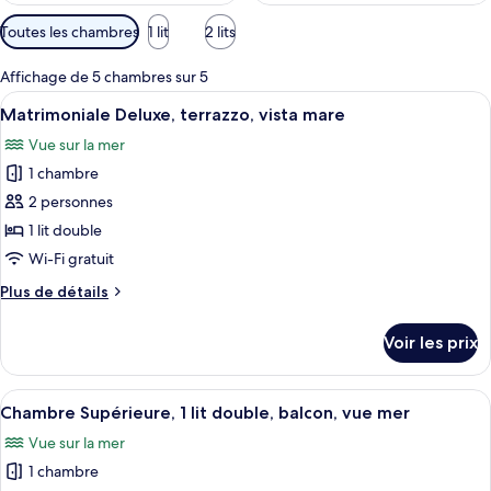
Filtres
Toutes les chambres
1 lit
2 lits
disponibles
pour
Affichage de 5 chambres sur 5
les
Afficher
Une chambre à coucher avec un lit, un b
6
Matrimoniale Deluxe, terrazzo, vista mare
chambres
toutes
Vue sur la mer
les
1 chambre
photos
pour
2 personnes
ce
1 lit double
type
Wi-Fi gratuit
de
Plus
Plus de détails
chambre :
de
Matrimoniale
détails
Voir les prix
sur
Deluxe,
le
terrazzo,
type
Afficher
Une chambre moderne avec un grand lit,
vista
14
de
Chambre Supérieure, 1 lit double, balcon, vue mer
toutes
mare
chambre
Vue sur la mer
Matrimoniale
les
Deluxe,
1 chambre
photos
terrazzo,