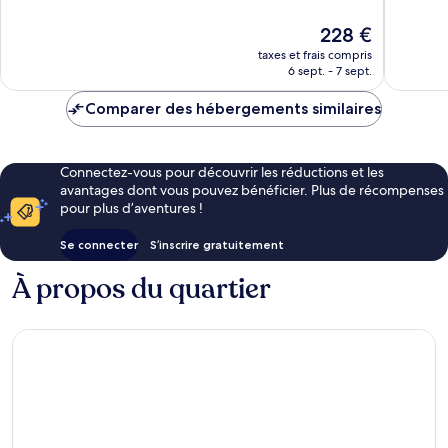
10,
10,
Très
Exceptio
Le
228 €
bien,
83 avis
nouveau
taxes et frais compris
356 avis
prix
6 sept. - 7 sept.
est
de
Comparer des hébergements similaires
228 €
Connectez-vous pour découvrir les réductions et les
avantages dont vous pouvez bénéficier. Plus de récompenses
pour plus d’aventures !
Se connecter
S’inscrire gratuitement
À propos du quartier