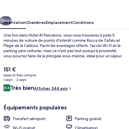
Pescatore
cédent
Suivant
60+
Présentation
Chambres
Emplacement
Conditions
Une fois dans Hotel Al Pescatore, vous vous trouverez à juste 5
minutes de voiture de points d'intérêt comme Rocca de Cefalu et
Plage de la Caldura. Parmi les avantages offerts, l'accès Wi-Fi et le
parking sans voiturier, mais ce n'est pas tout puisqu'à proximité,
vous pourrez faire de la plongée sous-marine, idéal pour un séjour
actif. Au menu des petits plus offerts sur place, on trouve un bar /
salon et une terrasse. Sympa non ? Les autres voyageurs adorent le
Le
151 €
personnel attentionné.
prix
taxes et frais compris
actuel
1 sept. - 2 sept.
Chambre Supérieure, 1 lit double, balc
est
Avis
Très bien
8,4
Afficher 344 avis
de
8,4 sur 10
voyageurs
151 €.
Équipements populaires
Transfert aéroport
Parking gratuit
Wi-Fi gratuit
Climatisation