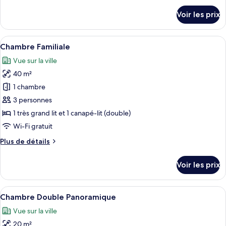
Duplex
détails
Voir les prix
sur
le
type
Afficher
Une chambre d’hôtel comprenant un lit,
7
de
Chambre Familiale
toutes
chambre
Vue sur la ville
Appartement
les
Duplex
40 m²
photos
pour
1 chambre
ce
3 personnes
type
1 très grand lit et 1 canapé-lit (double)
de
Wi-Fi gratuit
chambre :
Plus
Plus de détails
Chambre
de
Familiale
détails
Voir les prix
sur
le
type
Afficher
Une chambre d’hôtel avec un lit, une t
5
de
Chambre Double Panoramique
toutes
chambre
Vue sur la ville
Chambre
les
Familiale
20 m²