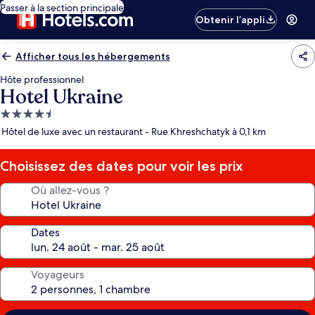
Passer à la section principale
Obtenir l’appli
Afficher tous les hébergements
Hôte professionnel
Hotel Ukraine
Hébergement
4.5 étoiles
Hôtel de luxe avec un restaurant - Rue Khreshchatyk à 0,1 km
Choisissez des dates pour voir les prix
Où allez-vous ?
Dates
Voyageurs