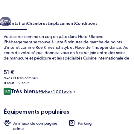
cédent
Suivant
71+
Présentation
Chambres
Emplacement
Conditions
Vous serez comme un coq en pâte dans Hotel Ukraine !
L'hébergement se trouve à juste 5 minutes de marche de points
d'intérêt comme Rue Khreshchatyk et Place de l'Indépendance. Au
cours de votre séjour, donnez-vous en à cœur joie entre des soins
de manucure et pédicure et les spécialités Cuisine internationale de
l'établissement Ukraine, qui est ouvert pour le petit déjeuner, le
déjeuner et le dîner. Cet hôtel de luxe abrite en outre un bar / salon,
Le
51 €
une salle de fitness ouverte 24 h/24 et un snack-bar/une épicerie
prix
taxes et frais compris
fine.
actuel
11 août - 12 août
Petit déjeuner buffet servi tous les j
est
Avis
Très bien
8,2
Afficher 1 001 avis
de
8,2 sur 10
voyageurs
51 €.
Équipements populaires
Animaux de compagnie
Parking
admis