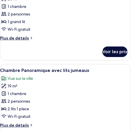
photos
pour
1 chambre
ce
2 personnes
type
1 grand lit
de
Wi-Fi gratuit
chambre :
Plus
Plus de détails
Chambre
de
Double
détails
Voir les prix
Panoramique
sur
le
type
Afficher
Une chambre d’hôtel avec deux lits, un
5
de
Chambre Panoramique avec lits jumeaux
toutes
chambre
Vue sur la ville
Chambre
les
Double
19 m²
photos
Panoramique
pour
1 chambre
ce
2 personnes
type
2 lits 1 place
de
Wi-Fi gratuit
chambre :
Plus
Plus de détails
Chambre
de