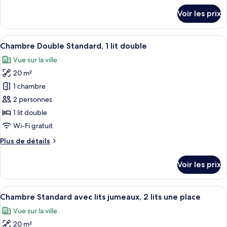
Panoramique
détails
Voir les prix
avec
sur
le
lits
type
Afficher
Une chambre d’hôtel équipée d’un lit, 
jumeaux
7
de
Chambre Double Standard, 1 lit double
toutes
chambre
Vue sur la ville
Chambre
les
Panoramique
20 m²
photos
avec
pour
1 chambre
lits
ce
jumeaux
2 personnes
type
1 lit double
de
Wi-Fi gratuit
chambre :
Plus
Plus de détails
Chambre
de
Double
détails
Voir les prix
Standard,
sur
le
1
type
Afficher
Une chambre d’hôtel avec deux lits, un
lit
8
de
Chambre Standard avec lits jumeaux, 2 lits une place
toutes
double
chambre
Vue sur la ville
Chambre
les
Double
20 m²
photos