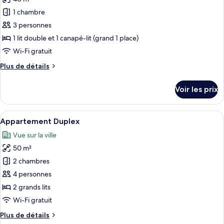
Suite
les
Affaires,
1 chambre
photos
1
pour
3 personnes
chambre
ce
1 lit double et 1 canapé-lit (grand 1 place)
type
Wi-Fi gratuit
de
Plus
Plus de détails
chambre :
de
Suite
détails
Voir les prix
sur
Luxe
le
type
Afficher
Une chambre d’hôtel avec un grand lit
4
de
Appartement Duplex
toutes
chambre
Vue sur la ville
Suite
les
Luxe
50 m²
photos
pour
2 chambres
ce
4 personnes
type
2 grands lits
de
Wi-Fi gratuit
chambre :
Plus
Plus de détails
Appartement
de