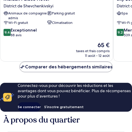
Palace
Loft
District de Shevchenkivskyi
District
Hotel
Hotel
Animaux de compagnie
Parking gratuit
Spa
District
by
admis
de
Rixwell
Wi-Fi gratuit
Climatisation
Wi-Fi 
Shevchenkivskyi
District
9.4
9.2
Exceptionnel
de
Mer
9,4
9,2
sur
sur
88 avis
Pechers
539 a
10,
10,
Le
65 €
Exceptionnel,
Merveill
nouveau
88 avis
539 avis
taxes et frais compris
prix
11 août - 12 août
est
de
Comparer des hébergements similaires
65 €
Connectez-vous pour découvrir les réductions et les
avantages dont vous pouvez bénéficier. Plus de récompenses
pour plus d’aventures !
Se connecter
S’inscrire gratuitement
À propos du quartier