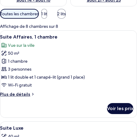
août 14 - août 16
août 21 - août 23
Filtres
Toutes les chambres
1 lit
2 lits
disponibles
pour
Affichage de 8 chambres sur 8
les
Afficher
Une chambre d’hôtel avec un grand lit
8
Suite Affaires, 1 chambre
chambres
toutes
Vue sur la ville
les
50 m²
photos
pour
1 chambre
ce
3 personnes
type
1 lit double et 1 canapé-lit (grand 1 place)
de
Wi-Fi gratuit
chambre :
Plus
Plus de détails
Suite
de
Affaires,
détails
Voir les prix
1
sur
le
chambre
type
Afficher
Une chambre d’hôtel avec un lit, un bu
8
de
Suite Luxe
toutes
chambre
40 m²