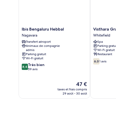
Room
Ibis
Visthara
Ibis Bengaluru Hebbal
Visthara Gr
Bengaluru
Grands
Nagavara
Whitefield
Hebbal
Whitefield
Transfert aéroport
Spa
Nagavara
Animaux de compagnie
Parking gratu
admis
Wi-Fi gratuit
Parking gratuit
Restaurant
Wi-Fi gratuit
6.0
6,0
1 avis
8.4
Très bien
sur
8,4
sur
59 avis
10,
10,
1 avis
Très
bien,
Le
47 €
59 avis
nouveau
taxes et frais compris
prix
29 août - 30 août
est
de
47 €