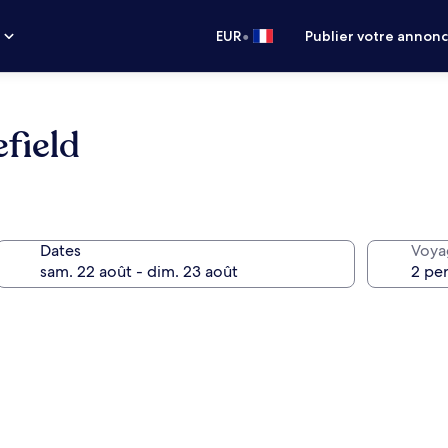
•
s
EUR
Publier votre annon
field
Dates
Voya