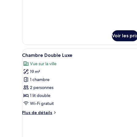
jumeaux
Deluxe
avec
lits
jumeaux
Voir les pri
Afficher
Une chambre d’hôtel moderne é
9
Chambre Double Luxe
toutes
Vue sur la ville
les
19 m²
photos
pour
1 chambre
ce
2 personnes
type
1 lit double
de
Wi-Fi gratuit
chambre :
Plus
Plus de détails
Chambre
de
Double
détails
Luxe
sur
le