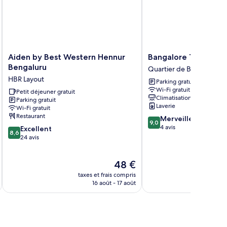
Aiden
Bangalore
Aiden by Best Western Hennur
Bangalore Times by 
by
Times
Bengaluru
Quartier de Brookefield
Best
by
HBR Layout
Parking gratuit
Western
Alaya
Wi-Fi gratuit
Hennur
Petit déjeuner gratuit
Stays
Climatisation
Parking gratuit
Bengaluru
Quartier
Laverie
Wi-Fi gratuit
HBR
de
Restaurant
9.0
Merveilleux
Layout
Brookefield
9,0
sur
4 avis
8.6
Excellent
8,6
10,
sur
24 avis
Merveilleux,
10,
4 avis
Excellent,
Le
48 €
24 avis
u
nouveau
taxes et frais compris
prix
16 août - 17 août
est
de
48 €