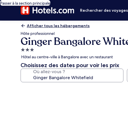
Passer à la section principale
Rechercher des voyage
Afficher tous les hébergements
Hôte professionnel
Ginger Bangalore White
Hébergement
3.0 étoiles
Hôtel au centre-ville à Bangalore avec un restaurant
Choisissez des dates pour voir les prix
Où allez-vous ?
Galerie
photos
de
l’hébergement
Ginger