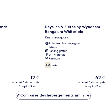
Days
ands
Days Inn & Suites by Wyndham
Inn
Bengaluru Whitefield
&
Krishnarajapura
Suites
it
by
Animaux de compagnie
admis
Wyndham
Parking gratuit
Bengaluru
Wi-Fi gratuit
Whitefield
Restaurant
Krishnarajapura
2.0
2,0
1 avis
sur
10,
Le
Le
12 €
62 €
1 avis
nouveau
nouvea
taxes et frais compris
taxes et frais compris
prix
prix
8 sept. - 9 sept.
6 sept. - 7 sept.
est
est
de
de
Comparer des hébergements similaires
12 €
62 €