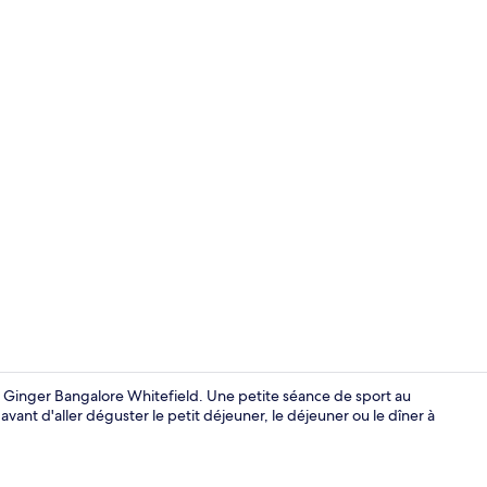
Bâtiment de
s Ginger Bangalore Whitefield. Une petite séance de sport au
vant d'aller déguster le petit déjeuner, le déjeuner ou le dîner à
Réception