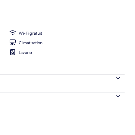
r, déjeuner et dîner servis sur place
Wi-Fi gratuit
Climatisation
Laverie