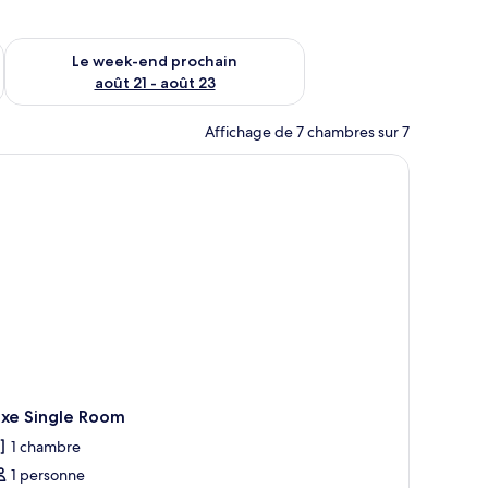
-end août 14 - août 16
Vérifier la disponibilité pour le week-end prochain août 21 - 
Le week-end prochain
août 21 - août 23
Affichage de 7 chambres sur 7
’un lit, d’une armoire, d’une coiffeuse et d’une œuvre d’art accrochée au 
uxe Single Room
1 chambre
1 personne