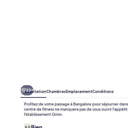
Bangalore
Whitefield
33+
Présentation
Chambres
Emplacement
Conditions
Profitez de votre passage à Bangalore pour séjourner dan
centre de fitness ne manquera pas de vous ouvrir l'appétit a
l'établissement Qmin.
Avis
Bien
6,0