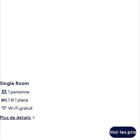
de
chambre
Superior
Twin
Room
Single Room
1 personne
1 lit 1 place
Wi-Fi gratuit
Plus
Plus de détails
de
détails
Voir les prix
sur
le