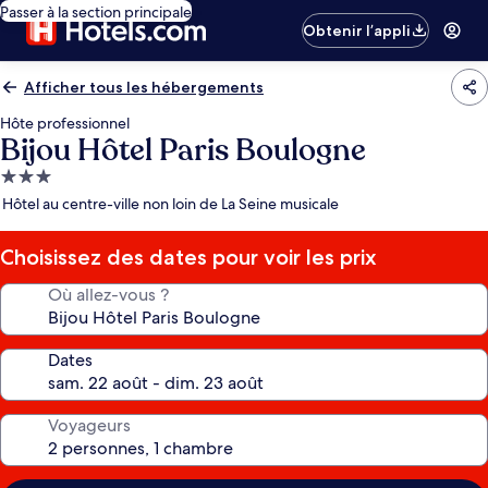
Passer à la section principale
Obtenir l’appli
Afficher tous les hébergements
Hôte professionnel
Bijou Hôtel Paris Boulogne
Hébergement
3.0 étoiles
Hôtel au centre-ville non loin de La Seine musicale
Choisissez des dates pour voir les prix
Où allez-vous ?
Dates
Voyageurs