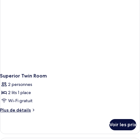
chambre
Chambre
Familiale
Superior Twin Room
2 personnes
2 lits 1 place
Wi-Fi gratuit
Plus
Plus de détails
de
détails
Voir les prix
sur
le
type