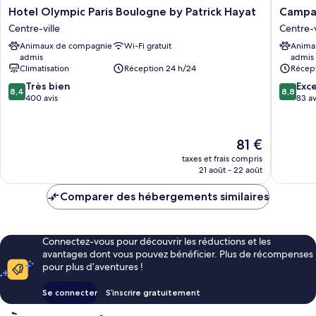
Hotel
Campani
Hotel Olympic Paris Boulogne by Patrick Hayat
Campan
Olympic
PRIME
Centre-ville
Centre-v
Paris
-
Animaux de compagnie
Wi-Fi gratuit
Anima
Boulogne
Paris
admis
admis
by
Ouest
Climatisation
Réception 24 h/24
Récept
Patrick
Boulog
8.4
8.8
Hayat
Très bien
Centre-
Exce
8,4
8,8
sur
sur
Centre-
400 avis
ville
83 av
10,
10,
ville
Très
Excellen
bien,
83 avis
Le
81 €
400 avis
nouveau
taxes et frais compris
prix
21 août - 22 août
est
de
Comparer des hébergements similaires
81 €
Connectez-vous pour découvrir les réductions et les
avantages dont vous pouvez bénéficier. Plus de récompenses
pour plus d’aventures !
Se connecter
S’inscrire gratuitement