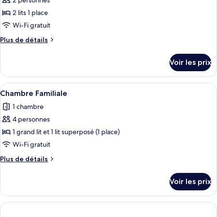
2 personnes
photos
Supérieure
pour
2 lits 1 place
ce
Wi-Fi gratuit
type
Plus
Plus de détails
de
de
chambre :
détails
Voir les prix
sur
Chambre
le
Supérieure
type
Afficher
Une chambre d’hôtel avec des lits supe
avec
4
de
Chambre Familiale
toutes
chambre
lits
1 chambre
Chambre
les
jumeaux
Supérieure
4 personnes
photos
avec
pour
1 grand lit et 1 lit superposé (1 place)
lits
ce
jumeaux
Wi-Fi gratuit
type
Plus
Plus de détails
de
de
chambre :
détails
Voir les prix
sur
Chambre
le
Familiale
type
de