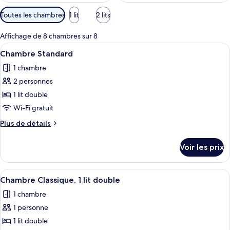
Filtres
Toutes les chambres
1 lit
2 lits
disponibles
pour
Affichage de 8 chambres sur 8
les
Afficher
Une chambre d’hôtel avec un grand lit,
4
Chambre Standard
chambres
toutes
1 chambre
les
2 personnes
photos
pour
1 lit double
ce
Wi-Fi gratuit
type
Plus
Plus de détails
de
de
chambre :
détails
Voir les prix
sur
Chambre
le
Standard
type
Afficher
Une chambre d’hôtel avec un lit, des or
4
de
Chambre Classique, 1 lit double
toutes
chambre
1 chambre
Chambre
les
Standard
1 personne
photos
pour
1 lit double