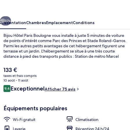
Paris
Boulogne
cédent
Suivant
37+
Présentation
Chambres
Emplacement
Conditions
Bijou Hôtel Paris Boulogne vous installe à juste 5 minutes de voiture
de points d'intérêt comme Parc des Princes et Stade Roland-Garros.
Parmi les autres petits avantages de cet hébergement figurent une
terrasse et un jardin. L'hébergement se situe à une très courte
distance à pied des transports publics : Station de métro Marcel
Sembat se trouve à 4 min et Station de métro Billancourt, à 5 min.
Le
133 €
prix
taxes et frais compris
actuel
10 août - 11 août
Bar (sur place)
est
Avis
Exceptionnel
9,4
Afficher 75 avis
de
9,4 sur 10
voyageurs
133 €.
Équipements populaires
Wi-Fi gratuit
Climatisation
Laverie
Réception 24 h/24