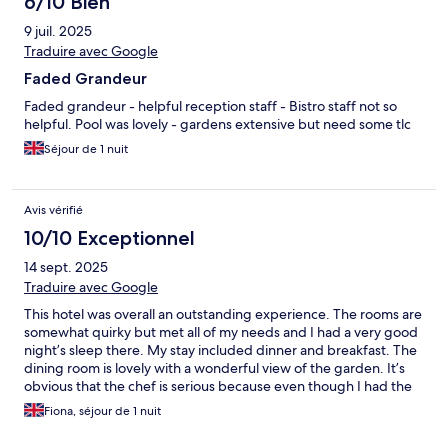
6/10 Bien
9 juil. 2025
Traduire avec Google
Faded Grandeur
Faded grandeur - helpful reception staff - Bistro staff not so
helpful. Pool was lovely - gardens extensive but need some tlc
Séjour de 1 nuit
Avis vérifié
10/10 Exceptionnel
14 sept. 2025
Traduire avec Google
This hotel was overall an outstanding experience. The rooms are
somewhat quirky but met all of my needs and I had a very good
night’s sleep there. My stay included dinner and breakfast. The
dining room is lovely with a wonderful view of the garden. It’s
obvious that the chef is serious because even though I had the
“cheaper” option, my dinner was still better than many other
Fiona, séjour de 1 nuit
places I have been on my trip. I also found the staff to be very
helpful and friendly. In short, I would go out of my way to stay at