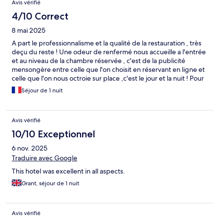
Avis vérifié
4/10 Correct
8 mai 2025
A part le professionnalisme et la qualité de la restauration , très
deçu du reste ! Une odeur de renfermé nous accueille a l'entrée
et au niveau de la chambre réservée , c'est de la publicité
mensongère entre celle que l'on choisit en réservant en ligne et
celle que l'on nous octroie sur place ,c'est le jour et la nuit ! Pour
le prix si onéreux , c'est déplorable. Je ne recommande pas cet
Séjour de 1 nuit
établissement ou alors revoir toute l'architecture. Par contre ,
l'extérieur est très beau et apaisant.
Avis vérifié
10/10 Exceptionnel
6 nov. 2025
Traduire avec Google
This hotel was excellent in all aspects.
Grant, séjour de 1 nuit
Avis vérifié