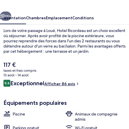
cédent
Suivant
39+
Présentation
Chambres
Emplacement
Conditions
Lors de votre passage à Loué, Hotel Ricordeau est un choix excellent
où séjourner. Après avoir profité de la piscine extérieure, vous
pourrez reprendre des forces dans l'un des 2 restaurants ou vous
détendre autour d'un verre au bar/salon. Parmi les avantages offerts
par cet hébergement : une terrasse et un jardin.
Le
117 €
prix
taxes et frais compris
actuel
13 août - 14 août
Entrée de l’hébergement
est
Avis
Exceptionnel
9,4
Afficher 86 avis
de
9,4 sur 10
voyageurs
117 €.
Équipements populaires
Piscine
Animaux de compagnie
admis
Parking gratuit
Wi-Fi gratuit