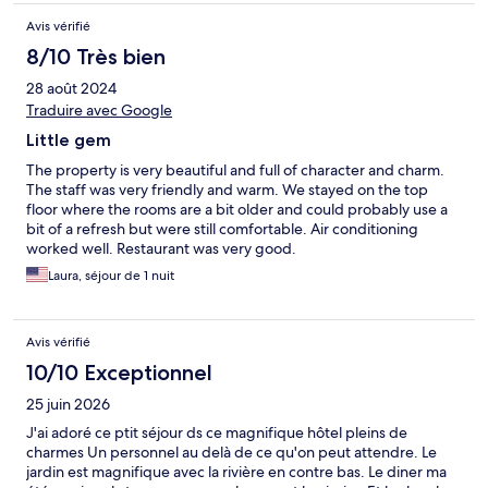
this hotel again, even for a few nights.
Avis vérifié
8/10 Très bien
28 août 2024
Traduire avec Google
Little gem
The property is very beautiful and full of character and charm.
The staff was very friendly and warm. We stayed on the top
floor where the rooms are a bit older and could probably use a
bit of a refresh but were still comfortable. Air conditioning
worked well. Restaurant was very good.
Laura, séjour de 1 nuit
Avis vérifié
10/10 Exceptionnel
25 juin 2026
J'ai adoré ce ptit séjour ds ce magnifique hôtel pleins de
charmes Un personnel au delà de ce qu'on peut attendre. Le
jardin est magnifique avec la rivière en contre bas. Le diner ma