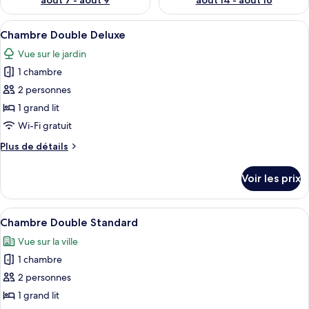
août 7 - août 9
août 14 - août 16
Afficher
Une chambre à coucher avec un grand l
2
Chambre Double Deluxe
toutes
Vue sur le jardin
les
1 chambre
photos
pour
2 personnes
ce
1 grand lit
type
Wi-Fi gratuit
de
Plus
Plus de détails
chambre :
de
Chambre
détails
Voir les prix
sur
Double
le
Deluxe
type
Afficher
Un lit bien fait, avec une couette et d
1
de
Chambre Double Standard
toutes
chambre
Vue sur la ville
Chambre
les
Double
1 chambre
photos
Deluxe
pour
2 personnes
ce
1 grand lit