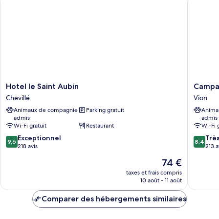
Chambre
Double
Supérieure
Hotel
Campani
Hotel le Saint Aubin
Campan
le
Sable
Chevillé
Vion
Saint
Sur
Animaux de compagnie
Parking gratuit
Anima
Aubin
Sarthe
admis
admis
Chevillé
Vion
Wi-Fi gratuit
Restaurant
Wi-Fi 
9.6
8.4
Exceptionnel
Trè
9,6
8,4
sur
sur
218 avis
213 a
10,
10,
Le
74 €
Exceptionnel,
Très
nouveau
218 avis
bien,
taxes et frais compris
prix
10 août - 11 août
213 avis
est
de
Comparer des hébergements similaires
74 €