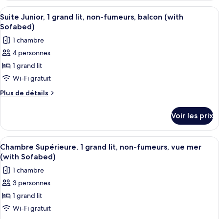
Confort,
type
Afficher
Une chambre d’hôtel moderne, équipée d
2
13
de
Suite Junior, 1 grand lit, non-fumeurs, balcon (with
toutes
chambre
lits
Sofabed)
Chambre
les
une
1 chambre
Confort,
photos
place,
2
4 personnes
pour
non-
lits
1 grand lit
ce
une
fumeurs,
place,
type
Wi-Fi gratuit
balcon
non-
de
Plus
Plus de détails
fumeurs,
chambre :
de
balcon
détails
Suite
Voir les prix
sur
Junior,
le
1
type
Afficher
Une chambre d’hôtel moderne dotée d’u
4
grand
de
Chambre Supérieure, 1 grand lit, non-fumeurs, vue mer
toutes
chambre
lit,
(with Sofabed)
Suite
les
non-
1 chambre
Junior,
photos
fumeurs,
1
3 personnes
pour
grand
balcon
1 grand lit
ce
lit,
(with
non-
type
Wi-Fi gratuit
Sofabed)
fumeurs,