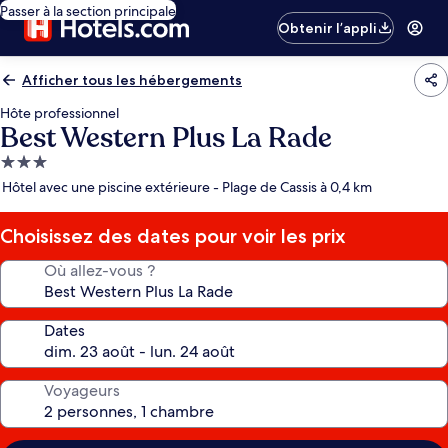
Passer à la section principale
Obtenir l’appli
Afficher tous les hébergements
Hôte professionnel
Best Western Plus La Rade
Hébergement
3.0 étoiles
Hôtel avec une piscine extérieure - Plage de Cassis à 0,4 km
Choisissez des dates pour voir les prix
Où allez-vous ?
Dates
Voyageurs