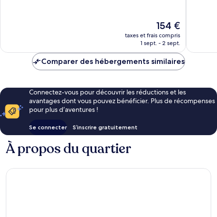
10,
10,
Cassis
Excellent,
Excellen
267 avis
379 avis
Le
154 €
nouveau
taxes et frais compris
prix
1 sept. - 2 sept.
est
de
Comparer des hébergements similaires
154 €
Connectez-vous pour découvrir les réductions et les
avantages dont vous pouvez bénéficier. Plus de récompenses
pour plus d’aventures !
Se connecter
S’inscrire gratuitement
À propos du quartier