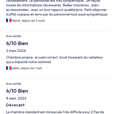
certainement. Le personnel est très sympathique , on reçoit
toutes les informations nécessaires. Belles chambres , bien
accessoirisées , avec un bon rapport qualité/prix. Petit déjeuner
buffet copieux et servi par du personnel tout aussi sympathique
qu’à la réception. Donc ravi par ce nouveau séjour dans cet hôtel
Patrick, séjour de 2 nuits
très bien situé au centre de Cassis.
Avis vérifié
6/10 Bien
3 mars 2024
Chambre propre, accueil correct, bruit incessant du radiateur
qui a impacté notre sommeil
pattin, séjour de 1 nuit
Avis vérifié
6/10 Bien
8 sept. 2023
Décevant
La chambre standard est minuscule Très difficile pour 2 Pas de