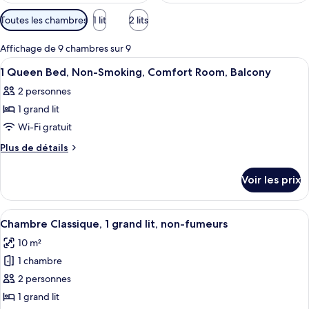
Filtres
Toutes les chambres
1 lit
2 lits
disponibles
pour
Affichage de 9 chambres sur 9
les
Afficher
Literie de qualité supérieure, matelas
6
1 Queen Bed, Non-Smoking, Comfort Room, Balcony
chambres
toutes
2 personnes
les
1 grand lit
photos
pour
Wi-Fi gratuit
ce
Plus
Plus de détails
type
de
détails
de
Voir les prix
sur
chambre :
le
1
type
Afficher
Une chambre d’hôtel comprenant un lit
12
Queen
de
Chambre Classique, 1 grand lit, non-fumeurs
toutes
chambre
Bed,
10 m²
1
les
Non-
Queen
1 chambre
photos
Smoking,
Bed,
pour
2 personnes
Non-
Comfort
ce
Smoking,
1 grand lit
Room,
Comfort