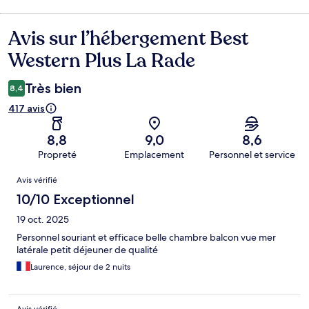
Avis sur l’hébergement Best
Avis
Western Plus La Rade
Très bien
8,4
417 avis
8,8
9,0
8,6
Propreté
Emplacement
Personnel et service
Avis
Avis vérifié
10/10 Exceptionnel
19 oct. 2025
Personnel souriant et efficace belle chambre balcon vue mer
latérale petit déjeuner de qualité
Laurence, séjour de 2 nuits