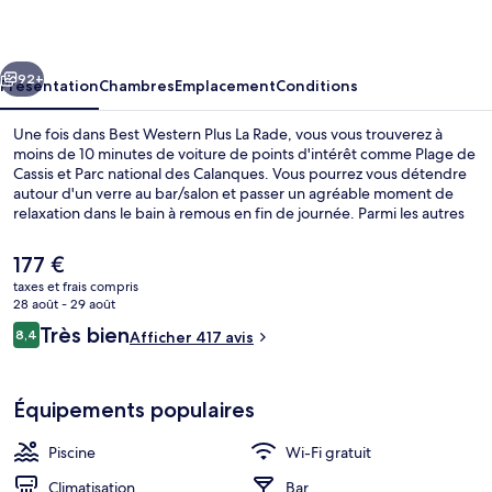
Plus
La
cédent
Suivant
Rade
92+
Présentation
Chambres
Emplacement
Conditions
Une fois dans Best Western Plus La Rade, vous vous trouverez à
moins de 10 minutes de voiture de points d'intérêt comme Plage de
Cassis et Parc national des Calanques. Vous pourrez vous détendre
autour d'un verre au bar/salon et passer un agréable moment de
relaxation dans le bain à remous en fin de journée. Parmi les autres
petits avantages de cet hébergement figurent une piscine
extérieure et une terrasse. Les autres voyageurs ne disent que du
Le
177 €
bien en ce qui concerne le personnel attentionné.
prix
taxes et frais compris
actuel
28 août - 29 août
Petit déjeuner continental servi tous 
est
Avis
Très bien
8,4
Afficher 417 avis
de
8,4 sur 10
voyageurs
177 €.
Équipements populaires
Piscine
Wi-Fi gratuit
Climatisation
Bar