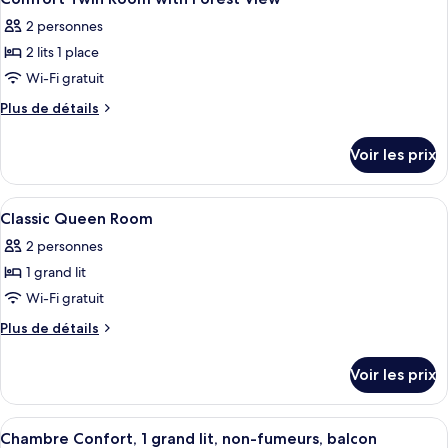
toutes
terrasse,
chambre
2 personnes
Suite
les
vue
Junior,
2 lits 1 place
photos
mer
1
pour
Wi-Fi gratuit
grand
ce
lit,
Plus
Plus de détails
terrasse,
type
de
vue
détails
de
Voir les prix
mer
sur
chambre :
le
Comfort
type
Afficher
Literie de qualité supérieure, matelas
8
Twin
de
Classic Queen Room
toutes
chambre
Room
2 personnes
Comfort
les
with
Twin
1 grand lit
photos
Forest
Room
pour
Wi-Fi gratuit
with
View
ce
Forest
Plus
Plus de détails
View
type
de
détails
de
Voir les prix
sur
chambre :
le
Classic
type
Afficher
Une chambre d’hôtel équipée d’un lit, 
18
Queen
de
Chambre Confort, 1 grand lit, non-fumeurs, balcon