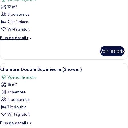
Chambre
les
Double
12 m²
photos
Standard
pour
3 personnes
ce
2 lits 1 place
type
Wi-Fi gratuit
de
Plus
Plus de détails
chambre :
de
Chambre
détails
Voir les prix
sur
Standard
le
avec
type
Afficher
Une chambre d’hôtel comprenant un lit
lits
36
de
Chambre Double Supérieure (Shower)
toutes
jumeaux
chambre
Vue sur le jardin
Chambre
les
Standard
15 m²
photos
avec
pour
1 chambre
lits
ce
jumeaux
2 personnes
type
1 lit double
de
Wi-Fi gratuit
chambre :
Plus
Plus de détails
Chambre
de