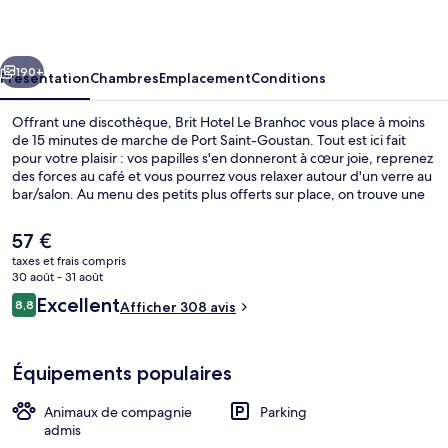
Le
Branhoc
cédent
Suivant
190+
Présentation
Chambres
Emplacement
Conditions
Offrant une discothèque, Brit Hotel Le Branhoc vous place à moins
de 15 minutes de marche de Port Saint-Goustan. Tout est ici fait
pour votre plaisir : vos papilles s'en donneront à cœur joie, reprenez
des forces au café et vous pourrez vous relaxer autour d'un verre au
bar/salon. Au menu des petits plus offerts sur place, on trouve une
terrasse et un jardin. Sympa non ?
Le
57 €
prix
taxes et frais compris
actuel
30 août - 31 août
Façade de l’hébergement
est
Avis
Excellent
8,8
Afficher 308 avis
de
8,8 sur 10
voyageurs
57 €.
Équipements populaires
Animaux de compagnie
Parking
admis