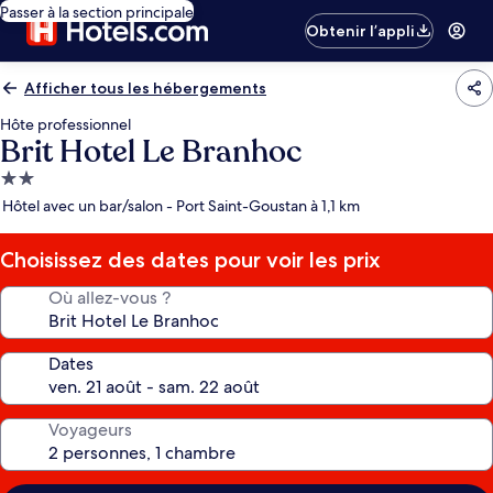
Passer à la section principale
Obtenir l’appli
Afficher tous les hébergements
Hôte professionnel
Brit Hotel Le Branhoc
Hébergement
2.0 étoiles
Hôtel avec un bar/salon - Port Saint-Goustan à 1,1 km
Choisissez des dates pour voir les prix
Où allez-vous ?
Dates
Voyageurs