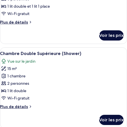
photos
avec
pour
1 lit double et 1 lit 1 place
lits
ce
jumeaux
Wi-Fi gratuit
type
Plus
Plus de détails
de
de
chambre :
détails
Voir les prix
sur
Chambre
le
Triple
type
Afficher
Une chambre d’hôtel équipée d’un lit, 
17
de
Chambre Double Supérieure (Shower)
toutes
chambre
Vue sur le jardin
Chambre
les
Triple
15 m²
photos
pour
1 chambre
ce
2 personnes
type
1 lit double
de
Wi-Fi gratuit
chambre :
Plus
Plus de détails
Chambre
de
Double
détails
Voir les prix
Supérieure
sur
le