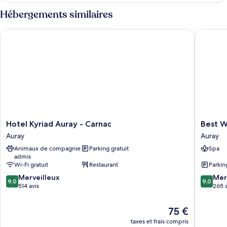
(Shower)
type
Hébergements similaires
de
chambre
Hotel Kyriad Auray - Carnac
Best Wes
Chambre
Double
Supérieure
(Shower)
Hotel
Best
Hotel Kyriad Auray - Carnac
Best W
Kyriad
Western
Auray
Auray
Auray
Auray
Animaux de compagnie
Parking gratuit
Spa
-
Le
admis
Carnac
Loch
Wi-Fi gratuit
Restaurant
Parkin
Auray
Auray
9.0
9.0
Merveilleux
Mer
9,0
9,0
sur
sur
514 avis
265 a
10,
10,
Merveilleux,
Merveill
Le
75 €
514 avis
265 avis
nouveau
taxes et frais compris