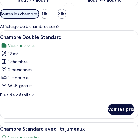
août 7 - août 9
août 14 - août 16
Filtres
Toutes les chambres
1 lit
2 lits
disponibles
pour
Affichage de 6 chambres sur 6
les
Afficher
Une chambre d’hôtel avec une tête de lit
28
Chambre Double Standard
chambres
toutes
Vue sur la ville
les
12 m²
photos
pour
1 chambre
ce
2 personnes
type
1 lit double
de
Wi-Fi gratuit
chambre :
Plus
Plus de détails
Chambre
de
Double
détails
Voir les prix
Standard
sur
le
type
Afficher
Une chambre d’hôtel avec deux lits, de
30
de
Chambre Standard avec lits jumeaux
toutes
chambre
Vue sur le jardin